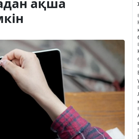
адан ақша
кін