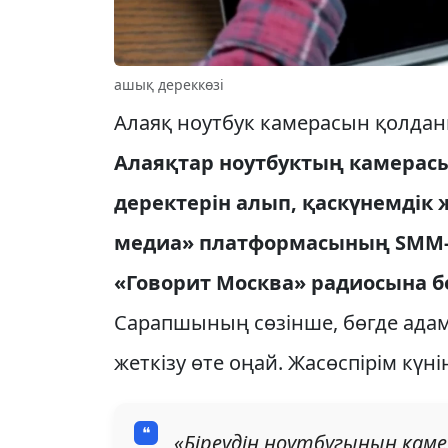
ашық дереккөзі
Алаяқ ноутбук камерасын қолда
Алаяқтар ноутбуктың камерас
деректерін алып, қаскүнемдік 
медиа» платформасының SMM-б
«Говорит Москва» радиосына б
Сарапшының сөзінше, бөгде адам
жеткізу өте оңай. Жасөспірім күнін
«Біреудің ноутбугының каме