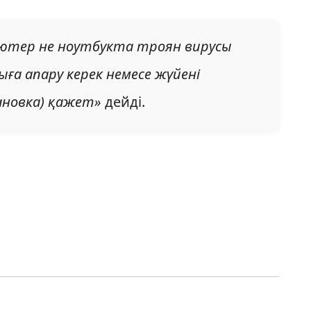
ютер не ноутбукта троян вирусы
ыға апару керек немесе жүйені
ановка) қажет»
дейді.