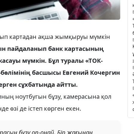
нып картадан ақша жымқыруы мүмкін
ын пайдаланып банк картасының
жасауы мүмкін. Бұл туралы «ТОК-
өлімінің басшысы Евгений Кочергин
ерген сұхбатында айтты.
ның ноутбугын бұзу, камерасына қол
де өзі де істеп көрген екен.
расын бұзу оп-оңай. Бір жағынан,