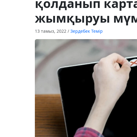
қолданып карт
жымқыруы мүм
13 тамыз, 2022
/
Зердебек Темір