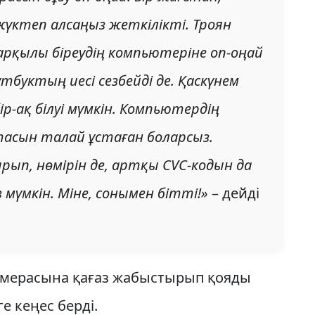
жүктеп алсаңыз жеткілікті. Троян
арқылы біреудің компьютеріне оп-оңай
тбуктың иесі сезбейді де. Қаскүнем
ір-ақ білуі мүмкін. Компьютердің
асын талай ұстаған боларсыз.
ып, нөмірін де, артқы СVC-кодын да
 мүмкін. Міне, сонымен бітті!»
– дейді
мерасына қағаз жабыстырып қояды
ге кеңес берді.