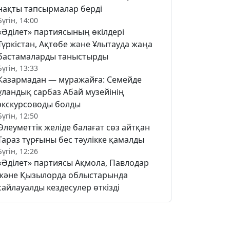
нақты тапсырмалар берді
Бүгін, 14:00
«Әділет» партиясының өкілдері
Түркістан, Ақтөбе және Ұлытауда жаңа
бастамаларды таныстырды
Бүгін, 13:33
Казармадан — мұражайға: Семейде
ұландық сарбаз Абай музейінің
экскурсоводы болды
Бүгін, 12:50
Әлеуметтік желіде балағат сөз айтқан
Тараз тұрғыны бес тәулікке қамалды
Бүгін, 12:26
«Әділет» партиясы Ақмола, Павлодар
және Қызылорда облыстарында
сайлауалды кездесулер өткізді