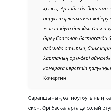
қызық. Арнайы бағдарлама 
вирусын флешкамен жіберу 
жол табуға болады. Оны ноу
біреу бопсалап бастағанда б
алдында отырып, банк карт
Картаның ары-бері айналдыр
камераға көрсетіп қалуыңыз
Кочергин.
Сарапшының өзі ноутбугының ка
екен. Әрі басқаларға да солай ету