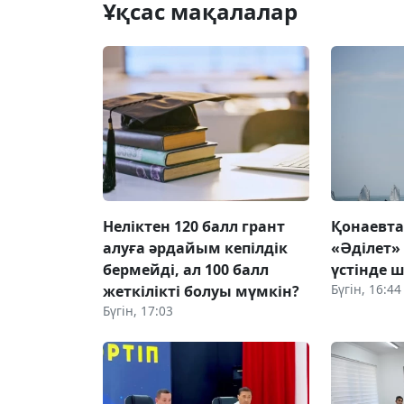
Ұқсас мақалалар
Неліктен 120 балл грант
Қонаевт
алуға әрдайым кепілдік
«Әділет»
бермейді, ал 100 балл
үстінде ш
Бүгін, 16:44
жеткілікті болуы мүмкін?
Бүгін, 17:03