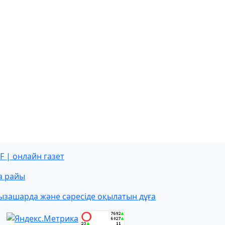
F | онлайн газет
а райы
ызашарда және сәресіде оқылатын дұға