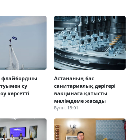
а флайбордшы
Астананың бас
 туымен су
санитариялық дәрігері
оу көрсетті
вакцинаға қатысты
мәлімдеме жасады
Бүгін, 15:01