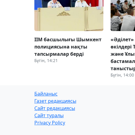
ІІМ басшылығы Шымкент
«Әділет»
полициясына нақты
өкілдері 
тапсырмалар берді
және Ұлы
Бүгін, 14:21
бастама
танысты
Бүгін, 14:00
Байланыс
Газет редакциясы
Сайт редакциясы
Сайт туралы
Privacy Policy