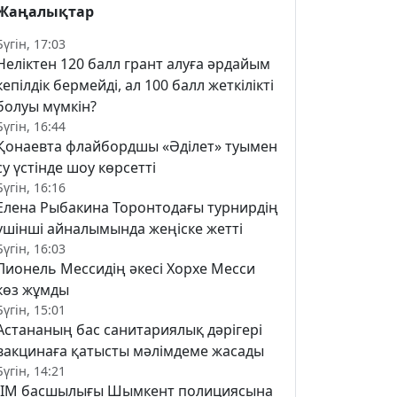
Жаңалықтар
Бүгін, 17:03
Неліктен 120 балл грант алуға әрдайым
кепілдік бермейді, ал 100 балл жеткілікті
болуы мүмкін?
Бүгін, 16:44
Қонаевта флайбордшы «Әділет» туымен
су үстінде шоу көрсетті
Бүгін, 16:16
Елена Рыбакина Торонтодағы турнирдің
үшінші айналымында жеңіске жетті
Бүгін, 16:03
Лионель Мессидің әкесі Хорхе Месси
көз жұмды
Бүгін, 15:01
Астананың бас санитариялық дәрігері
вакцинаға қатысты мәлімдеме жасады
Бүгін, 14:21
ІІМ басшылығы Шымкент полициясына