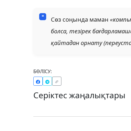
Сөз соңында маман
«компь
болса, тезірек бағдарламаш
қайтадан орнату (переуст
БӨЛІСУ:
Серіктес жаңалықтары