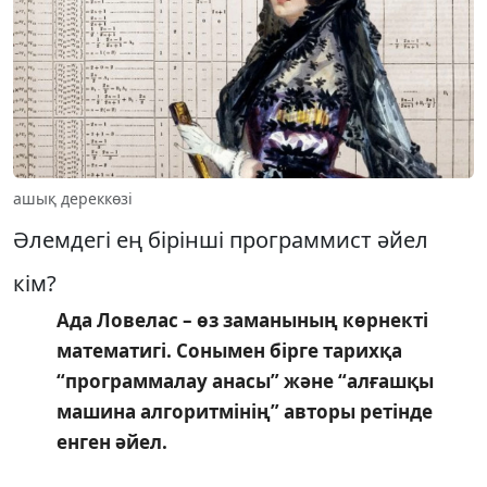
ашық дереккөзі
Әлемдегі ең бірінші программист әйел
кім?
Ада Ловелас – өз заманының көрнекті
математигі. Сонымен бірге тарихқа
“программалау анасы” және “алғашқы
машина алгоритмінің” авторы ретінде
енген әйел.