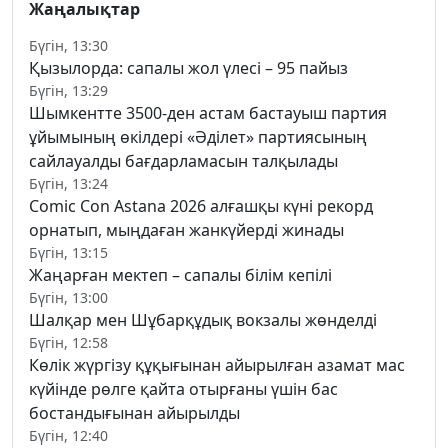
Жаңалықтар
Бүгін, 13:30
Қызылорда: сапалы жол үлесі – 95 пайыз
Бүгін, 13:29
Шымкентте 3500-ден астам бастауыш партия
ұйымының өкілдері «Әділет» партиясының
сайлауалды бағдарламасын талқылады
Бүгін, 13:24
Comic Con Astana 2026 алғашқы күні рекорд
орнатып, мыңдаған жанкүйерді жинады
Бүгін, 13:15
Жаңарған мектеп – сапалы білім кепілі
Бүгін, 13:00
Шалқар мен Шұбарқұдық вокзалы жөнделді
Бүгін, 12:58
Көлік жүргізу құқығынан айырылған азамат мас
күйінде рөлге қайта отырғаны үшін бас
бостандығынан айырылды
Бүгін, 12:40