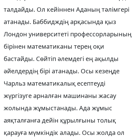
талдайды. Ол кейіннен Аданың тәлімгері
атанады. Баббидждің арқасында қыз
Лондон университеті профессорларының
бірінен математиканы терең оқи
бастайды. Сөйтіп әлемдегі ең ақылды
әйелдердің бірі атанады. Осы кезеңде
Чарльз математикалық есептеуді
жүргізуге арналған машинаны жасау
жолында жұмыстанады. Ада жұмыс
аяқталғанға дейін құрылғыны толық
қарауға мүмкіндік алады. Осы жолда ол