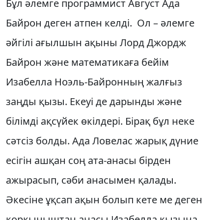
Бұл әлемге программист Август Ада
Байрон деген атпен келді. Ол – әлемге
әйгілі ағылшын ақыны Лорд Джордж
Байрон және математикаға бейім
Изабелла Ноэль-Байронның жалғыз
заңды қызы. Екеуі де дарынды және
білімді ақсүйек өкілдері. Бірақ бұл неке
сәтсіз болды. Ада Ловелас жарық дүние
есігін ашқан соң ата-анасы бірден
ажырасып, сәби анасымен қалады.
Әкесіне ұқсап ақын болып кете ме деген
қорқыныштан анасы Изабелла қызына