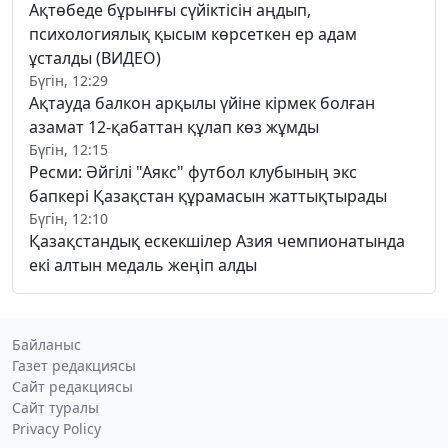
Ақтөбеде бұрынғы сүйіктісін аңдып,
психологиялық қысым көрсеткен ер адам
ұсталды (ВИДЕО)
Бүгін, 12:29
Ақтауда балкон арқылы үйіне кірмек болған
азамат 12-қабаттан құлап көз жұмды
Бүгін, 12:15
Ресми: Әйгілі "Аякс" футбол клубының экс
бапкері Қазақстан құрамасын жаттықтырады
Бүгін, 12:10
Қазақстандық ескекшілер Азия чемпионатында
екі алтын медаль жеңіп алды
Байланыс
Газет редакциясы
Сайт редакциясы
Сайт туралы
Privacy Policy