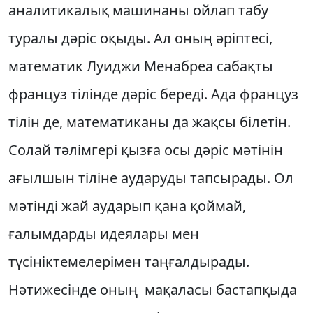
аналитикалық машинаны ойлап табу
туралы дәріс оқыды. Ал оның әріптесі,
математик Луиджи Менабреа сабақты
француз тілінде дәріс береді. Ада француз
тілін де, математиканы да жақсы білетін.
Солай тәлімгері қызға осы дәріс мәтінін
ағылшын тіліне аударуды тапсырады. Ол
мәтінді жай аударып қана қоймай,
ғалымдарды идеялары мен
түсініктемелерімен таңғалдырады.
Нәтижесінде оның мақаласы бастапқыда