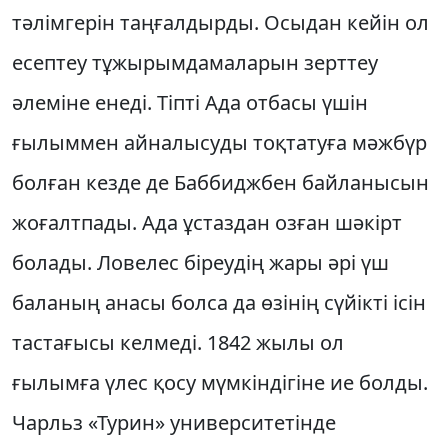
тәлімгерін таңғалдырды. Осыдан кейін ол
есептеу тұжырымдамаларын зерттеу
әлеміне енеді. Тіпті Ада отбасы үшін
ғылыммен айналысуды тоқтатуға мәжбүр
болған кезде де Баббиджбен байланысын
жоғалтпады. Ада ұстаздан озған шәкірт
болады. Ловелес біреудің жары әрі үш
баланың анасы болса да өзінің сүйікті ісін
тастағысы келмеді. 1842 жылы ол
ғылымға үлес қосу мүмкіндігіне ие болды.
Чарльз «Турин» университетінде