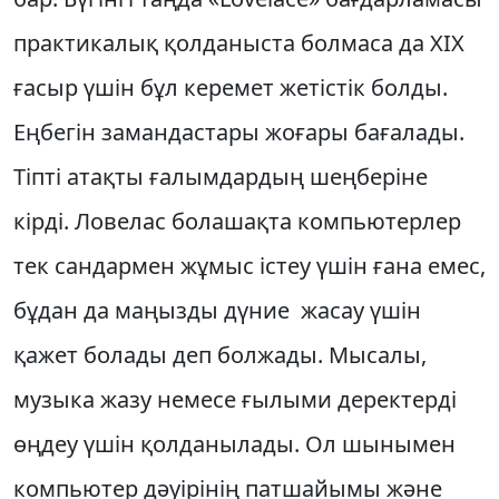
практикалық қолданыста болмаса да XIX
ғасыр үшін бұл керемет жетістік болды.
Еңбегін замандастары жоғары бағалады.
Тіпті атақты ғалымдардың шеңберіне
кірді. Ловелас болашақта компьютерлер
тек сандармен жұмыс істеу үшін ғана емес,
бұдан да маңызды дүние жасау үшін
қажет болады деп болжады. Мысалы,
музыка жазу немесе ғылыми деректерді
өңдеу үшін қолданылады. Ол шынымен
компьютер дәуірінің патшайымы және