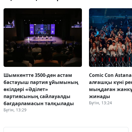
Шымкентте 3500-ден астам
Comic Con Astana
бастауыш партия ұйымының
алғашқы күні ре
өкілдері «Әділет»
мыңдаған жанкү
партиясының сайлауалды
жинады
Бүгін, 13:24
бағдарламасын талқылады
Бүгін, 13:29