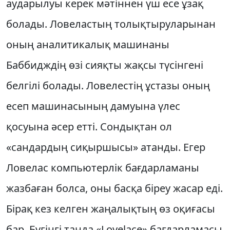
аударылуы керек мәтіннен үш есе ұзақ
болады. Ловеластың толықтыруларынан
оның аналитикалық машинаны
Баббидждің өзі сияқты жақсы түсінгені
белгілі болады. Ловелестің ұстазы оның
есеп машинасының дамуына үлес
қосуына әсер етті. Сондықтан ол
«сандардың сиқыршысы» атанды. Егер
Ловелас компьютерлік бағдарламаны
жазбаған болса, оны басқа біреу жасар еді.
Бірақ кез келген жаңалықтың өз оқиғасы
бар. Бүгінгі таңда «Lovelace» бағдарламасы