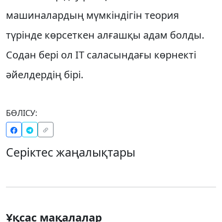
машиналардың мүмкіндігін теория
түрінде көрсеткен алғашқы адам болды.
Содан бері ол IT саласындағы көрнекті
әйелдердің бірі.
БӨЛІСУ:
Серіктес жаңалықтары
Ұқсас мақалалар