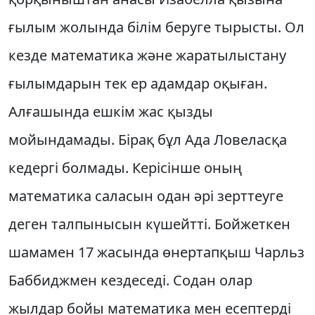
ғылым жолында білім беруге тырысты. Ол
кезде математика және жаратылыстану
ғылымдарын тек ер адамдар оқыған.
Алғашында ешкім жас қызды
мойындамады. Бірақ бұл Ада Ловеласқа
кедергі болмады. Керісінше оның
математика саласын одан әрі зерттеуге
деген талпынысын күшейтті. Бойжеткен
шамамен 17 жасында өнертапқыш Чарльз
Баббиджмен кездеседі. Содан олар
жылдар бойы математика мен есептерді