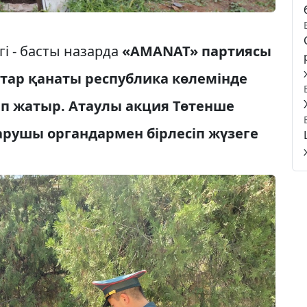
ігі - басты назарда
«AMANAT» партиясы
тар қанаты республика көлемінде
зіп жатыр. Атаулы акция Төтенше
арушы органдармен бірлесіп жүзеге