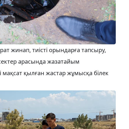
ат жинап, тиісті орындарға тапсыру,
есектер арасында жазатайым
 мақсат қылған жастар жұмысқа білек