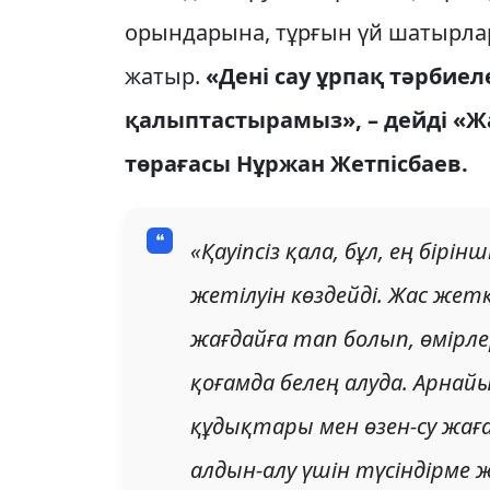
орындарына, тұрғын үй шатырлары
жатыр.
«Дені сау ұрпақ тәрбие
қалыптастырамыз», – дейді «
төрағасы Нұржан Жетпісбаев.
«Қауіпсіз қала, бұл, ең бірін
жетілуін көздейді. Жас же
жағдайға тап болып, өмір
қоғамда белең алуда. Арнай
құдықтары мен өзен-су жа
алдын-алу үшін түсіндірме