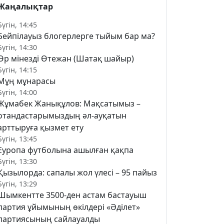
Жаңалықтар
Бүгін, 14:45
Бейпілауыз блогерлерге тыйым бар ма?
Бүгін, 14:30
Өр мінезді Өтежан (Шатақ шайыр)
Бүгін, 14:15
Мұң мұнарасы
Бүгін, 14:00
Жұмабек Жанықұлов: Мақсатымыз –
отандастарымыздың әл-ауқатын
арттыруға қызмет ету
Бүгін, 13:45
Еуропа футболына ашылған қақпа
Бүгін, 13:30
Қызылорда: сапалы жол үлесі – 95 пайыз
Бүгін, 13:29
Шымкентте 3500-ден астам бастауыш
партия ұйымының өкілдері «Әділет»
партиясының сайлауалды