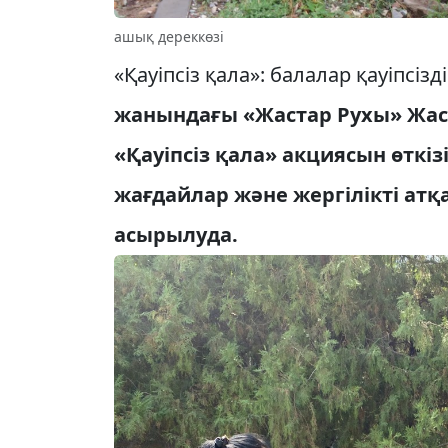
ашық дереккөзі
«Қауіпсіз қала»: балалар қауіпсізд
жанындағы «Жастар Рухы» Жас
«Қауіпсіз қала» акциясын өткі
жағдайлар және жергілікті атқ
асырылуда.