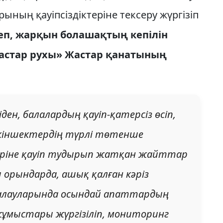
ның қауіпсіздіктеріне тексеру жүргізіп
леп, жарқын болашақтың кепілін
Жастар рухы» Жастар қанатының
шіден, балалардың қауіп-қатерсіз өсіп,
ткіншектердің түрлі төтенше
леріне қауіп тудырып жатқан жайттар
ы орындарда, ашық қалған кәріз
ғалауларында осындай апаттардың
 жұмыстары жүргізіліп, мониторинг