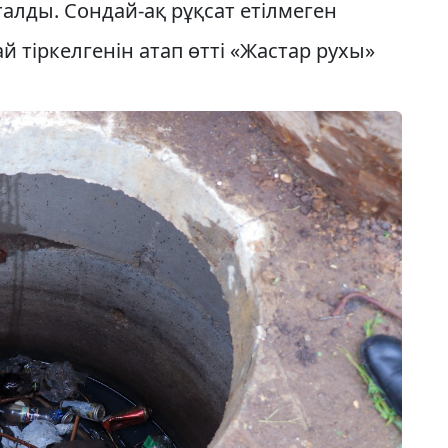
алды. Сондай-ақ рұқсат етілмеген
тіркелгенін атап өтті «Жастар рухы»