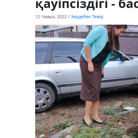
қауіпсіздігі - б
12 тамыз, 2022
/
Зердебек Темір