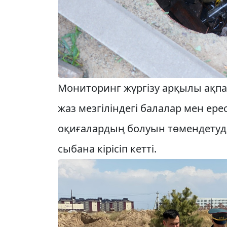
Мониторинг жүргізу арқылы ақпар
жаз мезгіліндегі балалар мен ер
оқиғалардың болуын төмендетуді
сыбана кірісіп кетті.