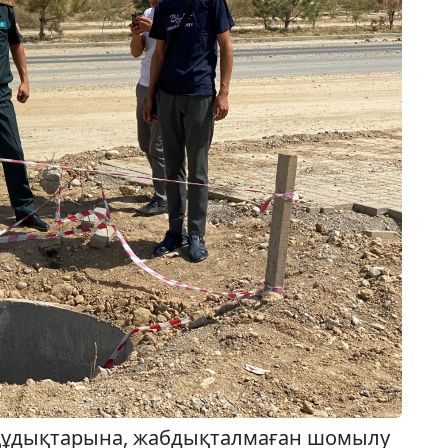
құдықтарына, жабдықталмаған шомылу