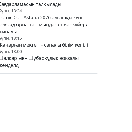
бағдарламасын талқылады
Бүгін, 13:24
Comic Con Astana 2026 алғашқы күні
рекорд орнатып, мыңдаған жанкүйерді
жинады
Бүгін, 13:15
Жаңарған мектеп – сапалы білім кепілі
Бүгін, 13:00
Шалқар мен Шұбарқұдық вокзалы
жөнделді