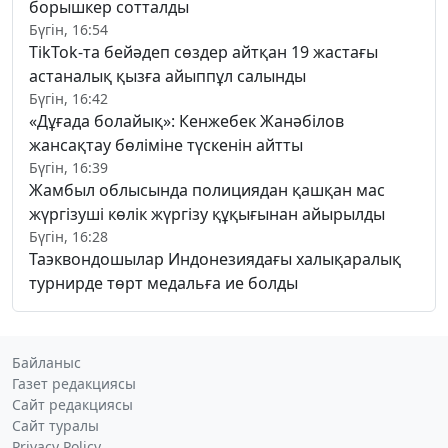
борышкер сотталды
Бүгін, 16:54
TikTok-та бейәдеп сөздер айтқан 19 жастағы
астаналық қызға айыппұл салынды
Бүгін, 16:42
«Дұғада болайық»: Кенжебек Жанәбілов
жансақтау бөліміне түскенін айтты
Бүгін, 16:39
Жамбыл облысында полициядан қашқан мас
жүргізуші көлік жүргізу құқығынан айырылды
Бүгін, 16:28
Таэквондошылар Индонезиядағы халықаралық
турнирде төрт медальға ие болды
Байланыс
Газет редакциясы
Сайт редакциясы
Сайт туралы
Privacy Policy