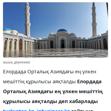
ашық дереккөзі
Елордада Орталық Азиядағы ең үлкен
мешіттің құрылысы аяқталды
Елордада
Орталық Азиядағы ең үлкен мешіттің
құрылысы аяқталды деп хабарлады