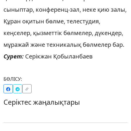
сыныптар, конференц-зал, неке қию залы,
Құран оқитын бөлме, телестудия,
кеңселер, қызметтік бөлмелер, дүкендер,
мұражай және техникалық бөлмелер бар.
Сурет:
Серікжан Қобыланбаев
БӨЛІСУ:
Серіктес жаңалықтары