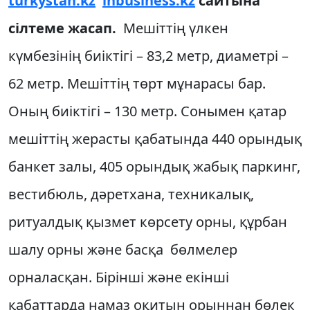
turkystan.kz
inbusiness.kz
сайтына
сілтеме жасап.
Мешіттің үлкен
күмбезінің биіктігі – 83,2 метр, диаметрі –
62 метр. Мешіттің төрт мұнарасы бар.
Оның биіктігі – 130 метр. Сонымен қатар
мешіттің жерасты қабатында 440 орындық
банкет залы, 405 орындық жабық паркинг,
вестибюль, дәретхана, техникалық,
ритуалдық қызмет көрсету орны, құрбан
шалу орны және басқа бөлмелер
орналасқан. Бірінші және екінші
қабаттарда намаз оқитын орыннан бөлек