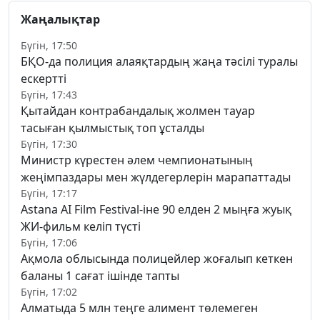
Жаңалықтар
Бүгін, 17:50
БҚО-да полиция алаяқтардың жаңа тәсілі туралы
ескертті
Бүгін, 17:43
Қытайдан контрабандалық жолмен тауар
тасыған қылмыстық топ ұсталды
Бүгін, 17:30
Министр күрестен әлем чемпионатының
жеңімпаздары мен жүлдегерлерін марапаттады
Бүгін, 17:17
Astana AI Film Festival-іне 90 елден 2 мыңға жуық
ЖИ-фильм келіп түсті
Бүгін, 17:06
Ақмола облысында полицейлер жоғалып кеткен
баланы 1 сағат ішінде тапты
Бүгін, 17:02
Алматыда 5 млн теңге алимент төлемеген