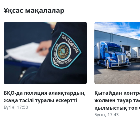
Ұқсас мақалалар
БҚО-да полиция алаяқтардың
Қытайдан конт
жаңа тәсілі туралы ескертті
жолмен тауар та
Бүгін, 17:50
қылмыстық топ 
Бүгін, 17:43