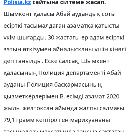
Polisia.kz
сайтына сілтеме жасап.
Шымкент қаласы Абай аудандық соты
есірткі тасымалдаған азаматқа қатысты
үкім шығарды. 30 жастағы ер адам есірткі
затын өткізумен айналысқаны үшін кінәлі
деп танылды. Еске салсақ, Шымкент
қаласының Полиция департаменті Абай
ауданы Полиция басқармасының
қызметкерлерімен В. есімді азамат 2020
жылы желтоқсан айында жалпы салмағы
79,1 грамм кептірілген марихуананы
тасымалдау мақсатында заңсыз сақтаған.