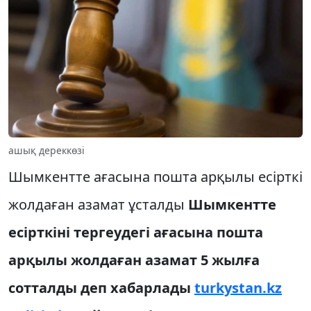
ашық дереккөзі
Шымкентте ағасына пошта арқылы есірткі
жолдаған азамат ұсталды
Шымкентте
есірткіні тергеудегі ағасына пошта
арқылы жолдаған азамат 5 жылға
сотталды деп хабарлады
turkystan.kz