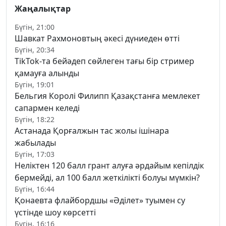
Жаңалықтар
Бүгін, 21:00
Шавкат Рахмоновтың әкесі дүниеден өтті
Бүгін, 20:34
TikTok-та бейәдеп сөйлеген тағы бір стример
қамауға алынды
Бүгін, 19:01
Бельгия Королі Филипп Қазақстанға мемлекет
сапармен келеді
Бүгін, 18:22
Астанада Қорғалжын тас жолы ішінара
жабылады
Бүгін, 17:03
Неліктен 120 балл грант алуға әрдайым кепілдік
бермейді, ал 100 балл жеткілікті болуы мүмкін?
Бүгін, 16:44
Қонаевта флайбордшы «Әділет» туымен су
үстінде шоу көрсетті
Бүгін, 16:16