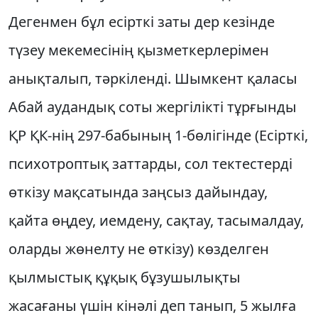
Дегенмен бұл есірткі заты дер кезінде
түзеу мекемесінің қызметкерлерімен
анықталып, тәркіленді. Шымкент қаласы
Абай аудандық соты жергілікті тұрғынды
ҚР ҚК-нің 297-бабының 1-бөлігінде (Есірткі,
психотроптық заттарды, сол тектестерді
өткізу мақсатында заңсыз дайындау,
қайта өңдеу, иемдену, сақтау, тасымалдау,
оларды жөнелту не өткізу) көзделген
қылмыстық құқық бұзушылықты
жасағаны үшін кінәлі деп танып, 5 жылға