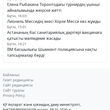
Елена Рыбакина Торонтодағы турнирдің үшінші
айналымында жеңіске жетті
Бүгін, 16:03
Лионель Мессидің әкесі Хорхе Месси көз жұмды
Бүгін, 15:01
Астананың бас санитариялық дәрігері вакцинаға
қатысты мәлімдеме жасады
Бүгін, 14:21
ІІМ басшылығы Шымкент полициясына нақты
тапсырмалар берді
Байланыс
Газет редакциясы
Сайт редакциясы
Сайт туралы
Privacy Policy
ҚР Ақпарат және қоғамдық даму министрлігі,
№KZ36VPY00019169 куәлігі, 08.01.2020 ж.