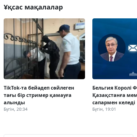
Ұқсас мақалалар
TikTok-та бейәдеп сөйлеген
Бельгия Королі 
тағы бір стример қамауға
Қазақстанға ме
алынды
сапармен келеді
Бүгін, 20:34
Бүгін, 19:01