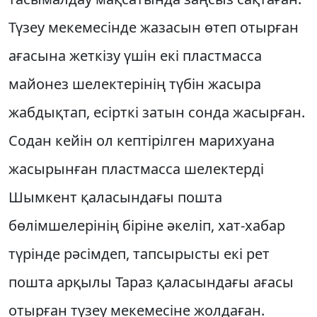
Түзеу мекемесінде жазасын өтеп отырған
ағасына жеткізу үшін екі пластмасса
майонез шелектерінің түбін жасыра
жабдықтап, есірткі затын сонда жасырған.
Содан кейін ол кептірілген марихуана
жасырынған пластмасса шелектерді
Шымкент қаласындағы пошта
бөлімшелерінің біріне әкеліп, хат-хабар
түрінде рәсімдеп, тапсырысты екі рет
пошта арқылы Тараз қаласындағы ағасы
отырған түзеу мекемесіне жолдаған.