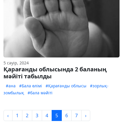
5 сәуір, 2024
Қарағанды облысында 2 баланың
мәйіті табылды
#ана
#Бала өлімі
#Қарағанды облысы
#зорлық-
зомбылық
#бала мәйіті
‹
1
2
3
4
5
6
7
›