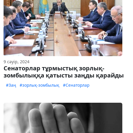
9 сәуір, 2024
Сенаторлар тұрмыстық зорлық-
зомбылыққа қатысты заңды қарайды
#Заң
#зорлық-зомбылық
#Сенаторлар