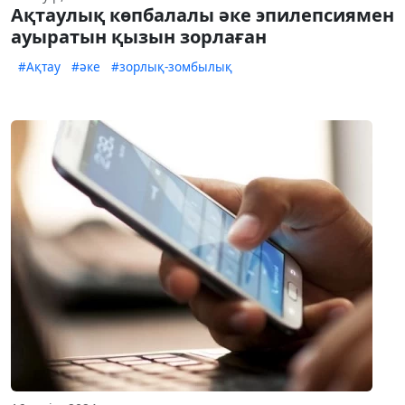
Ақтаулық көпбалалы әке эпилепсиямен
ауыратын қызын зорлаған
#Ақтау
#әке
#зорлық-зомбылық