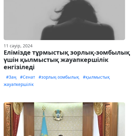
11 сәуір, 2024
Елімізде тұрмыстық зорлық-зомбылық
үшін қылмыстық жауапкершілік
енгізіледі
#Заң
#Сенат
#зорлық-зомбылық
#қылмыстық
жауапкершілік