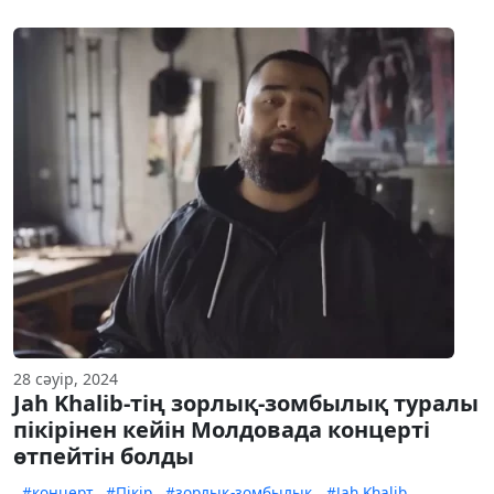
28 сәуір, 2024
Jah Khalib-тің зорлық-зомбылық туралы
пікірінен кейін Молдовада концерті
өтпейтін болды
#концерт
#Пікір
#зорлық-зомбылық
#Jah Khalib