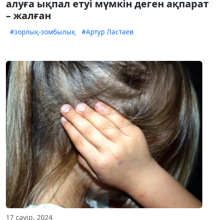
алуға ықпал етуі мүмкін деген ақпарат
– жалған
#зорлық-зомбылық
#Артур Ластаев
17 сәуір, 2024