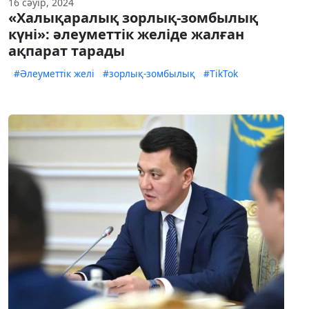
16 сәуір, 2024
«Халықаралық зорлық-зомбылық
күні»: әлеуметтік желіде жалған
ақпарат тарады
#Әлеуметтік желі
#зорлық-зомбылық
#TikTok