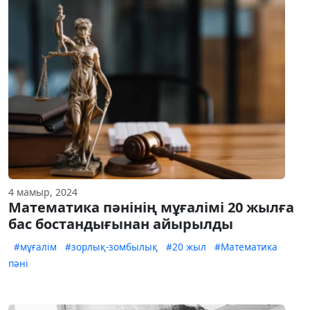
4 мамыр, 2024
Математика пәнінің мұғалімі 20 жылға
бас бостандығынан айырылды
#мұғалім
#зорлық-зомбылық
#20 жыл
#Математика
пәні