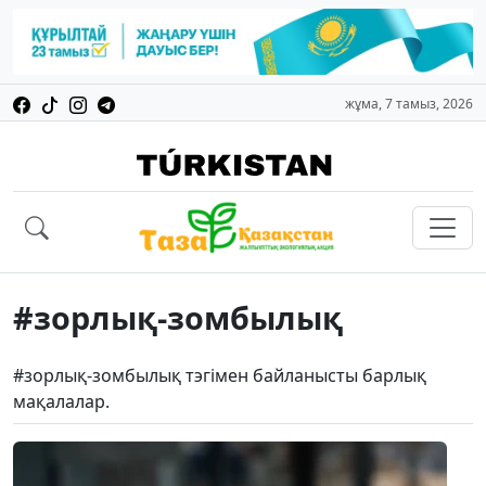
жұма, 7 тамыз, 2026
#зорлық-зомбылық
#зорлық-зомбылық тэгімен байланысты барлық
мақалалар.