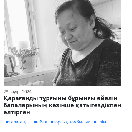
28 сәуір, 2024
Қарағанды тұрғыны бұрынғы әйелін
балаларының көзінше қатыгездікпен
өлтірген
#Қарағанды
#Әйел
#зорлық-зомбылық
#Өлім