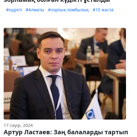
#күдікті
#Алматы
#зорлық-зомбылық
#10 жаста
17 сәуір, 2024
Артур Ластаев: Заң балаларды тартып