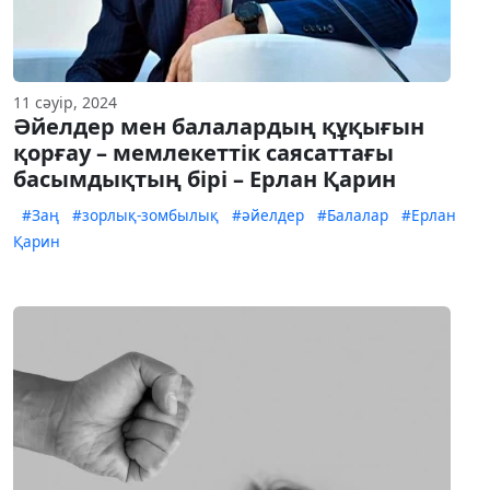
11 сәуір, 2024
Әйелдер мен балалардың құқығын
қорғау – мемлекеттік саясаттағы
басымдықтың бірі – Ерлан Қарин
#Заң
#зорлық-зомбылық
#әйелдер
#Балалар
#Ерлан
Қарин