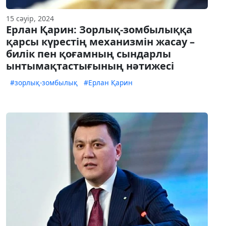
15 сәуір, 2024
Ерлан Қарин: Зорлық-зомбылыққа
қарсы күрестің механизмін жасау –
билік пен қоғамның сындарлы
ынтымақтастығының нәтижесі
#зорлық-зомбылық
#Ерлан Қарин