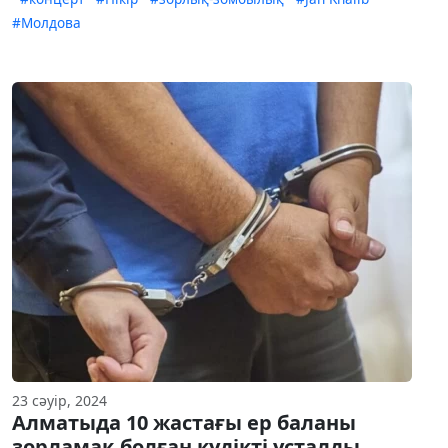
#Молдова
23 сәуір, 2024
Алматыда 10 жастағы ер баланы
зорламақ болған күдікті ұсталды