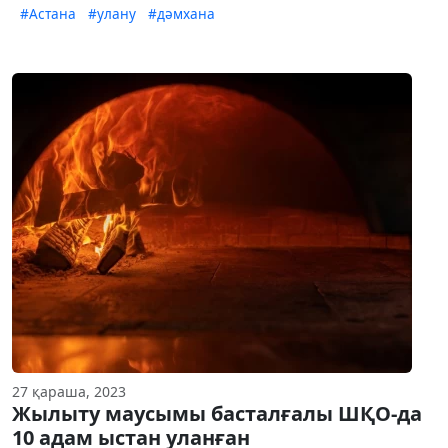
#Астана
#улану
#дәмхана
27 қараша, 2023
Жылыту маусымы басталғалы ШҚО-да
10 адам ыстан уланған