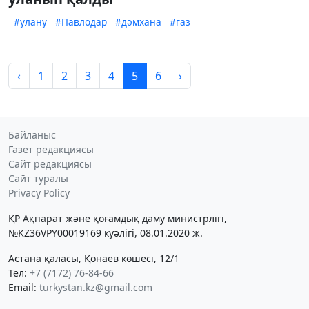
#улану
#Павлодар
#дәмхана
#газ
‹
1
2
3
4
5
6
›
Байланыс
Газет редакциясы
Сайт редакциясы
Сайт туралы
Privacy Policy
ҚР Ақпарат және қоғамдық даму министрлігі,
№KZ36VPY00019169 куәлігі, 08.01.2020 ж.
Астана қаласы, Қонаев көшесі, 12/1
Тел:
+7 (7172) 76-84-66
Email:
turkystan.kz@gmail.com