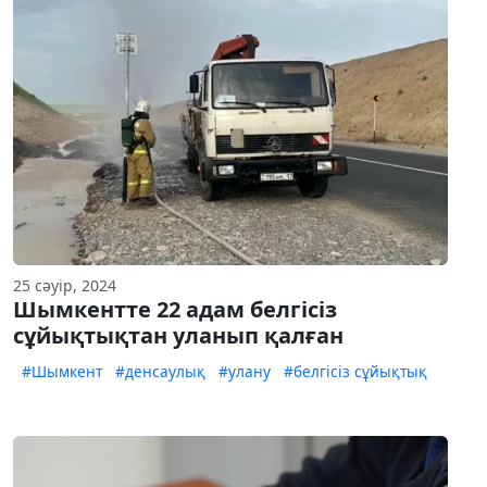
25 сәуір, 2024
Шымкентте 22 адам белгісіз
сұйықтықтан уланып қалған
#Шымкент
#денсаулық
#улану
#белгісіз сұйықтық