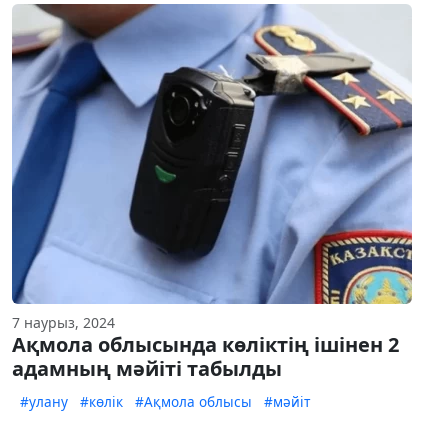
7 наурыз, 2024
Ақмола облысында көліктің ішінен 2
адамның мәйіті табылды
#улану
#көлік
#Ақмола облысы
#мәйіт