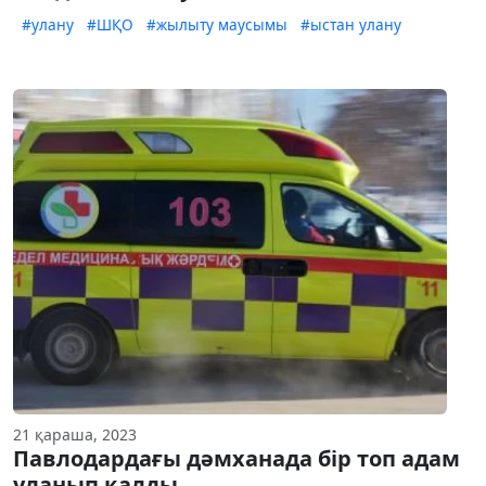
#улану
#ШҚО
#жылыту маусымы
#ыстан улану
21 қараша, 2023
Павлодардағы дәмханада бір топ адам
уланып қалды