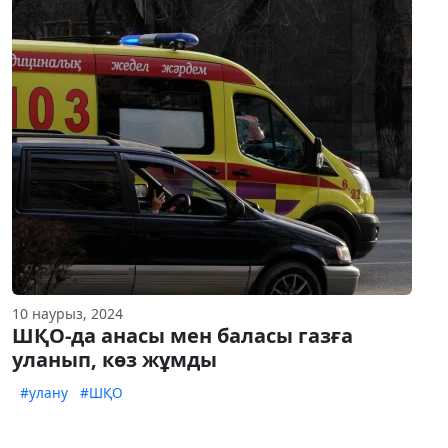
10 наурыз, 2024
ШҚО-да анасы мен баласы газға
уланып, көз жұмды
#улану
#ШҚО