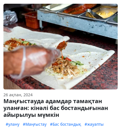
26 ақпан, 2024
Маңғыстауда адамдар тамақтан
уланған: кінәлі бас бостандығынан
айырылуы мүмкін
#улану
#Маңғыстау
#Бас бостандық
#жауапты