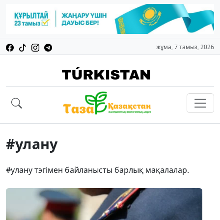
жұма, 7 тамыз, 2026
#улану
#улану тэгімен байланысты барлық мақалалар.