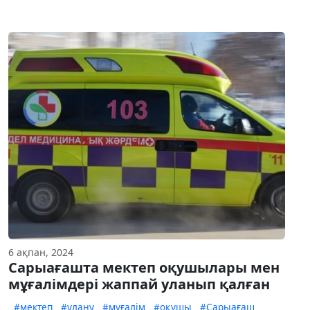
6 ақпан, 2024
Сарыағашта мектеп оқушылары мен
мұғалімдері жаппай уланып қалған
#мектеп
#улану
#мұғалім
#оқушы
#Сарыағаш