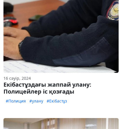
16 сәуір, 2024
Екібастұздағы жаппай улану:
Полицейлер іс қозғады
#Полиция
#улану
#Екібастұз