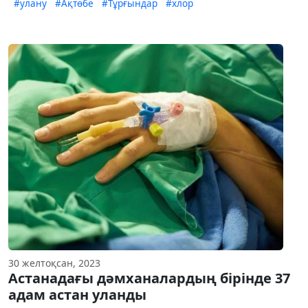
#улану
#Ақтөбе
#Тұрғындар
#хлор
30 желтоқсан, 2023
Астанадағы дәмханалардың бірінде 37
адам астан уланды