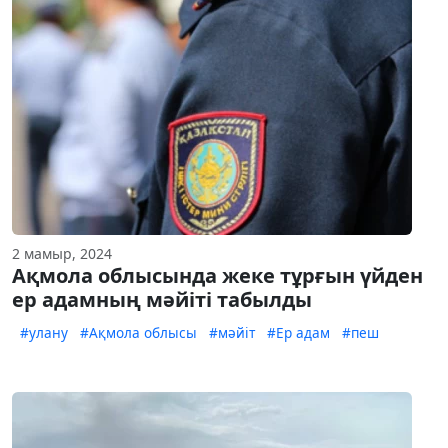
2 мамыр, 2024
Ақмола облысында жеке тұрғын үйден
ер адамның мәйіті табылды
#улану
#Ақмола облысы
#мәйіт
#Ер адам
#пеш