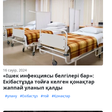
16 сәуір, 2024
«Ішек инфекциясы белгілері бар»:
Екібастұзда тойға келген қонақтар
жаппай уланып қалды
#улану
#Екібастұз
#той
#Қонақтар