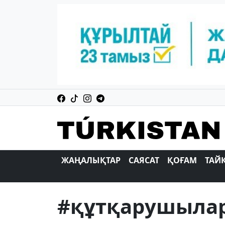
ЖАҢАЛЫҚТАР
САЯСАТ
ҚОҒАМ
ТАЙ
#құтқарушыла