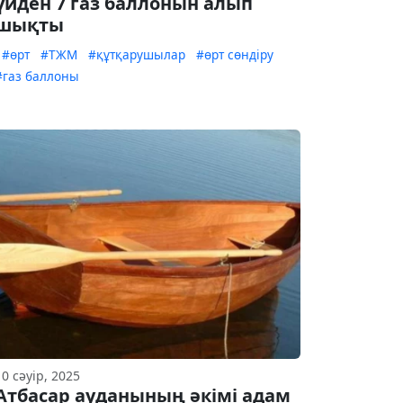
үйден 7 газ баллонын алып
шықты
#өрт
#ТЖМ
#құтқарушылар
#өрт сөндіру
#газ баллоны
10 сәуір, 2025
Атбасар ауданының әкімі адам