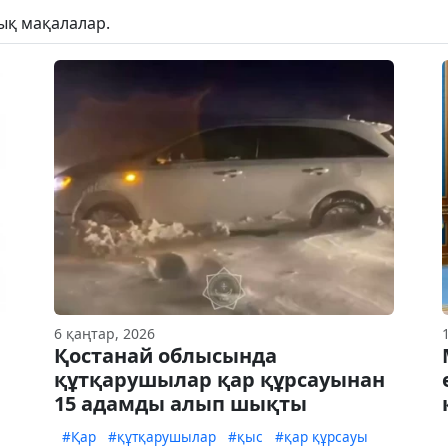
ық мақалалар.
6 қаңтар, 2026
Қостанай облысында
құтқарушылар қар құрсауынан
15 адамды алып шықты
#Қар
#құтқарушылар
#қыс
#қар құрсауы