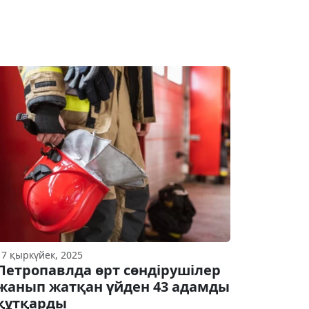
17 қыркүйек, 2025
Петропавлда өрт сөндірушілер
жанып жатқан үйден 43 адамды
құтқарды