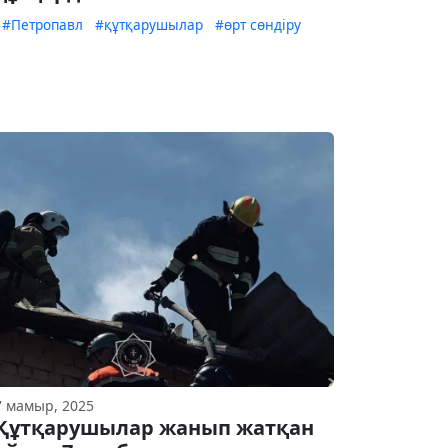
#Петропавл
#құтқарушылар
#өрт сөндіру
7 мамыр, 2025
Құтқарушылар жанып жатқан