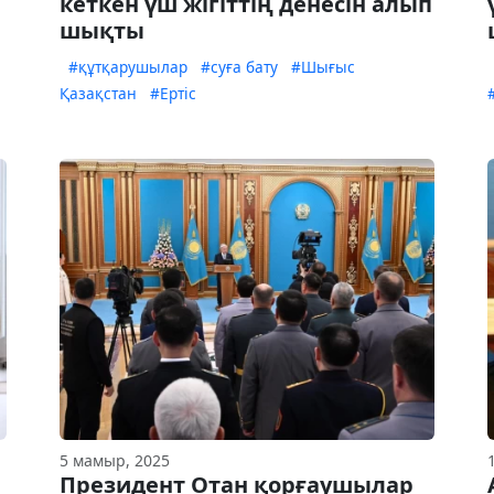
кеткен үш жігіттің денесін алып
шықты
#құтқарушылар
#суға бату
#Шығыс
Қазақстан
#Ертіс
5 мамыр, 2025
Президент Отан қорғаушылар