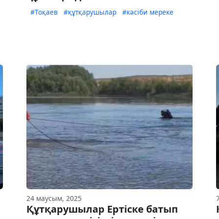
#Тоқаев
#құтқарушылар
#кәсіби мереке
24 маусым, 2025
Құтқарушылар Ертіске батып