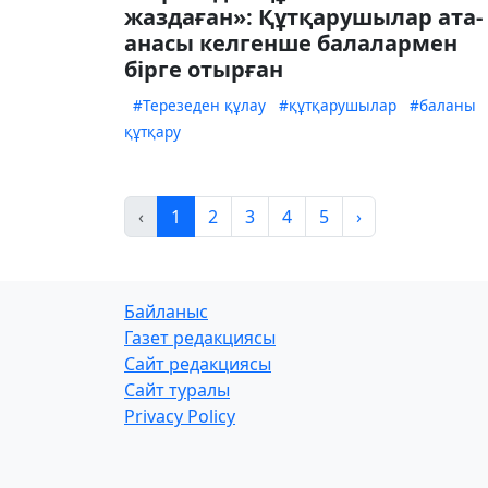
жаздаған»: Құтқарушылар ата-
анасы келгенше балалармен
бірге отырған
#Терезеден құлау
#құтқарушылар
#баланы
құтқару
‹
1
2
3
4
5
›
Байланыс
Газет редакциясы
Сайт редакциясы
Сайт туралы
Privacy Policy