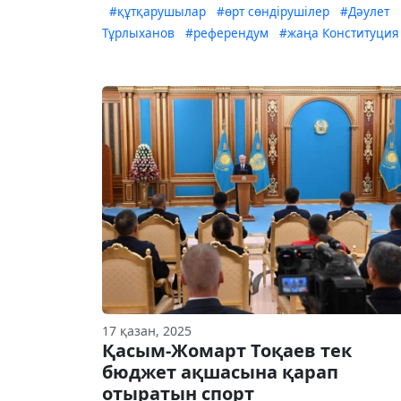
#құтқарушылар
#өрт сөндірушілер
#Дәулет
Тұрлыханов
#референдум
#жаңа Конституция
17 қазан, 2025
Қасым-Жомарт Тоқаев тек
бюджет ақшасына қарап
отыратын спорт