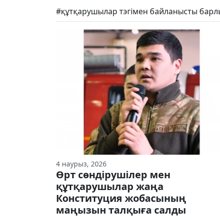
#құтқарушылар тэгімен байланысты барл
4 наурыз, 2026
Өрт сөндірушілер мен
құтқарушылар жаңа
Конституция жобасының
маңызын талқыға салды