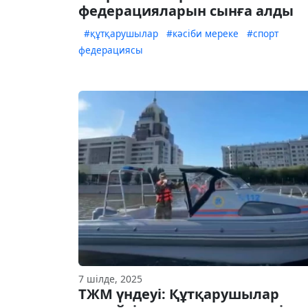
федерацияларын сынға алды
#құтқарушылар
#кәсіби мереке
#спорт
федерациясы
7 шілде, 2025
ТЖМ үндеуі: Құтқарушылар