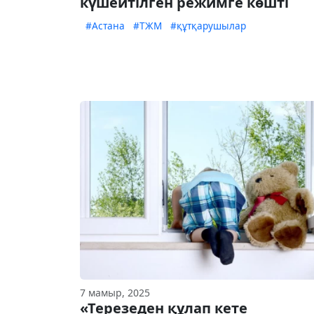
күшейтілген режимге көшті
#Астана
#ТЖМ
#құтқарушылар
7 мамыр, 2025
«Терезеден құлап кете