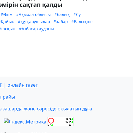
өмірін сақтап қалды
#Әкім
#Ақмола облысы
#балық
#Су
#Қайық
#құтқарушылар
#хабар
#Балықшы
#тасқын
#Атбасар ауданы
F | онлайн газет
а райы
ызашарда және сәресіде оқылатын дұға