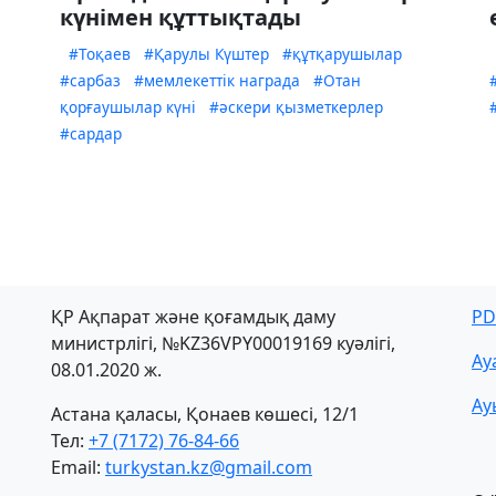
күнімен құттықтады
#Тоқаев
#Қарулы Күштер
#құтқарушылар
#сарбаз
#мемлекеттік награда
#Отан
қорғаушылар күні
#әскери қызметкерлер
#сардар
ҚР Ақпарат және қоғамдық даму
PD
министрлігі, №KZ36VPY00019169 куәлігі,
Ау
08.01.2020 ж.
Ау
Астана қаласы, Қонаев көшесі, 12/1
Тел:
+7 (7172) 76-84-66
Email:
turkystan.kz@gmail.com