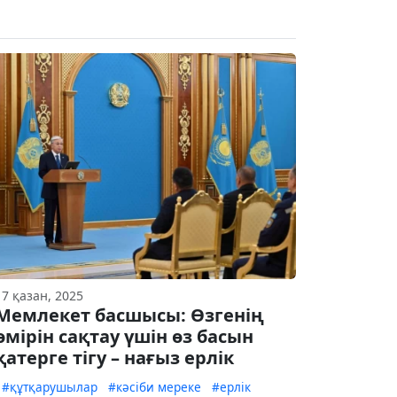
17 қазан, 2025
Мемлекет басшысы: Өзгенің
өмірін сақтау үшін өз басын
қатерге тігу – нағыз ерлік
#құтқарушылар
#кәсіби мереке
#ерлік