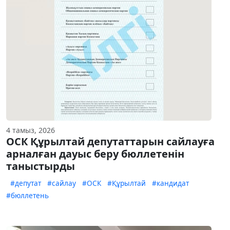
4 тамыз, 2026
ОСК Құрылтай депутаттарын сайлауға
арналған дауыс беру бюллетенін
таныстырды
#депутат
#сайлау
#ОСК
#Құрылтай
#кандидат
#бюллетень