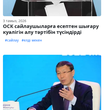
3 тамыз, 2026
ОСК сайлаушыларға есептен шығару
куәлігін алу тәртібін түсіндірді
#сайлау
#елді мекен