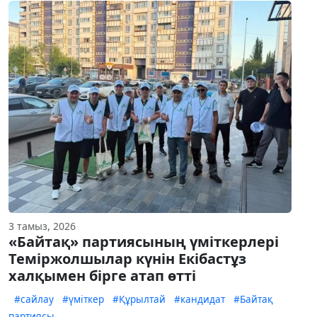
3 тамыз, 2026
«Байтақ» партиясының үміткерлері
Теміржолшылар күнін Екібастұз
халқымен бірге атап өтті
#сайлау
#үміткер
#Құрылтай
#кандидат
#Байтақ
партиясы