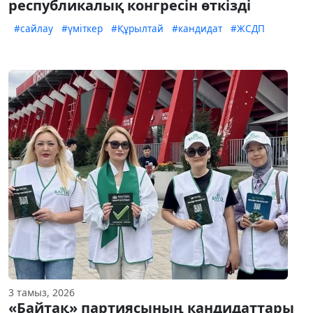
республикалық конгресін өткізді
#сайлау
#үміткер
#Құрылтай
#кандидат
#ЖСДП
3 тамыз, 2026
«Байтақ» партиясының кандидаттары