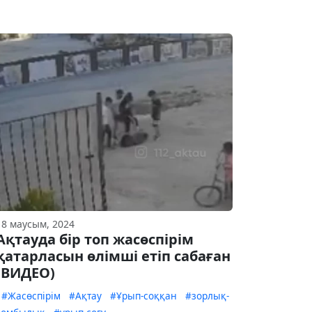
18 маусым, 2024
Ақтауда бір топ жасөспірім
қатарласын өлімші етіп сабаған
(ВИДЕО)
#Жасөспірім
#Ақтау
#Ұрып-соққан
#зорлық-