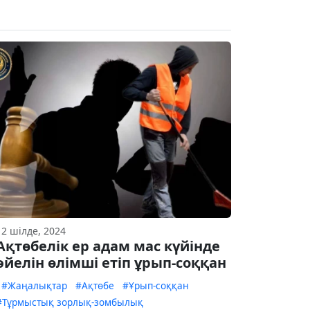
12 шілде, 2024
Ақтөбелік ер адам мас күйінде
әйелін өлімші етіп ұрып-соққан
#Жаңалықтар
#Ақтөбе
#Ұрып-соққан
#Тұрмыстық зорлық-зомбылық