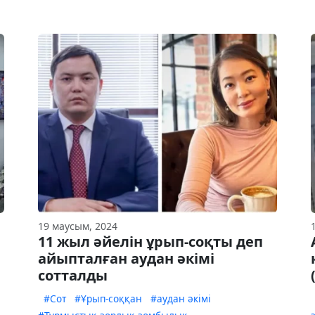
19 маусым, 2024
11 жыл әйелін ұрып-соқты деп
айыпталған аудан әкімі
сотталды
#Сот
#Ұрып-соққан
#аудан әкімі