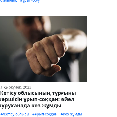
зомбылық
#ұрып-соғу
21 қыркүйек, 2023
Жетісу облысының тұрғыны
көршісін ұрып-соққан: әйел
ауруханада көз жұмды
#Жетісу облысы
#Ұрып-соққан
#Көз жұмды