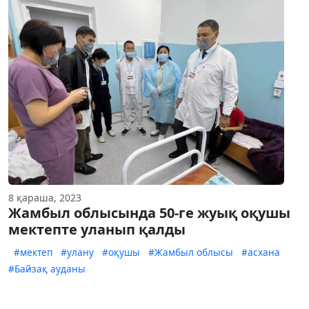
8 қараша, 2023
Жамбыл облысында 50-ге жуық оқушы
мектепте уланып қалды
#мектеп
#улану
#оқушы
#Жамбыл облысы
#асхана
#Байзақ ауданы