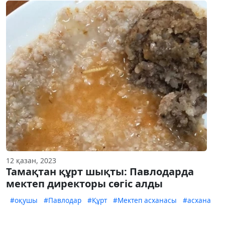
12 қазан, 2023
Тамақтан құрт шықты: Павлодарда
мектеп директоры сөгіс алды
#оқушы
#Павлодар
#Құрт
#Мектеп асханасы
#асхана