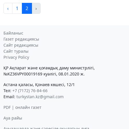
‹
1
2
›
Байланыс
Газет редакциясы
Сайт редакциясы
Сайт туралы
Privacy Policy
ҚР Ақпарат және қоғамдық даму министрлігі,
№KZ36VPY00019169 куәлігі, 08.01.2020 ж.
Астана қаласы, Қонаев көшесі, 12/1
Тел:
+7 (7172) 76-84-66
Email:
turkystan.kz@gmail.com
PDF | онлайн газет
Ауа райы
Ауызашарда және сәресіде оқылатын дұға