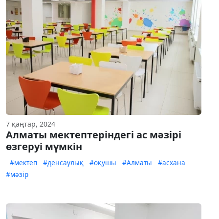
7 қаңтар, 2024
Алматы мектептеріндегі ас мәзірі
өзгеруі мүмкін
#мектеп
#денсаулық
#оқушы
#Алматы
#асхана
#мәзір