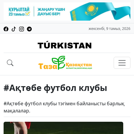
жексенбі, 9 тамыз, 2026
#Ақтөбе футбол клубы
#Ақтөбе футбол клубы тэгімен байланысты барлық
мақалалар.