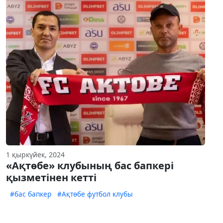
1 қыркүйек, 2024
«Ақтөбе» клубының бас бапкері
қызметінен кетті
#бас бапкер
#Ақтөбе футбол клубы