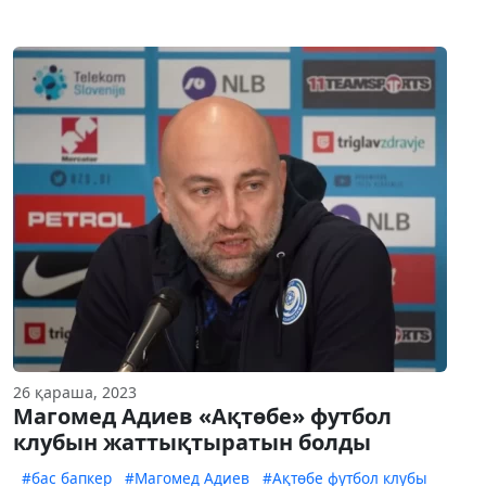
26 қараша, 2023
Магомед Адиев «Ақтөбе» футбол
клубын жаттықтыратын болды
#бас бапкер
#Магомед Адиев
#Ақтөбе футбол клубы