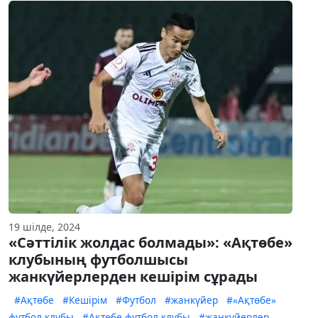
19 шілде, 2024
«Сәттілік жолдас болмады»: «Ақтөбе»
клубының футболшысы
жанкүйерлерден кешірім сұрады
#Ақтөбе
#Кешірім
#Футбол
#жанкүйер
#«Ақтөбе»
футбол клубы
#Ақтөбе футбол клубы
#жанкүйерлер