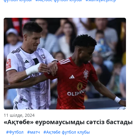
11 шілде, 2024
«Ақтөбе» еуромаусымды сәтсіз бастады
#Футбол
#матч
#Ақтөбе футбол клубы