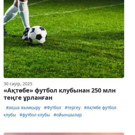
30 сәуір, 2025
«Ақтөбе» футбол клубынан 250 млн
теңге ұрланған
#ақша жымқыру
#Футбол
#тергеу
#Ақтөбе футбол
клубы
#футбол клубы
#ойыншылар