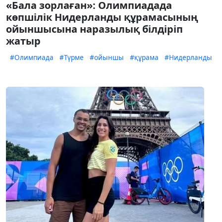
«Бала зорлаған»: Олимпиадада
көпшілік Нидерланды құрамасының
ойыншысына наразылық білдіріп
жатыр
#Олимпиада
#Түрме
#ойыншы
#құрама
#Нидерланды