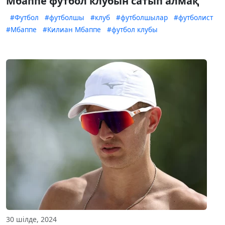
Мбаппе футбол клубын сатып алмақ
#Футбол
#футболшы
#клуб
#футболшылар
#футболист
#Мбаппе
#Килиан Мбаппе
#футбол клубы
30 шілде, 2024