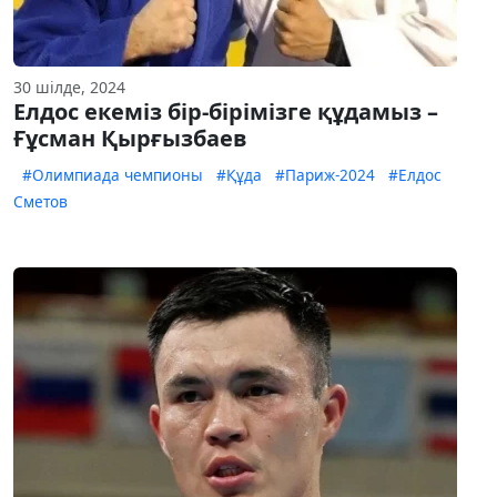
30 шілде, 2024
Елдос екеміз бір-бірімізге құдамыз –
Ғұсман Қырғызбаев
#Олимпиада чемпионы
#Құда
#Париж-2024
#Елдос
Сметов