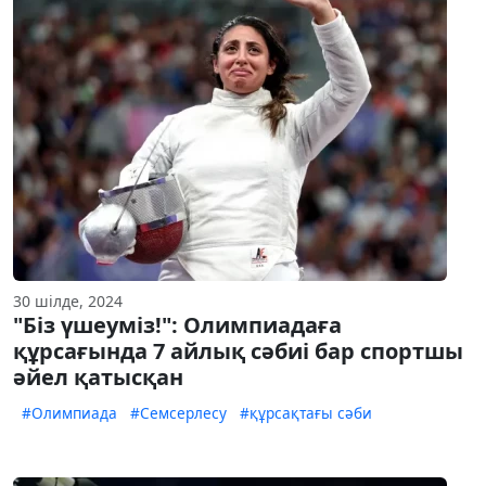
30 шілде, 2024
"Біз үшеуміз!": Олимпиадаға
құрсағында 7 айлық сәбиі бар спортшы
әйел қатысқан
#Олимпиада
#Семсерлесу
#құрсақтағы сәби