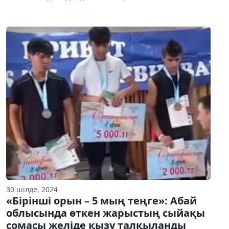
30 шілде, 2024
«Бірінші орын – 5 мың теңге»: Абай
облысында өткен жарыстың сыйақы
сомасы желіде қызу талқыланды