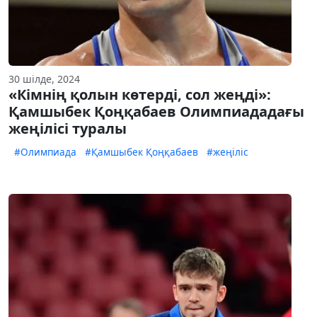
30 шілде, 2024
«Кімнің қолын көтерді, сол жеңді»:
Қамшыбек Қоңқабаев Олимпиададағы
жеңілісі туралы
#Олимпиада
#Қамшыбек Қоңқабаев
#жеңіліс