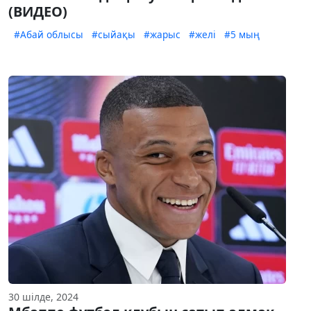
(ВИДЕО)
#Абай облысы
#сыйақы
#жарыс
#желі
#5 мың
30 шілде, 2024