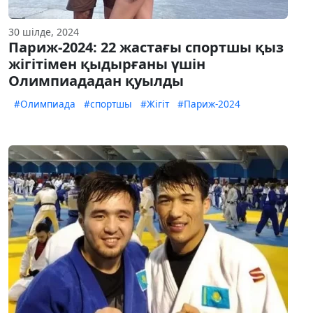
30 шілде, 2024
Париж-2024: 22 жастағы спортшы қыз
жігітімен қыдырғаны үшін
Олимпиададан қуылды
#Олимпиада
#спортшы
#Жігіт
#Париж-2024