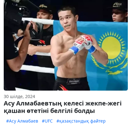
30 шілде, 2024
Асу Алмабаевтың келесі жекпе-жегі
қашан өтетіні белгілі болды
#Асу Алмабаев
#UFC
#қазақстандық файтер