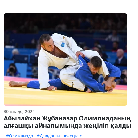
30 шілде, 2024
Абылайхан Жұбаназар Олимпиаданың
алғашқы айналымында жеңіліп қалды
#Олимпиада
#Дзюдошы
#жеңіліс