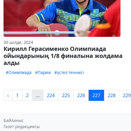
30 шілде, 2024
Кирилл Герасименко Олимпиада
ойындарының 1/8 финалына жолдама
алды
#Олимпиада
#Париж
#үстел теннисі
‹
1
2
...
224
225
226
227
228
229
Байланыс
Газет редакциясы