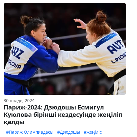
30 шілде, 2024
Париж-2024: Дзюдошы Есмигул
Куюлова бірінші кездесуінде жеңіліп
қалды
#Париж Олимпиадасы
#Дзюдошы
#жеңіліс