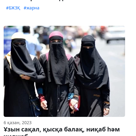
#БЖЗҚ
#жарна
6 қазан, 2023
Ұзын сақал, қысқа балақ, ниқаб һәм