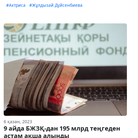
#Актриса
#Жұлдызай Дүйсенбиева
6 қазан, 2023
9 айда БЖЗҚ-дан 195 млрд теңгеден
астам ақша алынды