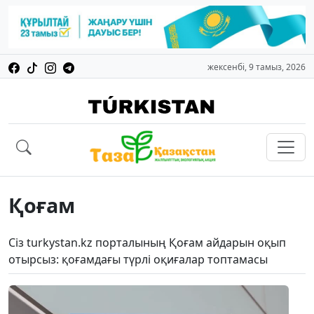
жексенбі, 9 тамыз, 2026
Қоғам
Сіз turkystan.kz порталының Қоғам айдарын оқып
отырсыз: қоғамдағы түрлі оқиғалар топтамасы