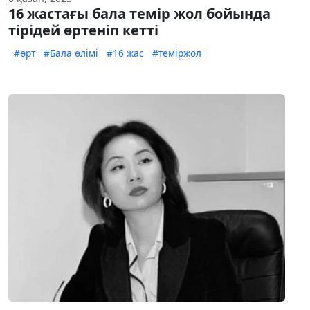
16 жастағы бала темір жол бойында
тірідей өртеніп кетті
#өрт
#Бала өлімі
#16 жас
#теміржол