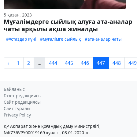
5 қазан, 2023
Мұғалімдерге сыйлық алуға ата-аналар
чаты арқылы ақша жиналды
#Ұстаздар күні
#мұғалімге сыйлық
#ата-аналар чаты
‹
1
2
...
444
445
446
447
448
449
Байланыс
Газет редакциясы
Сайт редакциясы
Сайт туралы
Privacy Policy
ҚР Ақпарат және қоғамдық даму министрлігі,
№KZ36VPY00019169 куәлігі, 08.01.2020 ж.