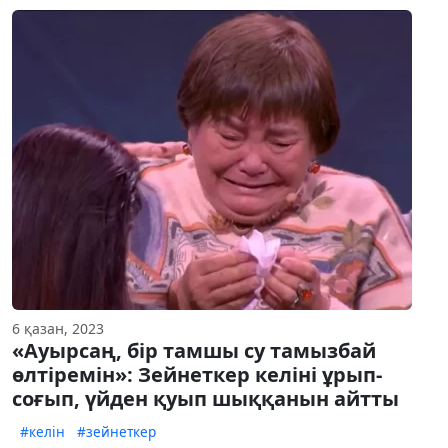
6 қазан, 2023
«Ауырсаң, бір тамшы су тамызбай
өлтіремін»: Зейнеткер келіні ұрып-
соғып, үйден қуып шыққанын айтты
#келін
#зейнеткер