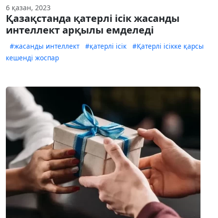
6 қазан, 2023
Қазақстанда қатерлі ісік жасанды
интеллект арқылы емделеді
#жасанды интеллект
#қатерлі ісік
#Қатерлі ісікке қарсы
кешенді жоспар