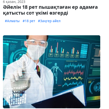
6 қазан, 2023
Әйелін 18 рет пышақтаған ер адамға
қатысты сот үкімі өзгерді
#Алматы
#18 рет
#Заңгер әйел