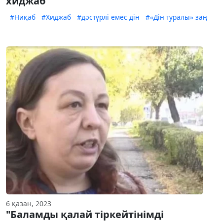
хиджаб
#Ниқаб
#Хиджаб
#дәстүрлі емес дін
#«Дін туралы» заң
6 қазан, 2023
"Баламды қалай тіркейтінімді