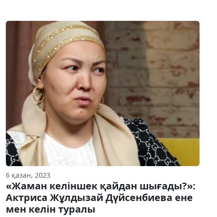
6 қазан, 2023
«Жаман келіншек қайдан шығады?»:
Актриса Жұлдызай Дүйсенбиева ене
мен келін туралы