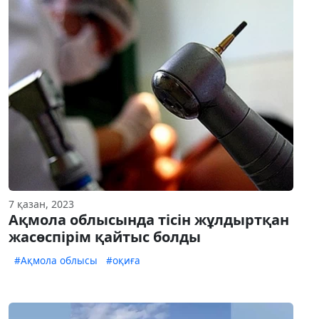
7 қазан, 2023
Ақмола облысында тісін жұлдыртқан
жасөспірім қайтыс болды
#Ақмола облысы
#оқиға