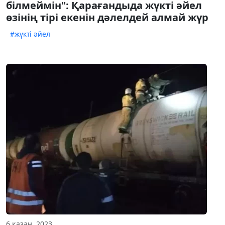
білмеймін": Қарағандыда жүкті әйел
өзінің тірі екенін дәлелдей алмай жүр
#жүкті әйел
6 қазан, 2023