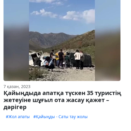
7 қазан, 2023
Қайыңдыда апатқа түскен 35 туристің
жетеуіне шұғыл ота жасау қажет –
дәрігер
#Жол апаты
#Қайыңды - Саты тау жолы