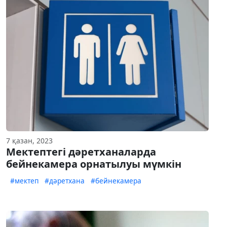
7 қазан, 2023
Мектептегі дәретханаларда
бейнекамера орнатылуы мүмкін
#мектеп
#дәретхана
#бейнекамера