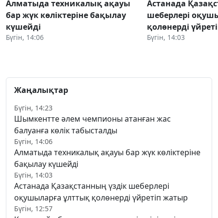
Алматыда техникалық ақауы
Астанада Қазақс
бар жүк көліктеріне бақылау
шеберлері оқуш
күшейді
қолөнерді үйрет
Бүгін, 14:06
Бүгін, 14:03
Жаңалықтар
Бүгін, 14:23
Шымкентте әлем чемпионы атанған жас
балуанға көлік табысталды
Бүгін, 14:06
Алматыда техникалық ақауы бар жүк көліктеріне
бақылау күшейді
Бүгін, 14:03
Астанада Қазақстанның үздік шеберлері
оқушыларға ұлттық қолөнерді үйретіп жатыр
Бүгін, 12:57