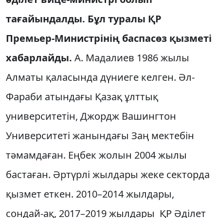
тағайындалды. Бұл туралы ҚР
Премьер-Министрінің баспасөз қызметі
хабарлайды.
А. Мадалиев 1986 жылы
Алматы қаласында дүниеге келген. Әл-
Фараби атындағы Қазақ ұлттық
университетін, Джордж Вашингтон
Университеті жанындағы Заң мектебін
тәмамдаған. Еңбек жолын 2004 жылы
бастаған. Әртүрлі жылдары жеке секторда
қызмет еткен. 2010–2014 жылдары,
сондай-ақ, 2017–2019 жылдары ҚР Әділет