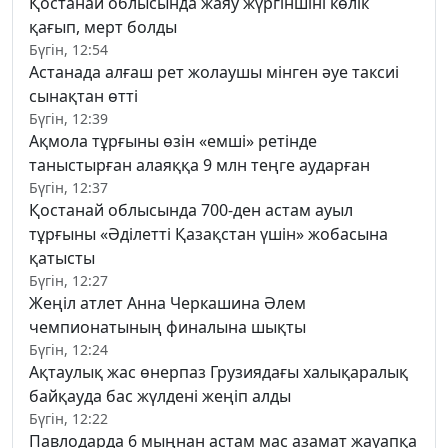
Қостанай облысында жаяу жүргіншіні көлік
қағып, мерт болды
Бүгін, 12:54
Астанада алғаш рет жолаушы мінген әуе таксиі
сынақтан өтті
Бүгін, 12:39
Ақмола тұрғыны өзін «емші» ретінде
таныстырған алаяққа 9 млн теңге аударған
Бүгін, 12:37
Қостанай облысында 700-ден астам ауыл
тұрғыны «Әділетті Қазақстан үшін» жобасына
қатысты
Бүгін, 12:27
Жеңіл атлет Анна Черкашина Әлем
чемпионатының финалына шықты
Бүгін, 12:24
Ақтаулық жас өнерпаз Грузиядағы халықаралық
байқауда бас жүлдені жеңіп алды
Бүгін, 12:22
Павлодарда 6 мыңнан астам мас азамат жауапқа