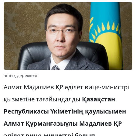
ашық дереккөзі
Алмат Мадалиев ҚР әділет вице-министрі
қызметіне тағайындалды
Қазақстан
Республикасы Үкіметінің қаулысымен
Алмат Құрманғазыұлы Мадалиев ҚР
әділет вице-министрі болып