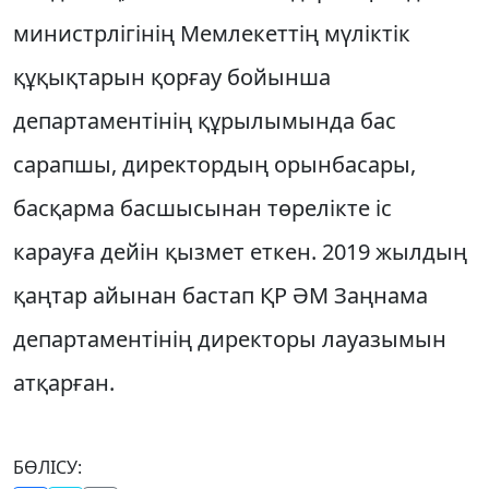
министрлігінің Мемлекеттің мүліктік
құқықтарын қорғау бойынша
департаментінің құрылымында бас
сарапшы, директордың орынбасары,
басқарма басшысынан төрелікте іс
карауға дейін қызмет еткен. 2019 жылдың
қаңтар айынан бастап ҚР ӘМ Заңнама
департаментінің директоры лауазымын
атқарған.
БӨЛІСУ: