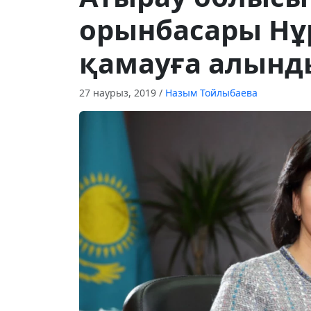
орынбасары Нұ
қамауға алынд
27 наурыз, 2019
/
Назым Тойлыбаева