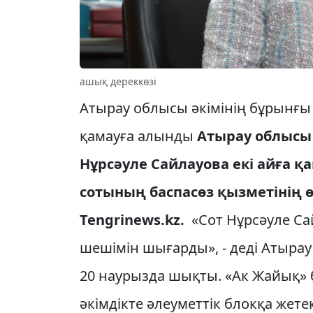
ашық дереккөзі
Атырау облысы әкімінің бұрынғы
қамауға алынды
Атырау облысы
Нұрсәуле Сайлауова екі айға 
сотының баспасөз қызметінің ө
Tengrinews.kz.
«Сот Нұрсәуле Сай
шешімін шығарды», - деді Атыра
20 наурызда шықты. «Ак Жайық»
әкімдікте әлеуметтік блокқа жете