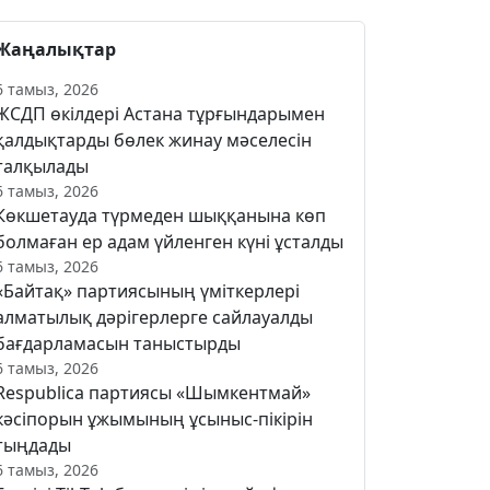
Жаңалықтар
6 тамыз, 2026
ЖСДП өкілдері Астана тұрғындарымен
қалдықтарды бөлек жинау мәселесін
талқылады
6 тамыз, 2026
Көкшетауда түрмеден шыққанына көп
болмаған ер адам үйленген күні ұсталды
6 тамыз, 2026
«Байтақ» партиясының үміткерлері
алматылық дәрігерлерге сайлауалды
бағдарламасын таныстырды
6 тамыз, 2026
Respublica партиясы «Шымкентмай»
кәсіпорын ұжымының ұсыныс-пікірін
тыңдады
6 тамыз, 2026