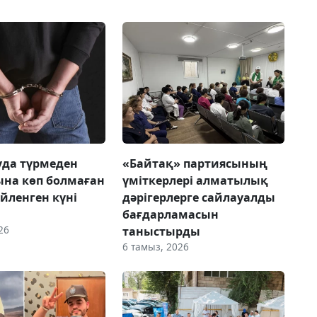
да түрмеден
«Байтақ» партиясының
на көп болмаған
үміткерлері алматылық
үйленген күні
дәрігерлерге сайлауалды
бағдарламасын
26
таныстырды
6 тамыз, 2026