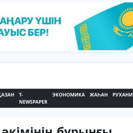
ҚАЗАН
T-
ЭКОНОМИКА
ЖАҺАН
РУХАНИ
NEWSPAPER
әкімінің бұрынғы