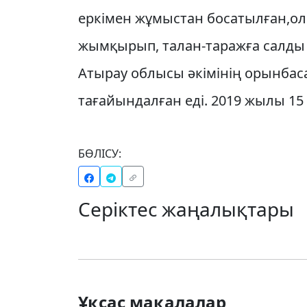
еркімен жұмыстан босатылған,ол
жымқырып, талан-таражға салды ж
Атырау облысы әкімінің орынбас
тағайындалған еді. 2019 жылы 15
БӨЛІСУ:
Серіктес жаңалықтары
Ұқсас мақалалар