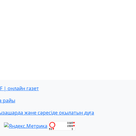
F | онлайн газет
а райы
ызашарда және сәресіде оқылатын дұға