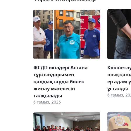
ЖСДП өкілдері Астана
Көкшетау
тұрғындарымен
шыққаны
қалдықтарды бөлек
ер адам 
жинау мәселесін
ұсталды
6 тамыз, 20
талқылады
6 тамыз, 2026