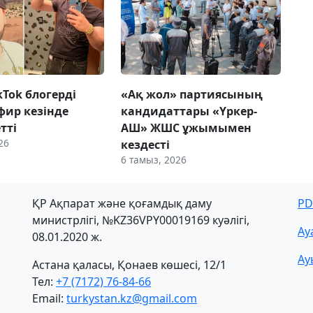
ikTok блогерді
«Ақ жол» партиясының
фир кезінде
кандидаттары «Үркер-
етті
АШ» ЖШС ұжымымен
26
кездесті
6 тамыз, 2026
ҚР Ақпарат және қоғамдық даму
PD
министрлігі, №KZ36VPY00019169 куәлігі,
Ау
08.01.2020 ж.
Ау
Астана қаласы, Қонаев көшесі, 12/1
Тел:
+7 (7172) 76-84-66
Email:
turkystan.kz@gmail.com