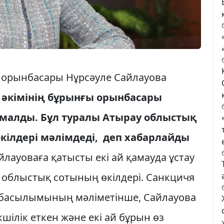
 орынбасары Нұрсәуле Сайлауова
 әкімінің бұрынғы орынбасары
қамалды. Бұл туралы Атырау облыстық
кілдері мәлімдеді, деп хабарлайды
лауоваға қатысты екі ай қамауда ұстау
у облыстық сотының өкілдері. Санкцичя
 басылымының мәліметінше, Сайлауова
кшілік еткен және екі ай бұрын өз