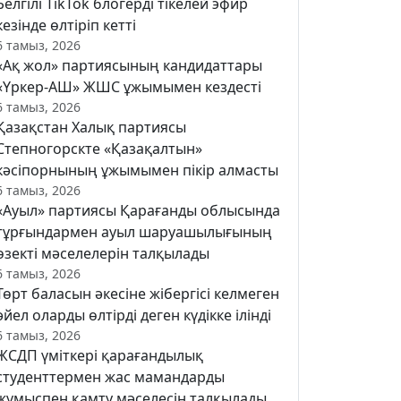
Белгілі TikTok блогерді тікелей эфир
кезінде өлтіріп кетті
6 тамыз, 2026
«Ақ жол» партиясының кандидаттары
«Үркер-АШ» ЖШС ұжымымен кездесті
6 тамыз, 2026
Қазақстан Халық партиясы
Степногорскте «Қазақалтын»
кәсіпорнының ұжымымен пікір алмасты
6 тамыз, 2026
«Ауыл» партиясы Қарағанды облысында
тұрғындармен ауыл шаруашылығының
өзекті мәселелерін талқылады
6 тамыз, 2026
Төрт баласын әкесіне жібергісі келмеген
әйел оларды өлтірді деген күдікке ілінді
6 тамыз, 2026
ЖСДП үміткері қарағандылық
студенттермен жас мамандарды
жұмыспен қамту мәселесін талқылады