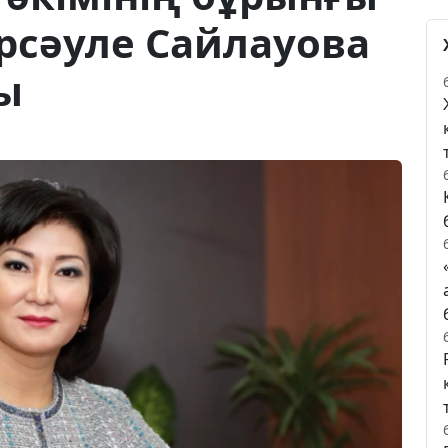
рсәуле Сайлауова
ы