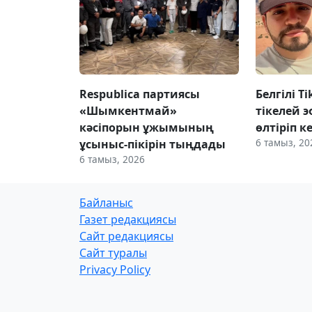
Respublica партиясы
Белгілі T
«Шымкентмай»
тікелей э
кәсіпорын ұжымының
өлтіріп к
6 тамыз, 20
ұсыныс-пікірін тыңдады
6 тамыз, 2026
Байланыс
Газет редакциясы
Сайт редакциясы
Сайт туралы
Privacy Policy