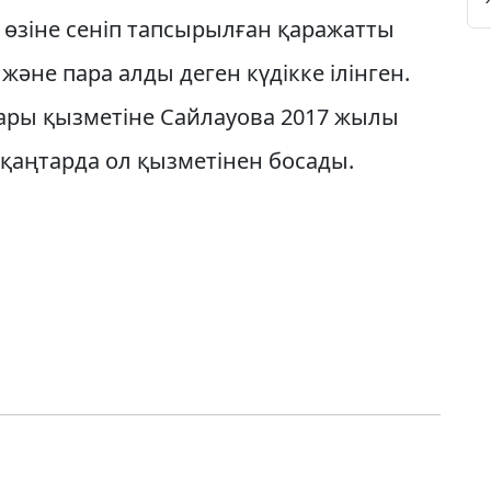
 өзіне сеніп тапсырылған қаражатты
әне пара алды деген күдікке ілінген.
ары қызметіне Сайлауова 2017 жылы
 қаңтарда ол қызметінен босады.