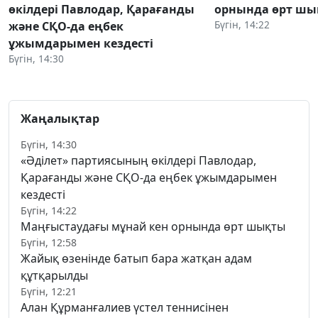
өкілдері Павлодар, Қарағанды
орнында өрт ш
Бүгін, 14:22
және СҚО-да еңбек
ұжымдарымен кездесті
Бүгін, 14:30
Жаңалықтар
Бүгін, 14:30
«Әділет» партиясының өкілдері Павлодар,
Қарағанды және СҚО-да еңбек ұжымдарымен
кездесті
Бүгін, 14:22
Маңғыстаудағы мұнай кен орнында өрт шықты
Бүгін, 12:58
Жайық өзенінде батып бара жатқан адам
құтқарылды
Бүгін, 12:21
Алан Құрманғалиев үстел теннисінен