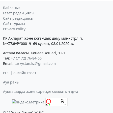
Байланыс
Газет редакциясы
Сайт редакциясы
Сайт туралы
Privacy Policy
ҚР Ақпарат және қоғамдық даму министрлігі,
№KZ36VPY00019169 куәлігі, 08.01.2020 ж.
Астана қаласы, Қонаев көшесі, 12/1
Тел:
+7 (7172) 76-84-66
Email:
turkystan.kz@gmail.com
PDF | онлайн газет
Ауа райы
Ауызашарда және сәресіде оқылатын дұға
© "Айқын-Литер" ЖШС