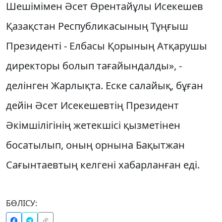
Шешімімен Әсет Өрентайұлы Исекешев
Қазақстан Республикасының Тұңғыш
Президенті - Елбасы Қорының Атқарушы
директоры болып тағайындалды», -
делінген Жарлықта. Еске салайық, бұған
дейін Әсет Исекешевтің Президент
Әкімшілігінің жетекшісі қызметінен
босатылып, оның орнына Бақытжан
Сағынтаевтың келгені хабарланған еді.
БӨЛІСУ: