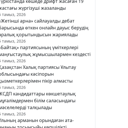
Түркістанда көшеде дрифт жасаған 19
жастағы жүргізуші жазаланды
5 тамыз, 2026
«Жетінші арна» сайлауалды дебат
барысында өткен онлайн дауыс берудің
аралық қорытындысын жариялады
5 тамыз, 2026
«Байтақ» партиясының үміткерлері
маңғыстаулық жұмысшылармен кездесті
5 тамыз, 2026
Қазақстан Халық партиясы Ұлытау
облысындағы кәсіпорын
қызметкерлерімен пікір алмасты
5 тамыз, 2026
ЖСДП кандидаттары көкшетаулық
мұғалімдермен білім саласындағы
мәселелерді талқылады
5 тамыз, 2026
Ұлының арманын орындаған ата-
ананың тосынсыйы көпшілікті