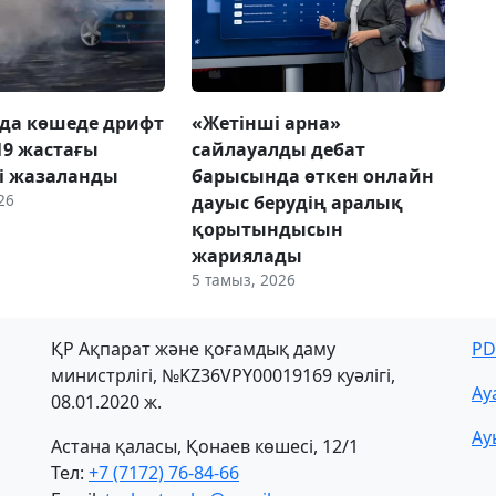
нда көшеде дрифт
«Жетінші арна»
19 жастағы
сайлауалды дебат
і жазаланды
барысында өткен онлайн
26
дауыс берудің аралық
қорытындысын
жариялады
5 тамыз, 2026
ҚР Ақпарат және қоғамдық даму
PD
министрлігі, №KZ36VPY00019169 куәлігі,
Ау
08.01.2020 ж.
Ау
Астана қаласы, Қонаев көшесі, 12/1
Тел:
+7 (7172) 76-84-66