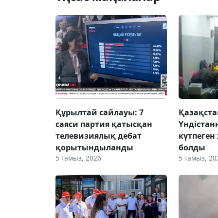
Құрылтай сайлауы: 7
Қазақста
саяси партия қатысқан
Үндістан
телевизиялық дебат
күтпеген
қорытындыланды
болды
5 тамыз, 2026
5 тамыз, 20