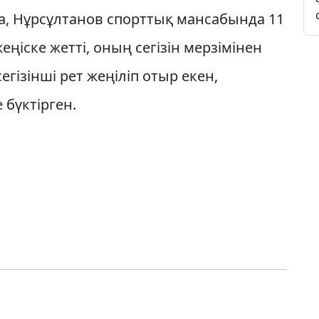
ша, Нұрсұлтанов спорттық мансабында 11
еңіске жетті, оның сегізін мерзімінен
егізінші рет жеңіліп отыр екен,
 бүктірген.