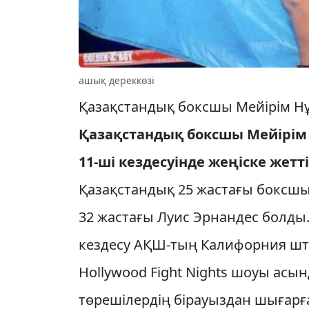
ашық дереккөзі
Қазақстандық боксшы Мейірім Нұр
Қазақстандық боксшы Мейірім
11-ші кездесуінде жеңіске жетті
Қазақстандық 25 жастағы боксшы
32 жастағы Луис Эрнандес болды.
кездесу АҚШ-тың Калифорния шт
Hollywood Fight Nights шоуы ас
төрешілердің бірауыздан шығарғ