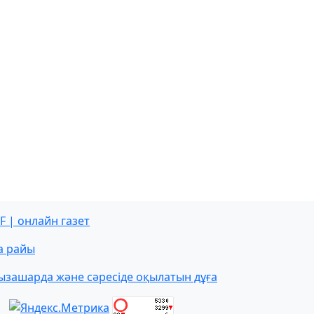
F | онлайн газет
а райы
ызашарда және сәресіде оқылатын дұға