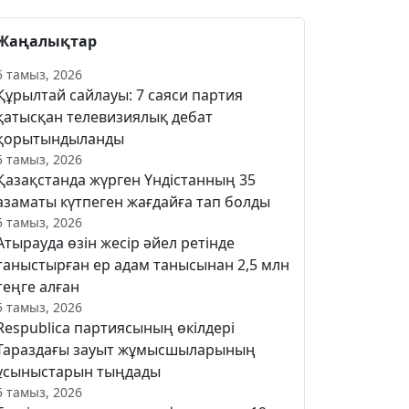
Жаңалықтар
5 тамыз, 2026
Құрылтай сайлауы: 7 саяси партия
қатысқан телевизиялық дебат
қорытындыланды
5 тамыз, 2026
Қазақстанда жүрген Үндістанның 35
азаматы күтпеген жағдайға тап болды
5 тамыз, 2026
Атырауда өзін жесір әйел ретінде
таныстырған ер адам танысынан 2,5 млн
теңге алған
5 тамыз, 2026
Respublica партиясының өкілдері
Тараздағы зауыт жұмысшыларының
ұсыныстарын тыңдады
5 тамыз, 2026