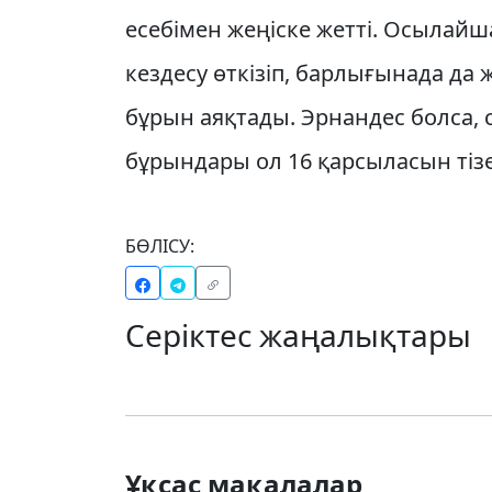
есебімен жеңіске жетті. Осылай
кездесу өткізіп, барлығынада да ж
бұрын аяқтады. Эрнандес болса, с
бұрындары ол 16 қарсыласын тізе
БӨЛІСУ:
Серіктес жаңалықтары
Ұқсас мақалалар