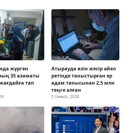
нда жүрген
Атырауда өзін жесір әйел
ның 35 азаматы
ретінде таныстырған ер
 жағдайға тап
адам танысынан 2,5 млн
теңге алған
26
5 тамыз, 2026