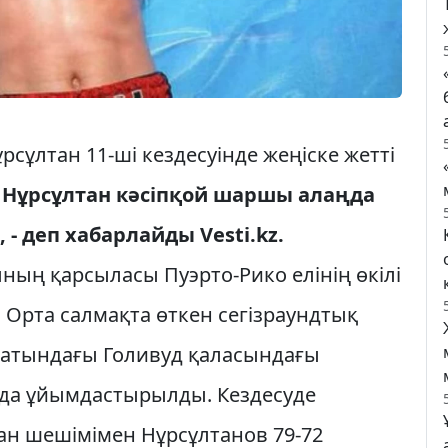
сұлтан 11-ші кездесуінде жеңіске жетті
 Нұрсұлтан кәсіпқой шаршы алаңда
, - деп хабарлайды Vesti.kz.
ның қарсыласы Пуэрто-Рико елінің өкілі
 Орта салмақта өткен сегізраундтық
атындағы Голивуд қаласындағы
ында ұйымдастырылды. Кездесуде
ан шешімімен Нұрсұлтанов 79-72