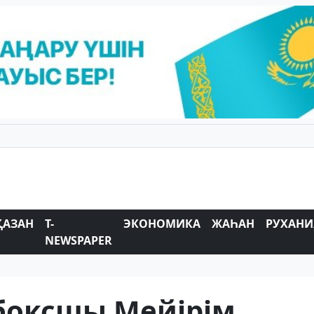
ҚАЗАН
T-
ЭКОНОМИКА
ЖАҺАН
РУХАНИ
NEWSPAPER
боксшы Мейірім