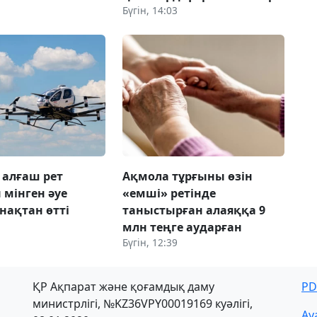
Бүгін, 14:03
 алғаш рет
Ақмола тұрғыны өзін
мінген әуе
«емші» ретінде
нақтан өтті
таныстырған алаяққа 9
млн теңге аударған
Бүгін, 12:39
ҚР Ақпарат және қоғамдық даму
PD
министрлігі, №KZ36VPY00019169 куәлігі,
Ау