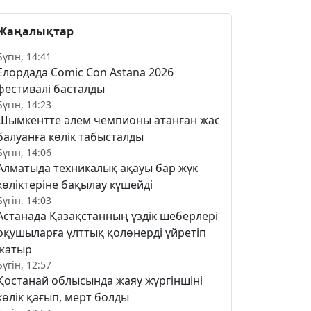
Жаңалықтар
Бүгін, 14:41
Елордада Comic Con Astana 2026
фестивалі басталды
Бүгін, 14:23
Шымкентте әлем чемпионы атанған жас
балуанға көлік табысталды
Бүгін, 14:06
Алматыда техникалық ақауы бар жүк
көліктеріне бақылау күшейді
Бүгін, 14:03
Астанада Қазақстанның үздік шеберлері
оқушыларға ұлттық қолөнерді үйретіп
жатыр
Бүгін, 12:57
Қостанай облысында жаяу жүргіншіні
көлік қағып, мерт болды