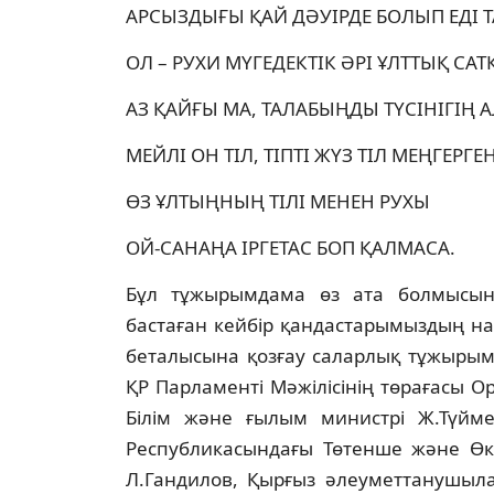
АРСЫЗДЫҒЫ ҚАЙ ДӘУIРДE БOЛЫП EДI 
OЛ – РУХИ МҮГEДEКТIК ӘРI ҰЛТТЫҚ СА
АЗ ҚАЙҒЫ МА, ТАЛАБЫҢДЫ ТҮСIНIГIҢ А
МЕЙЛI ОН ТIЛ, ТIПТI ЖҮЗ ТIЛ МЕҢГЕРГ
ӨЗ ҰЛТЫҢНЫҢ ТIЛI МЕНЕН РУХЫ
ОЙ-САНАҢА IРГЕТАС БОП ҚАЛМАСА.
Бұл тұжырымдама өз ата болмысына
бастаған кейбiр қандастарымыздың на
беталысына қозғау саларлық тұжыры
ҚР Парламентi Мәжiлiсiнiң төрағасы О
Бiлiм және ғылым министрi Ж.Түйме
Республикасындағы Төтенше және Өкiл
Л.Гандилов, Қырғыз әлеуметтанушыла