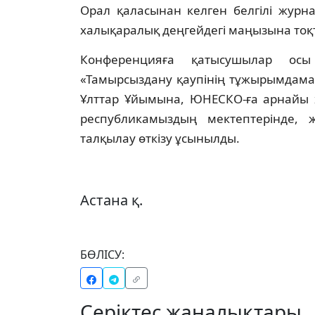
Орал қаласынан келген белгiлi журн
халықаралық деңгейдегi маңызына тоқ
Конференцияға қатысушылар осы
«Тамырсыздану қаупiнiң тұжырымдамас
Ұлттар Ұйымына, ЮНЕСКО-ға арнайы х
республикамыздың мектептерiнде,
талқылау өткiзу ұсынылды.
Астана қ.
БӨЛІСУ:
Серіктес жаңалықтары