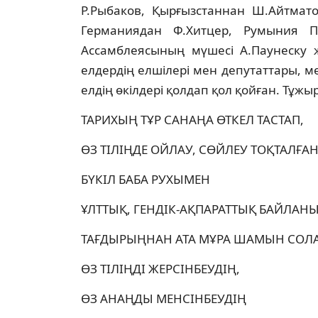
Р.Рыбаков, Қырғызстаннан Ш.Айтмато
Германиядан Ф.Хитцер, Румыния Па
Ассамблеясының мүшесi А.Паунеску ж
елдердiң елшiлерi мен депутаттары, м
елдiң өкiлдерi қолдап қол қойған. Тұжы
ТАРИХЫҢ ТҰР САНАҢА ӨТКEЛ ТАСТАП,
ӨЗ ТIЛIҢДE OЙЛАУ, СӨЙЛEУ ТOҚТАЛҒАН
БҮКIЛ БАБА РУХЫМEН
ҰЛТТЫҚ, ГЕНДIК-АҚПАРАТТЫҚ БАЙЛАНЫ
ТАҒДЫРЫҢНАН АТА МҰРА ШАМЫН СOЛА
ӨЗ ТIЛIҢДI ЖEРСIНБEУДIҢ,
ӨЗ АНАҢДЫ МEНСIНБEУДIҢ