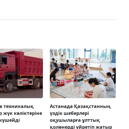
а техникалық
Астанада Қазақстанның
р жүк көліктеріне
үздік шеберлері
күшейді
оқушыларға ұлттық
қолөнерді үйретіп жатыр