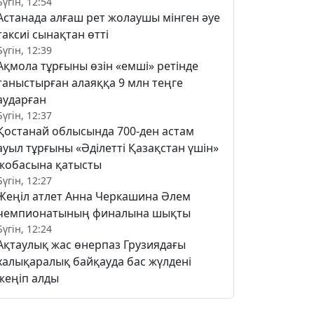
Бүгін, 12:54
Астанада алғаш рет жолаушы мінген әуе
таксиі сынақтан өтті
Бүгін, 12:39
Ақмола тұрғыны өзін «емші» ретінде
таныстырған алаяққа 9 млн теңге
аударған
Бүгін, 12:37
Қостанай облысында 700-ден астам
ауыл тұрғыны «Әділетті Қазақстан үшін»
жобасына қатысты
Бүгін, 12:27
Жеңіл атлет Анна Черкашина Әлем
чемпионатының финалына шықты
Бүгін, 12:24
Ақтаулық жас өнерпаз Грузиядағы
халықаралық байқауда бас жүлдені
жеңіп алды