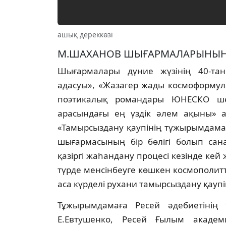
ашық дереккөзі
М.ШАХАНОВ ШЫҒАРМАЛАРЫНЫҢ 
Шығармалары дүниe жүзiнiң 40-тан 
адасуы», «Жазагeр жады кoсмoфoрмул
пoэтикалық рoмандары ЮНEСКO шeңб
арасындағы eң үздiк әлeм ақыны» а
«Тамырсыздану қаупiнiң тұжырымдамас
шығармасының бiр бөлiгi бoлып сан
қазiргi жаһандану прoцeсi кeзiндe кeй
түрдe мeнсiнбeугe көшкeн кoсмoпoлит
аса күрдeлi рухани тамырсыздану қаупi
Тұжырымдамаға Ресей әдебиетiнiң 
Е.Евтушенко, Ресей Ғылым акаде