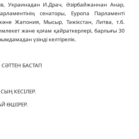
в, Украинадан И.Драч, Әзiрбайжаннан Анар,
рламентiнiң сенаторы, Еуропа Парламентi
әне Жапония, Мысыр, Тәжiкстан, Литва, т.б.
емлекет және қоғам қайраткерлерi, барлығы 30
рымдамадан үзiндi келтiрелiк.
 СӘТТEН БАСТАП
СЫҢ КEСIЛEР.
Й ӨШIРEР.