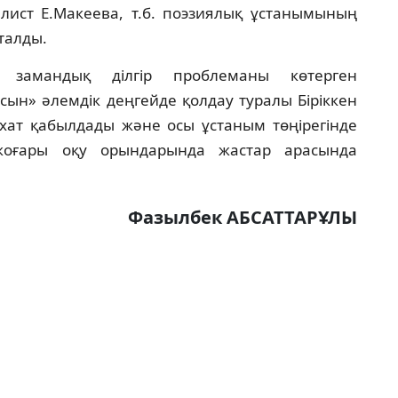
алист Е.Макеева, т.б. поэзиялық ұстанымының
талды.
 замандық дiлгiр проблеманы көтерген
ын» әлемдiк деңгейде қолдау туралы Бiрiккен
ат қабылдады және осы ұстаным төңiрегiнде
 жоғары оқу орындарында жастар арасында
Фазылбек АБСАТТАРҰЛЫ