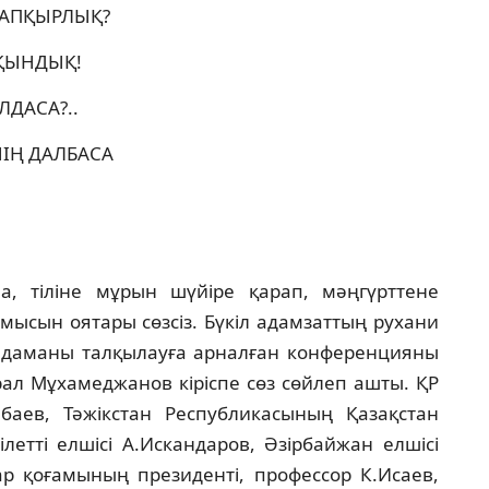
ТАПҚЫРЛЫҚ?
ТҚЫНДЫҚ!
ЛДАСА?..
ЕНIҢ ДАЛБАСА
, тiлiне мұрын шүйiре қарап, мәңгүрттене
мысын оятары сөзсiз. Бүкiл адамзаттың рухани
мдаманы талқылауға арналған конференцияны
рал Мұхамеджанов кiрiспе сөз сөйлеп ашты. ҚР
баев, Тәжiкстан Республикасының Қазақстан
еттi елшiсi А.Искандаров, Әзiрбайжан елшiсi
р қоғамының президентi, профессор К.Исаев,