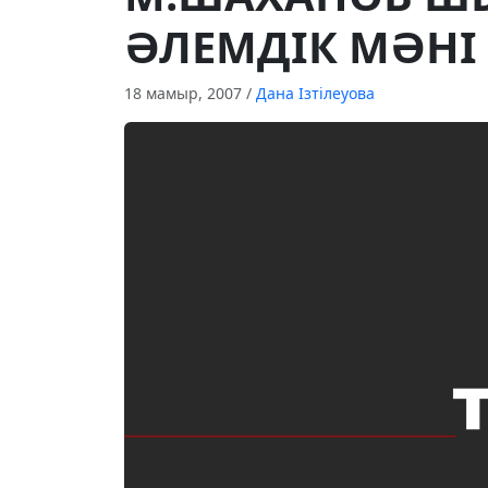
ӘЛЕМДIК МӘНI
18 мамыр, 2007
/
Дана Ізтілеуова