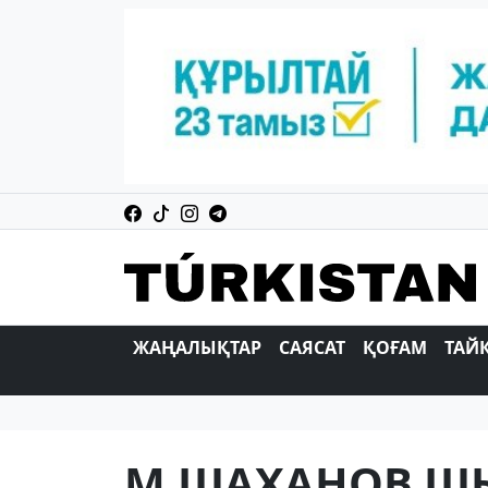
ЖАҢАЛЫҚТАР
САЯСАТ
ҚОҒАМ
ТАЙ
М.ШАХАНОВ Ш