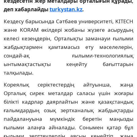
кездесетін жер металдары орталығын құрады,
деп хабарлайды
turkystan.kz
.
Кездесу барысында Сәтбаев университеті, KITECH
және KORAM өкілдері жобаны жүзеге асырудың
келесі кезеңдерін, Орталықты заманауи ғылыми
жабдықтармен қамтамасыз ету мәселелерін,
сондай-ақ ғылыми-технологиялық
ынтымақтастықты кеңейту бағыттарын
талқылады.
Кореялық серіктестердің айтуынша, жаңа
Орталық сирек металдар саласы үшін жоғары
білікті кадрлар даярлайтын және қазақстандық
ғалымдардың озық зертханалық жабдықтарды
пайдалануына мүмкіндік беретін маңызды
ғылыми алаңға айналады. Сонымен қатар бұл
ғылыми зерттеулердің аясын кеңейтіп, жаңа