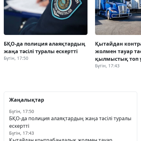
БҚО-да полиция алаяқтардың
Қытайдан конт
жаңа тәсілі туралы ескертті
жолмен тауар та
Бүгін, 17:50
қылмыстық топ 
Бүгін, 17:43
Жаңалықтар
Бүгін, 17:50
БҚО-да полиция алаяқтардың жаңа тәсілі туралы
ескертті
Бүгін, 17:43
Қытайдан контрабандалық жолмен тауар