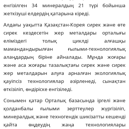
енгізілген 34 минералдың 21 түрі бойынша
жеткізуші елдердің қатарына кіреді.
Алдағы уақытта Қазақстан-Корея сирек және өте
сирек кездесетін жер металдары орталығы
еліміздегі толық циклді алғашқы
мамандандырылған ғылыми-технологиялық
алаңдардың біріне айналады. Мұнда жоғары
және аса жоғары тазалықтағы сирек және сирек
жер металдарын алуға арналған экологиялық
қауіпсіз технологиялар әзірленеді, сынақтан
өткізіліп, өндіріске енгізіледі.
Сонымен қатар Орталық базасында іргелі және
қолданбалы ғылыми зерттеулер жүргізіліп,
минералдық және техногендік шикізатты кешенді
қайта өңдеудің жаңа технологиялары