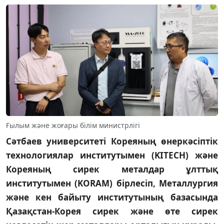
Ғылым және жоғары білім министрлігі
Сәтбаев университеті Кореяның өнеркәсіптік
технологиялар институтымен (KITECH) және
Кореяның сирек металдар ұлттық
институтымен (KORAM) бірлесіп, Металлургия
және кен байыту институтының базасында
Қазақстан-Корея сирек және өте сирек