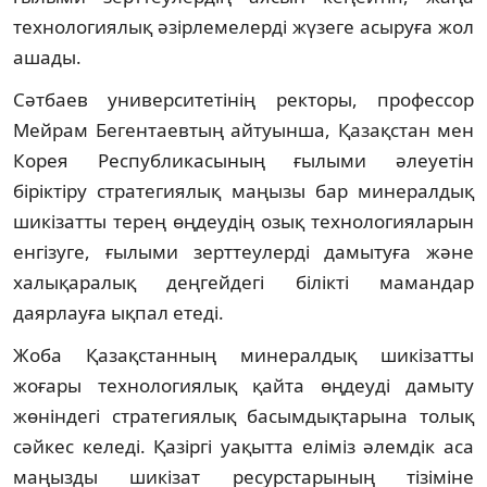
технологиялық әзірлемелерді жүзеге асыруға жол
ашады.
Сәтбаев университетінің ректоры, профессор
Мейрам Бегентаевтың айтуынша, Қазақстан мен
Корея Республикасының ғылыми әлеуетін
біріктіру стратегиялық маңызы бар минералдық
шикізатты терең өңдеудің озық технологияларын
енгізуге, ғылыми зерттеулерді дамытуға және
халықаралық деңгейдегі білікті мамандар
даярлауға ықпал етеді.
Жоба Қазақстанның минералдық шикізатты
жоғары технологиялық қайта өңдеуді дамыту
жөніндегі стратегиялық басымдықтарына толық
сәйкес келеді. Қазіргі уақытта еліміз әлемдік аса
маңызды шикізат ресурстарының тізіміне