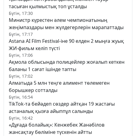
тасыған қылмыстық топ ұсталды
Бүгін, 17:30
Министр күрестен әлем чемпионатының
жеңімпаздары мен жүлдегерлерін марапаттады
Бүгін, 17:17
Astana AI Film Festival-іне 90 елден 2 мыңға жуық
ЖИ-фильм келіп түсті
Бүгін, 17:06
Ақмола облысында полицейлер жоғалып кеткен
баланы 1 сағат ішінде тапты
Бүгін, 17:02
Алматыда 5 млн теңге алимент төлемеген
борышкер сотталды
Бүгін, 16:54
TikTok-та бейәдеп сөздер айтқан 19 жастағы
астаналық қызға айыппұл салынды
Бүгін, 16:42
«Дұғада болайық»: Кенжебек Жанәбілов
жансақтау бөліміне түскенін айтты