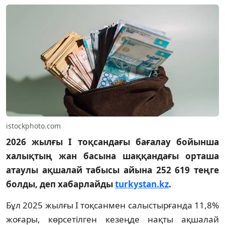
istockphoto.com
2026 жылғы I тоқсандағы бағалау бойынша
халықтың жан басына шаққандағы орташа
атаулы ақшалай табысы айына 252 619 теңге
болды, деп хабарлайды
turkystan.kz
.
Бұл 2025 жылғы I тоқсанмен салыстырғанда 11,8%
жоғары, көрсетілген кезеңде нақты ақшалай