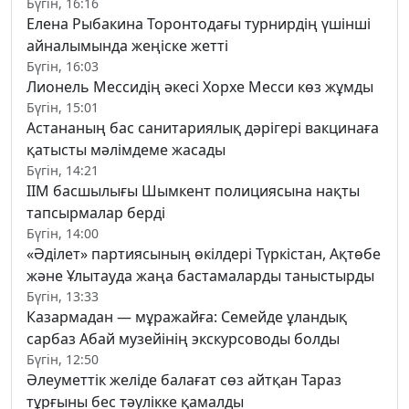
Бүгін, 16:16
Елена Рыбакина Торонтодағы турнирдің үшінші
айналымында жеңіске жетті
Бүгін, 16:03
Лионель Мессидің әкесі Хорхе Месси көз жұмды
Бүгін, 15:01
Астананың бас санитариялық дәрігері вакцинаға
қатысты мәлімдеме жасады
Бүгін, 14:21
ІІМ басшылығы Шымкент полициясына нақты
тапсырмалар берді
Бүгін, 14:00
«Әділет» партиясының өкілдері Түркістан, Ақтөбе
және Ұлытауда жаңа бастамаларды таныстырды
Бүгін, 13:33
Казармадан — мұражайға: Семейде ұландық
сарбаз Абай музейінің экскурсоводы болды
Бүгін, 12:50
Әлеуметтік желіде балағат сөз айтқан Тараз
тұрғыны бес тәулікке қамалды