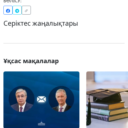
БӨЛІСУ:
Серіктес жаңалықтары
Ұқсас мақалалар