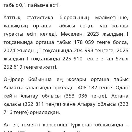
табыс 0,1 пайызға өсті.
Ұлттық статистика бюросының мәліметінше,
халықтың орташа табысы соңғы үш жылда
тұрақты өсіп келеді. Мәселен, 2023 жылдың I
тоқсанында орташа табыс 178 059 теңге болса,
2024 жылдың I тоқсанында 204 993 теңгеге, 2025
жылдың I тоқсанында 225 910 теңгеге, ал биыл
252 619 теңгеге жетті.
Өңірлер бойынша ең жоғары орташа табыс
Алматы қаласында тіркелді – 408 182 теңге. Одан
кейін Ұлытау облысы (353 036 теңге), Астана
қаласы (352 811 теңге) және Атырау облысы (323
716 теңге) орналасқан.
Ал ең төменгі көрсеткіш Түркістан облысында –