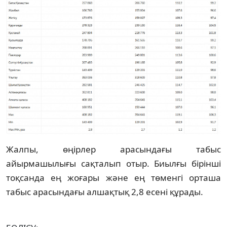
Жалпы, өңірлер арасындағы табыс
айырмашылығы сақталып отыр. Биылғы бірінші
тоқсанда ең жоғары және ең төменгі орташа
табыс арасындағы алшақтық 2,8 есені құрады.