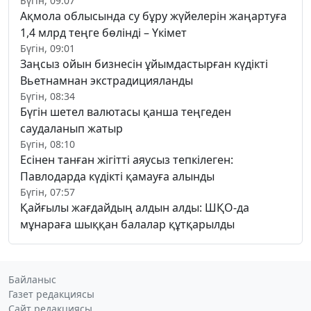
Бүгін, 09:07
Ақмола облысында су бұру жүйелерін жаңартуға
1,4 млрд теңге бөлінді – Үкімет
Бүгін, 09:01
Заңсыз ойын бизнесін ұйымдастырған күдікті
Вьетнамнан экстрадицияланды
Бүгін, 08:34
Бүгін шетел валютасы қанша теңгеден
саудаланып жатыр
Бүгін, 08:10
Есінен танған жігітті аяусыз тепкілеген:
Павлодарда күдікті қамауға алынды
Бүгін, 07:57
Қайғылы жағдайдың алдын алды: ШҚО-да
мұнараға шыққан балалар құтқарылды
Байланыс
Газет редакциясы
Сайт редакциясы