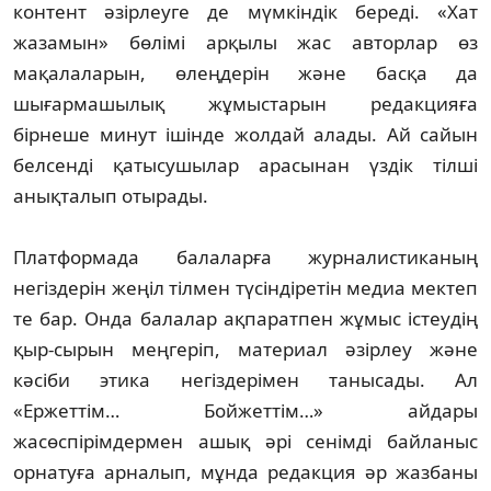
контент әзірлеуге де мүмкіндік береді. «Хат
жазамын» бөлімі арқылы жас авторлар өз
мақалаларын, өлеңдерін және басқа да
шығармашылық жұмыстарын редакцияға
бірнеше минут ішінде жолдай алады. Ай сайын
белсенді қатысушылар арасынан үздік тілші
анықталып отырады.
Платформада балаларға журналистиканың
негіздерін жеңіл тілмен түсіндіретін медиа мектеп
те бар. Онда балалар ақпаратпен жұмыс істеудің
қыр-сырын меңгеріп, материал әзірлеу және
кәсіби этика негіздерімен танысады. Ал
«Ержеттім… Бойжеттім…» айдары
жасөспірімдермен ашық әрі сенімді байланыс
орнатуға арналып, мұнда редакция әр жазбаны