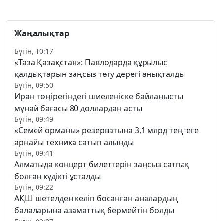
Жаңалықтар
Бүгін, 10:17
«Таза Қазақстан»: Павлодарда құрылыс
қалдықтарын заңсыз төгу дерегі анықталды
Бүгін, 09:50
Иран төңірегіндегі шиеленіске байланысты
мұнай бағасы 80 доллардан асты
Бүгін, 09:49
«Семей орманы» резерватына 3,1 млрд теңгеге
арнайы техника сатып алынды
Бүгін, 09:41
Алматыда концерт билеттерін заңсыз сатпақ
болған күдікті ұсталды
Бүгін, 09:22
АҚШ шетелден келіп босанған аналардың
балаларына азаматтық бермейтін болды