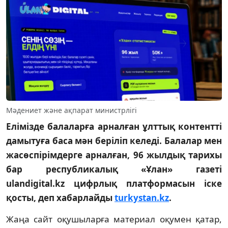
Мәдениет және ақпарат министрлігі
Елімізде балаларға арналған ұлттық контентті
дамытуға баса мән беріліп келеді. Балалар мен
жасөспірімдерге арналған, 96 жылдық тарихы
бар республикалық «Ұлан» газеті
ulandigital.kz цифрлық платформасын іске
қосты, деп хабарлайды
turkystan.kz
.
Жаңа сайт оқушыларға материал оқумен қатар,