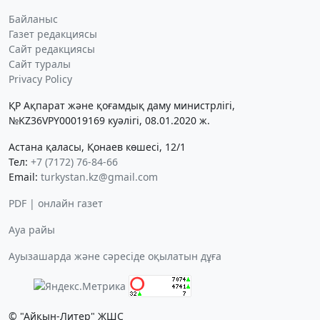
Байланыс
Газет редакциясы
Сайт редакциясы
Сайт туралы
Privacy Policy
ҚР Ақпарат және қоғамдық даму министрлігі,
№KZ36VPY00019169 куәлігі, 08.01.2020 ж.
Астана қаласы, Қонаев көшесі, 12/1
Тел:
+7 (7172) 76-84-66
Email:
turkystan.kz@gmail.com
PDF | онлайн газет
Ауа райы
Ауызашарда және сәресіде оқылатын дұға
© "Айқын-Литер" ЖШС