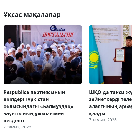
Ұқсас мақалалар
Respublica партиясының
ШҚО-да такси жү
өкілдері Түркістан
зейнеткерді тел
облысындағы «Балмұздақ»
алаяғының арба
зауытының ұжымымен
қалды
7 тамыз, 2026
кездесті
7 тамыз, 2026