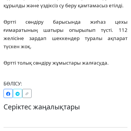
құрылды және үздіксіз су беру қамтамасыз етілді.
Өртті сөндіру барысында жиһаз цехы
ғимаратының шатыры опырылып түсті. 112
желісіне зардап шеккендер туралы ақпарат
түскен жоқ.
Өртті толық сөндіру жұмыстары жалғасуда.
БӨЛІСУ:
Серіктес жаңалықтары