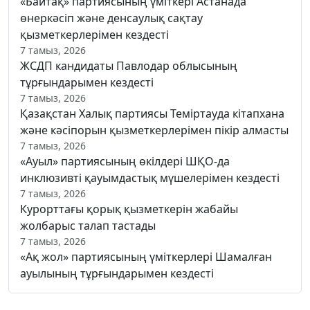
«Байтақ» партиясының үміткері Астанада
өнеркәсіп және денсаулық сақтау
қызметкерлерімен кездесті
7 тамыз, 2026
ЖСДП кандидаты Павлодар облысының
тұрғындарымен кездесті
7 тамыз, 2026
Қазақстан Халық партиясы Теміртауда кітапхана
және кәсіпорын қызметкерлерімен пікір алмасты
7 тамыз, 2026
«Ауыл» партиясының өкілдері ШҚО-да
инклюзивті қауымдастық мүшелерімен кездесті
7 тамыз, 2026
Курорттағы қорық қызметкерін жабайы
жолбарыс талап тастады
7 тамыз, 2026
«Ақ жол» партиясының үміткерлері Шамалған
ауылының тұрғындарымен кездесті