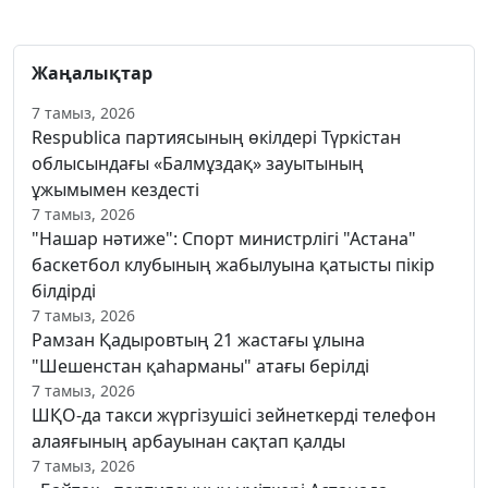
Жаңалықтар
7 тамыз, 2026
Respublica партиясының өкілдері Түркістан
облысындағы «Балмұздақ» зауытының
ұжымымен кездесті
7 тамыз, 2026
"Нашар нәтиже": Спорт министрлігі "Астана"
баскетбол клубының жабылуына қатысты пікір
білдірді
7 тамыз, 2026
Рамзан Қадыровтың 21 жастағы ұлына
"Шешенстан қаһарманы" атағы берілді
7 тамыз, 2026
ШҚО-да такси жүргізушісі зейнеткерді телефон
алаяғының арбауынан сақтап қалды
7 тамыз, 2026