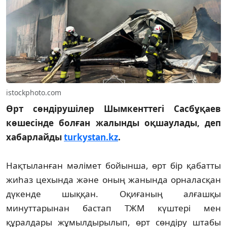
istockphoto.com
Өрт сөндірушілер Шымкенттегі Сасбұқаев
көшесінде болған жалынды оқшаулады, деп
хабарлайды
turkystan.kz
.
Нақтыланған мәлімет бойынша, өрт бір қабатты
жиһаз цехында және оның жанында орналасқан
дүкенде шыққан. Оқиғаның алғашқы
минуттарынан бастап ТЖМ күштері мен
құралдары жұмылдырылып, өрт сөндіру штабы