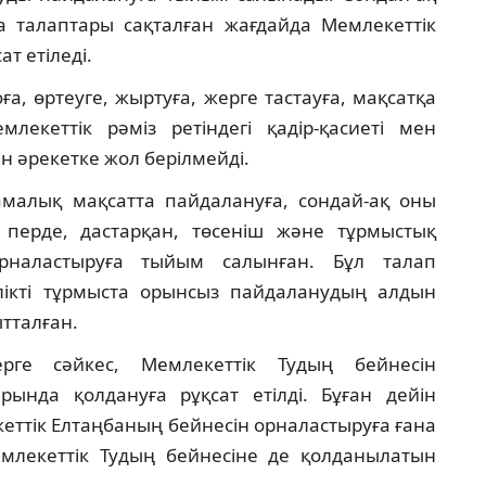
а талаптары сақталған жағдайда Мемлекеттік
т етіледі.
ға, өртеуге, жыртуға, жерге тастауға, мақсатқа
екеттік рәміз ретіндегі қадір-қасиеті мен
ен әрекетке жол берілмейді.
малық мақсатта пайдалануға, сондай-ақ оны
 перде, дастарқан, төсеніш және тұрмыстық
рналастыруға тыйым салынған. Бұл талап
елікті тұрмыста орынсыз пайдаланудың алдын
ытталған.
терге сәйкес, Мемлекеттік Тудың бейнесін
ында қолдануға рұқсат етілді. Бұған дейін
еттік Елтаңбаның бейнесін орналастыруға ғана
Мемлекеттік Тудың бейнесіне де қолданылатын