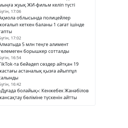
мыңға жуық ЖИ-фильм келіп түсті
Бүгін, 17:06
Ақмола облысында полицейлер
жоғалып кеткен баланы 1 сағат ішінде
тапты
Бүгін, 17:02
Алматыда 5 млн теңге алимент
төлемеген борышкер сотталды
Бүгін, 16:54
TikTok-та бейәдеп сөздер айтқан 19
жастағы астаналық қызға айыппұл
салынды
Бүгін, 16:42
«Дұғада болайық»: Кенжебек Жанәбілов
жансақтау бөліміне түскенін айтты