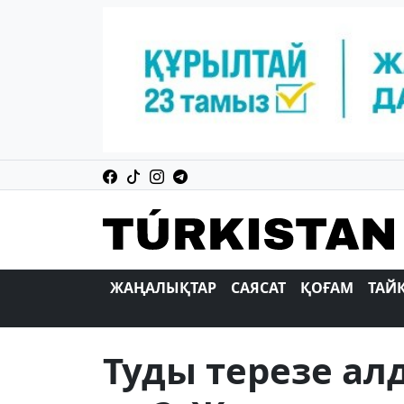
ЖАҢАЛЫҚТАР
САЯСАТ
ҚОҒАМ
ТАЙ
Туды терезе ал