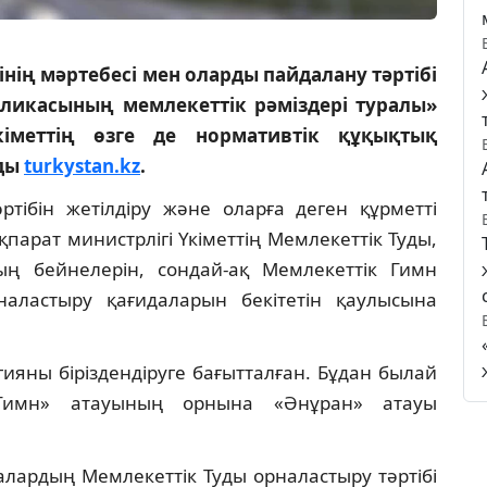
нің мәртебесі мен оларды пайдалану тәртібі
бликасының мемлекеттік рәміздері туралы»
іметтің өзге де нормативтік құқықтық
йды
turkystan.kz
.
ртібін жетілдіру және оларға деген құрметті
арат министрлігі Үкіметтің Мемлекеттік Туды,
ң бейнелерін, сондай-ақ Мемлекеттік Гимн
наластыру қағидаларын бекітетін қаулысына
огияны біріздендіруге бағытталған. Бұдан былай
 «Гимн» атауының орнына «Әнұран» атауы
лардың Мемлекеттік Туды орналастыру тәртібі