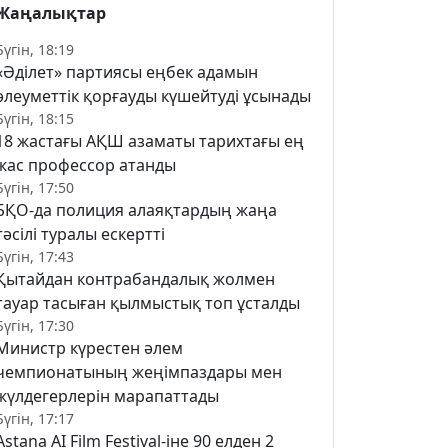
Жаңалықтар
Бүгін, 18:19
«Әділет» партиясы еңбек адамын
әлеуметтік қорғауды күшейтуді ұсынады
Бүгін, 18:15
18 жастағы АҚШ азаматы тарихтағы ең
жас профессор атанды
Бүгін, 17:50
БҚО-да полиция алаяқтардың жаңа
тәсілі туралы ескертті
Бүгін, 17:43
Қытайдан контрабандалық жолмен
тауар тасыған қылмыстық топ ұсталды
Бүгін, 17:30
Министр күрестен әлем
чемпионатының жеңімпаздары мен
жүлдегерлерін марапаттады
Бүгін, 17:17
Astana AI Film Festival-іне 90 елден 2