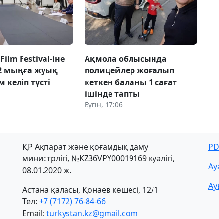
Film Festival-іне
Ақмола облысында
 2 мыңға жуық
полицейлер жоғалып
 келіп түсті
кеткен баланы 1 сағат
ішінде тапты
Бүгін, 17:06
ҚР Ақпарат және қоғамдық даму
PD
министрлігі, №KZ36VPY00019169 куәлігі,
Ау
08.01.2020 ж.
Ау
Астана қаласы, Қонаев көшесі, 12/1
Тел:
+7 (7172) 76-84-66
Email:
turkystan.kz@gmail.com