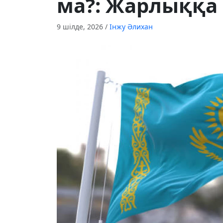
ма?: Жарлыққа
9 шілде, 2026
/
Інжу Әлихан