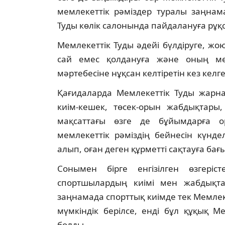
мемлекеттік рәміздер туралы заңнам
Туды көлік салонында пайдалануға рұқса
Мемлекеттік Туды әдейі бүлдіруге, жою
сай емес қолдануға және оның мемл
мәртебесіне нұқсан келтіретін кез келг
Қағидаларда Мемлекеттік Туды жарна
киім-кешек, төсек-орын жабдықтары,
мақсаттағы өзге де бұйымдарға о
мемлекеттік рәміздің бейнесін күнд
алып, оған деген құрметті сақтауға бағ
Сонымен бірге енгізілген өзгеріс
спортшылардың киімі мен жабдықтар
заңнамада спорттық киімде тек Мемлек
мүмкіндік берілсе, енді бұл құқық 
болды.