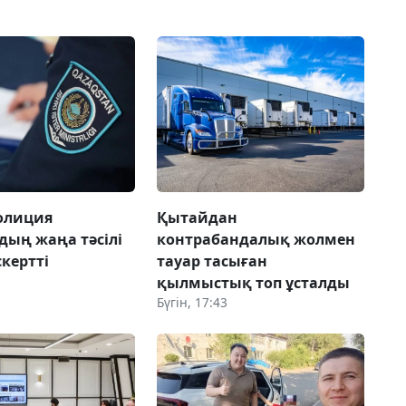
олиция
Қытайдан
дың жаңа тәсілі
контрабандалық жолмен
скертті
тауар тасыған
қылмыстық топ ұсталды
Бүгін, 17:43