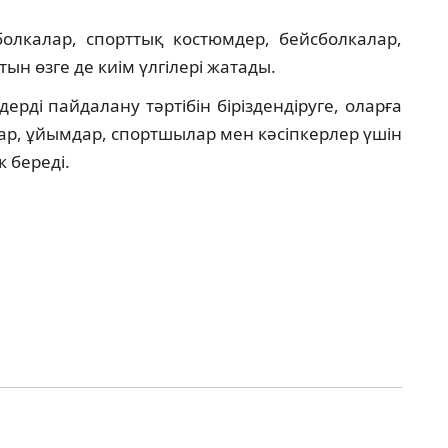
олкалар, спорттық костюмдер, бейсболкалар,
н өзге де киім үлгілері жатады.
дерді пайдалану тәртібін біріздендіруге, оларға
тар, ұйымдар, спортшылар мен кәсіпкерлер үшін
 береді.