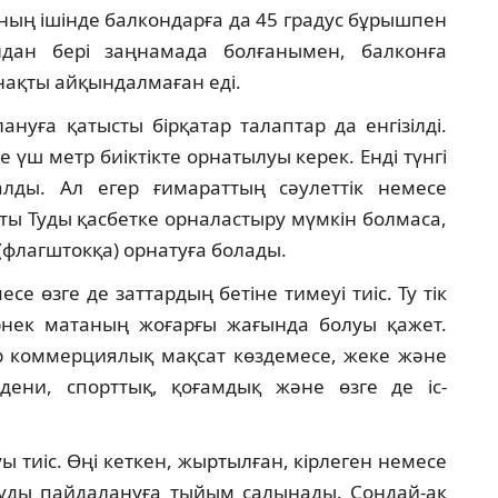
оның ішінде балкондарға да 45 градус бұрышпен
дан бері заңнамада болғанымен, балконға
 нақты айқындалмаған еді.
нуға қатысты бірқатар талаптар да енгізілді.
 үш метр биіктікте орнатылуы керек. Енді түнгі
лды. Ал егер ғимараттың сәулеттік немесе
ты Туды қасбетке орналастыру мүмкін болмаса,
(флагштокқа) орнатуға болады.
се өзге де заттардың бетіне тимеуі тиіс. Ту тік
рнек матаның жоғарғы жағында болуы қажет.
ар коммерциялық мақсат көздемесе, жеке және
ени, спорттық, қоғамдық және өзге де іс-
ы тиіс. Өңі кеткен, жыртылған, кірлеген немесе
Туды пайдалануға тыйым салынады. Сондай-ақ