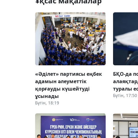
Ұқсас мақалалар
«Әділет» партиясы еңбек
БҚО-да п
адамын әлеуметтік
алаяқтар
қорғауды күшейтуді
туралы е
Бүгін, 17:50
ұсынады
Бүгін, 18:19