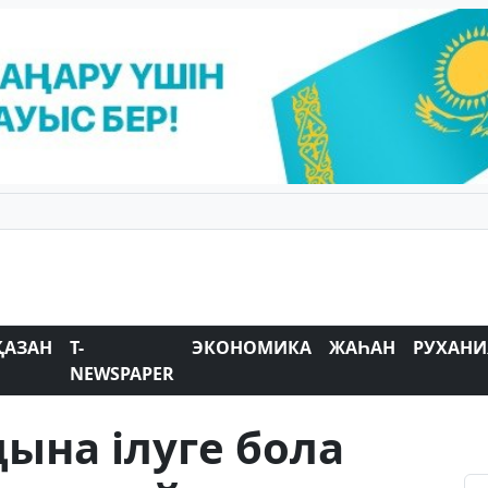
ҚАЗАН
T-
ЭКОНОМИКА
ЖАҺАН
РУХАНИ
NEWSPAPER
дына ілуге бола