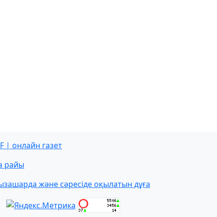
F | онлайн газет
а райы
ызашарда және сәресіде оқылатын дұға