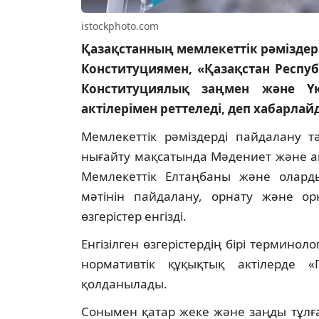
istockphoto.com
Қазақстанның мемлекеттік рәміздері
Конституциямен, «Қазақстан Респу
Конституциялық заңмен және Үк
актілерімен реттеледі, деп хабарла
Мемлекеттік рәміздерді пайдалану тә
нығайту мақсатында Мәдениет және ақп
Мемлекеттік Елтаңбаны және оларды
мәтінін пайдалану, орнату және ор
өзгерістер енгізді.
Енгізілген өзгерістердің бірі терминол
нормативтік құқықтық актілерде
қолданылады.
Сонымен қатар жеке және заңды тұлға