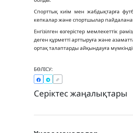
Спорттық киім мен жабдықтарға футб
кепкалар және спортшылар пайдаланаты
Енгізілген өзгерістер мемлекеттік рәміз
деген құрметті арттыруға және азамат
ортақ талаптарды айқындауға мүмкіндік
БӨЛІСУ:
Серіктес жаңалықтары