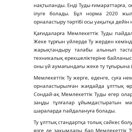
нақтыланды. Енді Туды ғимараттарға, 
ілуге болады. Бұл норма 2020 жыл
орналастыру тәртібі осы уақытқа дейін
Қағидаларға Мемлекеттік Туды пайдала
Жеке тұрғын үйлерде Ту жерден кемінде
жарықтандыру талабы алынып таста
техникалық ерекшеліктеріне байланыс
оны үй аумағындағы жеке ту тұғырына 
Мемлекеттік Ту жерге, еденге, суға неме
орналастырылған жағдайда ұлттық ө
Сондай-ақ Мемлекеттік Туды егер ол
заңды тұлғалар ұйымдастыратын мәд
шараларда пайдалануға болады.
Ту ұлттық стандартқа толық сәйкес болу
өзге де зақымдары бар Мемлекеттік 