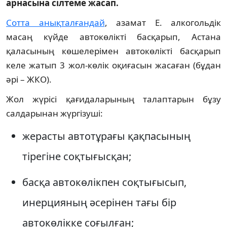
арнасына сілтеме жасап.
Сотта анықталғандай
, азамат Е. алкогольдік
масаң күйде автокөлікті басқарып, Астана
қаласының көшелерімен автокөлікті басқарып
келе жатып 3 жол-көлік оқиғасын жасаған (бұдан
әрі – ЖКО).
Жол жүрісі қағидаларының талаптарын бұзу
салдарынан жүргізуші:
жерасты автотұрағы қақпасының
тірегіне соқтығысқан;
басқа автокөлікпен соқтығысып,
инерцияның әсерінен тағы бір
автокөлікке соғылған;