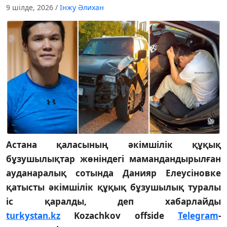
9 шілде, 2026
/
Інжу Әлихан
Астана қаласының әкімшілік құқық
бұзушылықтар жөніндегі мамандандырылған
ауданаралық сотында Данияр Елеусіновке
қатысты әкімшілік құқық бұзушылық туралы
іс қаралды, деп хабарлайды
turkystan.kz
Kozachkov offside
Telegram
-