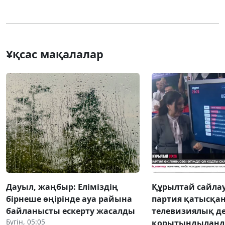
Ұқсас мақалалар
Дауыл, жаңбыр: Еліміздің
Құрылтай сайлау
бірнеше өңірінде ауа райына
партия қатысқа
байланысты ескерту жасалды
телевизиялық д
Бүгін, 05:05
қорытындылан