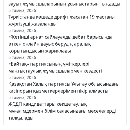
зауыт жұмысшыларының ұсыныстарын тыңдады
5 тамыз, 2026
Түркістанда көшеде дрифт жасаған 19 жастағы
жүргізуші жазаланды
5 тамыз, 2026
«Жетінші арна» сайлауалды дебат барысында
өткен онлайн дауыс берудің аралық
қорытындысын жариялады
5 тамыз, 2026
«Байтақ» партиясының үміткерлері
маңғыстаулық жұмысшылармен кездесті
5 тамыз, 2026
Қазақстан Халық партиясы Ұлытау облысындағы
кәсіпорын қызметкерлерімен пікір алмасты
5 тамыз, 2026
ЖСДП кандидаттары көкшетаулық
мұғалімдермен білім саласындағы мәселелерді
талқылады