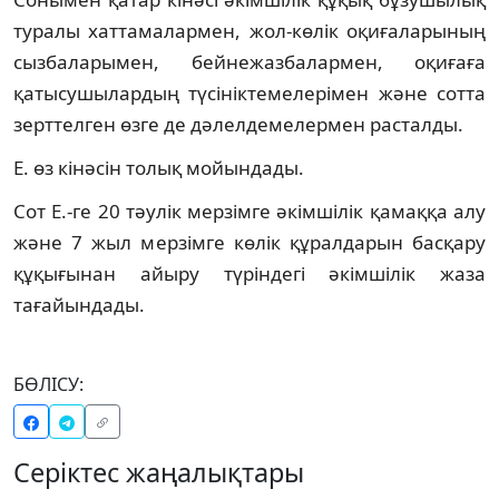
туралы хаттамалармен, жол-көлік оқиғаларының
сызбаларымен, бейнежазбалармен, оқиғаға
қатысушылардың түсініктемелерімен және сотта
зерттелген өзге де дәлелдемелермен расталды.
Е. өз кінәсін толық мойындады.
Сот Е.-ге 20 тәулік мерзімге әкімшілік қамаққа алу
және 7 жыл мерзімге көлік құралдарын басқару
құқығынан айыру түріндегі әкімшілік жаза
тағайындады.
БӨЛІСУ:
Серіктес жаңалықтары