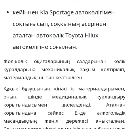
кейіннен Kia Sportage автокөлігімен
соқтығысып, соққының әсерінен
аталған автокөлік Toyota Hilux
автокөлігіне соғылған.
Жол-көлік оқиғаларының салдарынан көлік
құралдарына механикалық зақым келтіріліп,
материалдық шығын келтірілген.
Құқық бұзушының кінәсі іс материалдарымен,
оның ішінде медициналық куәландыру
қорытындысымен дәлелденді. Аталған
қорытындыға сәйкес Е.-де алкогольдік
масаңдықтың жеңіл дәрежесі анықталған.
Сонымен қатар кінәсі әкімшілік құқық бұзушылық