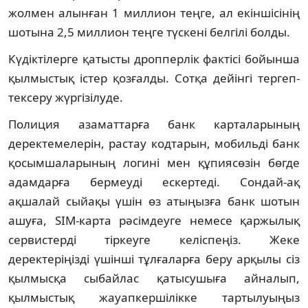
жолмен алынған 1 миллион теңге, ал екіншісінің
шотына 2,5 миллион теңге түскені белгілі болды.
Күдіктілерге қатысты дропперлік фактісі бойынша
қылмыстық істер қозғалды. Сотқа дейінгі тергеп-
тексеру жүргізілуде.
Полиция азаматтарға банк карталарының
деректемелерін, растау кодтарын, мобильді банк
қосымшаларының логині мен құпиясөзін бөгде
адамдарға бермеуді ескертеді. Сондай-ақ
ақшалай сыйақы үшін өз атыңызға банк шотын
ашуға, SIM-карта рәсімдеуге немесе қаржылық
сервистерді тіркеуге келіспеңіз. Жеке
деректеріңізді үшінші тұлғаларға беру арқылы сіз
қылмысқа сыбайлас қатысушыға айналып,
қылмыстық жауапкершілікке тартылуыңыз