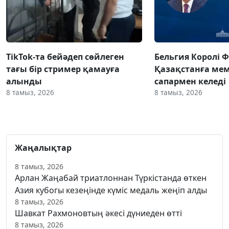
TikTok-та бейәдеп сөйлеген
Бельгия Королі 
тағы бір стример қамауға
Қазақстанға ме
алынды
сапармен келеді
8 тамыз, 2026
8 тамыз, 2026
Жаңалықтар
8 тамыз, 2026
Арлан Жаңабай триатлоннан Түркістанда өткен
Азия кубогы кезеңінде күміс медаль жеңіп алды
8 тамыз, 2026
Шавкат Рахмоновтың әкесі дүниеден өтті
8 тамыз, 2026