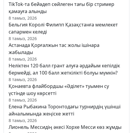
TikTok-та бейәдеп сөйлеген тағы бір стример
қамауға алынды
8 тамыз, 2026
Бельгия Королі Филипп Қазақстанға мемлекет
сапармен келеді
8 тамыз, 2026
Астанада Қорғалжын тас жолы ішінара
жабылады
8 тамыз, 2026
Неліктен 120 балл грант алуға әрдайым кепілдік
бермейді, ал 100 балл жеткілікті болуы мүмкін?
8 тамыз, 2026
Қонаевта флайбордшы «Әділет» туымен су
үстінде шоу көрсетті
8 тамыз, 2026
Елена Рыбакина Торонтодағы турнирдің үшінші
айналымында жеңіске жетті
8 тамыз, 2026
Лионель Мессидің әкесі Хорхе Месси көз жұмды