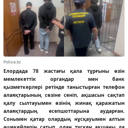
Polisia.kz
Елордада 78 жастағы қала тұрғыны өзін
мемлекеттік органдар мен банк
қызметкерлері ретінде таныстырған телефон
алаяқтарының сөзіне сеніп, ақшасын сақтап
қалу сылтауымен өзінің жинақ қаражатын
алаяқтардың есепшоттарына аударған.
Сонымен қатар олардың нұсқауымен алтын
әшекейлерін сатып, одан түскен ақшаны да