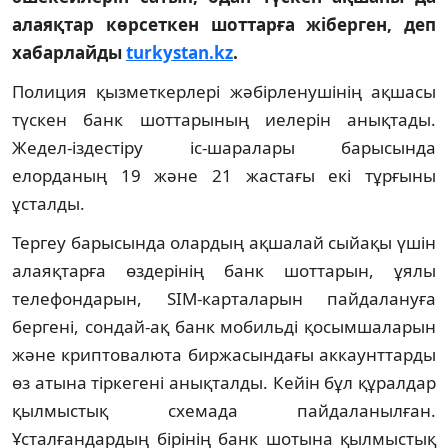
алаяқтар көрсеткен шоттарға жіберген, деп
хабарлайды
turkystan.kz
.
Полиция қызметкерлері жәбірленушінің ақшасы
түскен банк шоттарының иелерін анықтады.
Жедел-іздестіру іс-шаралары барысында
елорданың 19 және 21 жастағы екі тұрғыны
ұсталды.
Тергеу барысында олардың ақшалай сыйақы үшін
алаяқтарға өздерінің банк шоттарын, ұялы
телефондарын, SIM-карталарын пайдалануға
бергені, сондай-ақ банк мобильді қосымшаларын
және криптовалюта биржасындағы аккаунттарды
өз атына тіркегені анықталды. Кейін бұл құралдар
қылмыстық схемада пайдаланылған.
Ұсталғандардың бірінің банк шотына қылмыстық