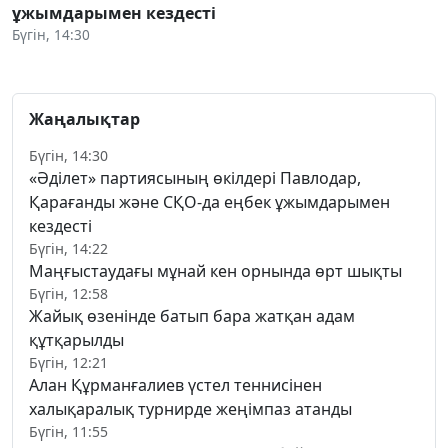
ұжымдарымен кездесті
Бүгін, 14:30
Жаңалықтар
Бүгін, 14:30
«Әділет» партиясының өкілдері Павлодар,
Қарағанды және СҚО-да еңбек ұжымдарымен
кездесті
Бүгін, 14:22
Маңғыстаудағы мұнай кен орнында өрт шықты
Бүгін, 12:58
Жайық өзенінде батып бара жатқан адам
құтқарылды
Бүгін, 12:21
Алан Құрманғалиев үстел теннисінен
халықаралық турнирде жеңімпаз атанды
Бүгін, 11:55