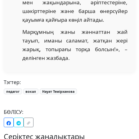
мен жақындарына, әріптестеріне,
шәкірттеріне және барша өнерсүйер
қауымға қайғыра көңіл айтады.
Марқұмның жаны жәннаттан жай
тауып, иманы саламат, жатқан жері
жарық, топырағы торқа болсын!», –
делінген жазбада.
Тэгтер:
педагог
вокал
Науат Темірханова
БӨЛІСУ:
Серіктес жаңалықтары