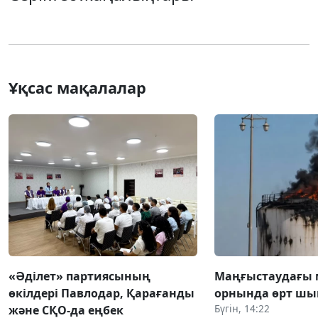
Ұқсас мақалалар
«Әділет» партиясының
Маңғыстаудағы 
өкілдері Павлодар, Қарағанды
орнында өрт ш
Бүгін, 14:22
және СҚО-да еңбек