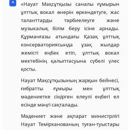
«Науат Мақсұтқызы саналы ғұмырын
ұлттық вокал өнерін өркендетуге, жас
таланттарды тәрбиелеуге және
музыкалық білім беру ісіне арнады.
Құрманғазы атындағы Қазақ ұлттық
консерваториясында ұзақ жылдар
жемісті еңбек етіп, ұлттық вокал
мектебінің қалыптасуына сүбелі үлес
қосты.
Науат Мақсұтқызының жарқын бейнесі,
ғибратты ғұмыры мен ұлттық
мәдениетке сіңірген елеулі еңбегі ел
есінде мәңгі сақталады.
Мәдениет және ақпарат министрлігі
Науат Темірханованың туған-туыстары