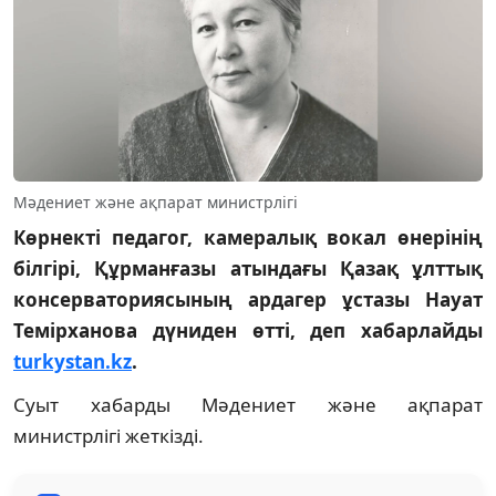
Мәдениет және ақпарат министрлігі
Көрнекті педагог, камералық вокал өнерінің
білгірі, Құрманғазы атындағы Қазақ ұлттық
консерваториясының ардагер ұстазы Науат
Темірханова дүниден өтті, деп хабарлайды
turkystan.kz
.
Суыт хабарды Мәдениет және ақпарат
министрлігі жеткізді.