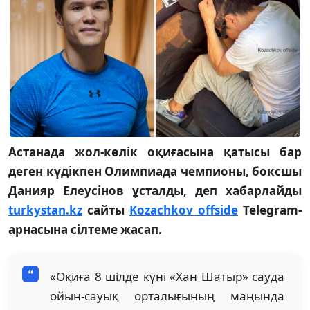
Астанада жол-көлік оқиғасына қатысы бар
деген күдікпен Олимпиада чемпионы, боксшы
Данияр Елеусінов ұсталды, деп хабарлайды
turkystan.kz
сайты
Kozachkov offside
Telegram-
арнасына сілтеме жасап.
«Оқиға 8 шілде күні «Хан Шатыр» сауда
ойын-сауық орталығының маңында