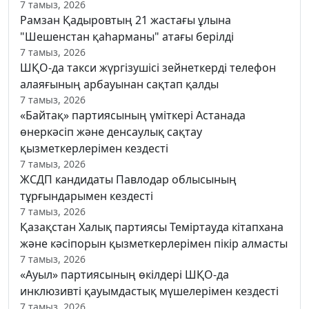
7 тамыз, 2026
Рамзан Қадыровтың 21 жастағы ұлына
"Шешенстан қаһарманы" атағы берілді
7 тамыз, 2026
ШҚО-да такси жүргізушісі зейнеткерді телефон
алаяғының арбауынан сақтап қалды
7 тамыз, 2026
«Байтақ» партиясының үміткері Астанада
өнеркәсіп және денсаулық сақтау
қызметкерлерімен кездесті
7 тамыз, 2026
ЖСДП кандидаты Павлодар облысының
тұрғындарымен кездесті
7 тамыз, 2026
Қазақстан Халық партиясы Теміртауда кітапхана
және кәсіпорын қызметкерлерімен пікір алмасты
7 тамыз, 2026
«Ауыл» партиясының өкілдері ШҚО-да
инклюзивті қауымдастық мүшелерімен кездесті
7 тамыз, 2026