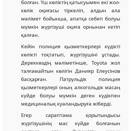
болған. Үш көліктің қатысуымен екі жол-
көлік оқиғасы тіркеліп, алдын ала
мәлімет бойынша, апатқа себеп болуы
мүмкін жүргізуші оқиға орнынан кетіп
қалған.
Кейін полиция қызметкерлері күдікті
көлікті тоқтатып, жүргізушіні ұстады.
Дереккөздің мәліметінше, Toyota жол
талғамайтын көлігін Данияр Елеусінов
басқарған. Патрульдік полиция
қызметкерлері оның алкогольдік масаң
күйде болуы мүмкін деген күдікпен
медициналық куәландыруға жіберді.
Егер сараптама қорытындысы
жүргізушінің мас күйде болғанын