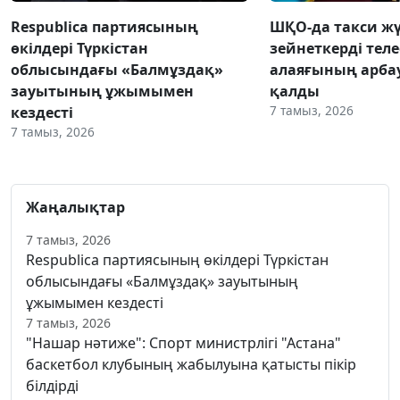
Respublica партиясының
ШҚО-да такси жү
өкілдері Түркістан
зейнеткерді тел
облысындағы «Балмұздақ»
алаяғының арба
зауытының ұжымымен
қалды
7 тамыз, 2026
кездесті
7 тамыз, 2026
Жаңалықтар
7 тамыз, 2026
Respublica партиясының өкілдері Түркістан
облысындағы «Балмұздақ» зауытының
ұжымымен кездесті
7 тамыз, 2026
"Нашар нәтиже": Спорт министрлігі "Астана"
баскетбол клубының жабылуына қатысты пікір
білдірді