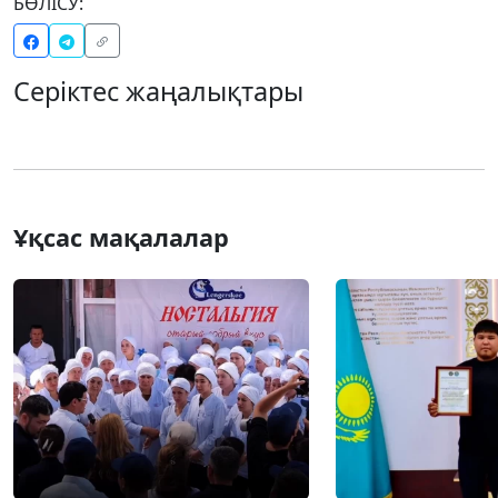
БӨЛІСУ:
Серіктес жаңалықтары
Ұқсас мақалалар