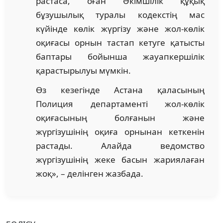
растаса, оған Әкімшілік құқық
бұзушылық туралы кодекстің мас
күйінде көлік жүргізу және жол-көлік
оқиғасы орнын тастап кетуге қатысты
баптары бойынша жауапкершілік
қарастырылуы мүмкін.
Өз кезегінде Астана қаласының
Полиция департаменті жол-көлік
оқиғасының болғанын және
жүргізушінің оқиға орнынан кеткенін
растады. Алайда ведомство
жүргізушінің жеке басын жариялаған
жоқ», – делінген жазбада.