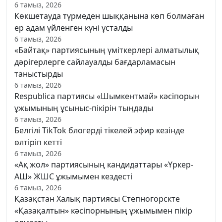
6 тамыз, 2026
Көкшетауда түрмеден шыққанына көп болмаған
ер адам үйленген күні ұсталды
6 тамыз, 2026
«Байтақ» партиясының үміткерлері алматылық
дәрігерлерге сайлауалды бағдарламасын
таныстырды
6 тамыз, 2026
Respublica партиясы «Шымкентмай» кәсіпорын
ұжымының ұсыныс-пікірін тыңдады
6 тамыз, 2026
Белгілі TikTok блогерді тікелей эфир кезінде
өлтіріп кетті
6 тамыз, 2026
«Ақ жол» партиясының кандидаттары «Үркер-
АШ» ЖШС ұжымымен кездесті
6 тамыз, 2026
Қазақстан Халық партиясы Степногорскте
«Қазақалтын» кәсіпорнының ұжымымен пікір