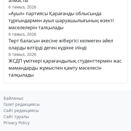
алмасты
6 тамыз, 2026
«Ауыл» партиясы Қарағанды облысында
тұрғындармен ауыл шаруашылығының өзекті
мәселелерін талқылады
6 тамыз, 2026
Төрт баласын әкесіне жібергісі келмеген әйел
оларды өлтірді деген күдікке ілінді
6 тамыз, 2026
ЖСДП үміткері қарағандылық студенттермен жас
мамандарды жұмыспен қамту мәселесін
талқылады
Байланыс
Газет редакциясы
Сайт редакциясы
Сайт туралы
Privacy Policy