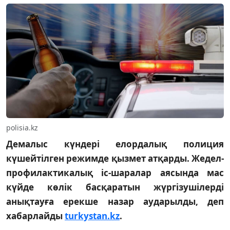
polisia.kz
Демалыс күндері елордалық полиция
күшейтілген режимде қызмет атқарды. Жедел-
профилактикалық іс-шаралар аясында мас
күйде көлік басқаратын жүргізушілерді
анықтауға ерекше назар аударылды, деп
хабарлайды
turkystan.kz
.