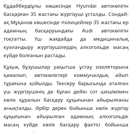
Құдайбердіұлы көшесінде Hyundai автокөлігін
басқарған 35 жастағы жүргізуші ұсталды. Сондай-
ақ Мұқанов көшесінде полицейлер 35 жастағы ер
адамның басқаруындағы Audi автокөлігін
тоқтатты. Үш жағдайда да медициналық
куәландыру жүргізушілердің алкогольдік масаң
күйде болғанын растады.
Құқық бұзушылар уақытша ұстау изоляторына
қамалып, автокөліктері коммуналдық айып
тұрағына қойылды. Тексеру барысында аталған
үш жүргізушінің де бұған дейін сот шешімімен
көлік құралын басқару құқығынан айырылғаны
анықталды. Әрбір дерек бойынша көлік жүргізу
құқығынан айырылған адамның алкогольдік
масаң күйде көлік басқару фактісі бойынша