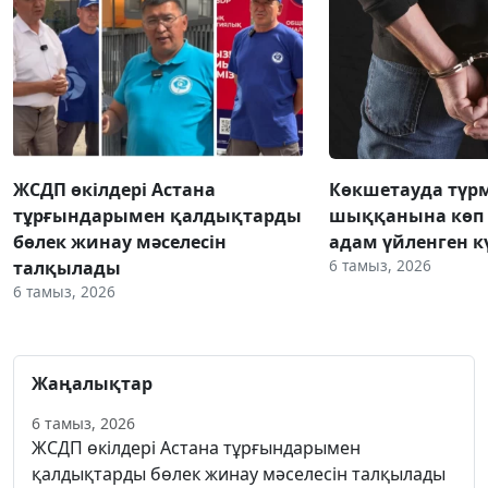
ЖСДП өкілдері Астана
Көкшетауда түр
тұрғындарымен қалдықтарды
шыққанына көп 
бөлек жинау мәселесін
адам үйленген к
6 тамыз, 2026
талқылады
6 тамыз, 2026
Жаңалықтар
6 тамыз, 2026
ЖСДП өкілдері Астана тұрғындарымен
қалдықтарды бөлек жинау мәселесін талқылады