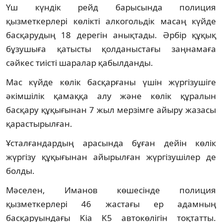
Үш күндік рейд барысында полиция
қызметкерлері көлікті алкогольдік масаң күйде
басқарудың 18 дерегін анықтады. Әрбір құқық
бұзушыға қатысты қолданыстағы заңнамаға
сәйкес тиісті шаралар қабылданды.
Мас күйде көлік басқарғаны үшін жүргізушіге
әкімшілік қамаққа алу және көлік құралын
басқару құқығынан 7 жыл мерзімге айыру жазасы
қарастырылған.
Ұсталғандардың арасында бұған дейін көлік
жүргізу құқығынан айырылған жүргізушілер де
болды.
Мәселен, Иманов көшесінде полиция
қызметкерлері 46 жастағы ер адамның
басқаруындағы Kia K5 автокөлігін тоқтатты.