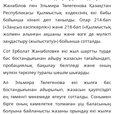
Жанәбілов пен Эльмира Төлегенова Қазақстан
Республикасы Қылмыстық кодексінің екі бабы
бойынша кінәлі деп танылды. Олар 214-бап
(«Заңсыз кәсіпкерлік») және 218-бап («Қылмыстық
жолмен алынған ақшаны және өзге де мүлікті
заңдастыру (жылыстату)») бойынша сотталды.
Сот Ерболат Жанәбіловке екі жыл шартты түрде
бас бостандығынан айыру жазасын тағайындап,
пробациялық бақылау белгіледі және оның
мүлкін тәркілеу туралы шешім шығарды.
Ал Эльмира Төлегенова екі жылға бас
бостандығынан айырылып, жазасын қауіпсіздігі
ең төменгі мекемеде өтеуге сотталды. Сонымен
бірге оның кәмелетке толмаған үш баласының
болуына байланысты жазаны орындау екі жылға