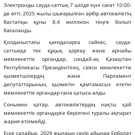
Электронды сауда-саттық 7 шілде күні сағат 10:00-
де өтті. 2025 жылы шығарылған әрбір автокөліктің
бастапқы құны 8,4 миллион теңге болып
бағаланды.
Қолданыстағы қағидаларға сәйкес, сауда-
саттыққа тек құқық қорғау және арнайы
мемлекеттік органдар, сондай-ақ Қазақстан
Республикасы Президентінің, саяси мемлекеттік
қызметшілердің және Парламент
депутаттарының қызметін қамтамасыз ететін
мемлекеттік органдар ғана қатыса алды.
Сонымен қатар, автокөліктердің нақты қай
мемлекеттік органдарға берілгені туралы ақпарат
жария етілмейді.
Еске салайық, 2026 жылдың сәуір айында Ерболат