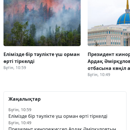
Елімізде бір тәулікте үш орман
Президент кино
өрті тіркелді
Ардақ Әмірқұло
Бүгін, 10:59
отбасына көңіл 
Бүгін, 10:49
Жаңалықтар
Бүгін, 10:59
Елімізде бір тәулікте үш орман өрті тіркелді
Бүгін, 10:49
Президент кинорежиссер Ардақ Әмірқұловтың