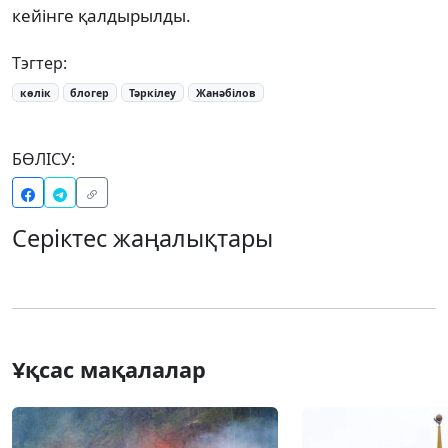
кейінге қалдырылды.
Тэгтер:
көлік
блогер
Тәркілеу
Жанәбілов
БӨЛІСУ:
Серіктес жаңалықтары
Ұқсас мақалалар