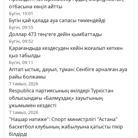
отбасына көңіл айтты
Бүгін, 10:01
Бүгін қай қалада ауа сапасы төмендейді
Бүгін, 09:55
Доллар 473 теңгеге дейін қымбаттады
Бүгін, 09:52
Қарағандыда кездесуден кейін жоғалып кеткен
қыз табылды
Бүгін, 09:11
Аптап ыстық, дауыл, тұман: Сенбіге арналған ауа
райы болжамы
7 тамыз, 2026
Respublica партиясының өкілдері Түркістан
облысындағы «Балмұздақ» зауытының
ұжымымен кездесті
7 тамыз, 2026
"Нашар нәтиже": Спорт министрлігі "Астана"
баскетбол клубының жабылуына қатысты пікір
білдірді