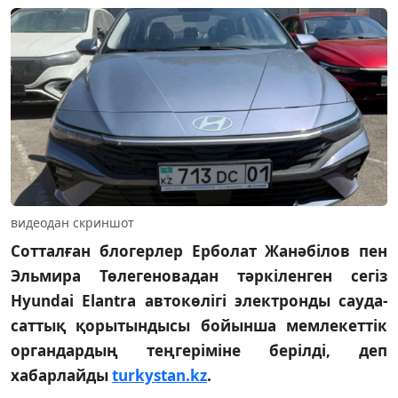
видеодан скриншот
Сотталған блогерлер Ерболат Жанәбілов пен
Эльмира Төлегеновадан тәркіленген сегіз
Hyundai Elantra автокөлігі электронды сауда-
саттық қорытындысы бойынша мемлекеттік
органдардың теңгеріміне берілді, деп
хабарлайды
turkystan.kz
.