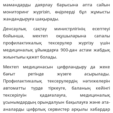
мамандарды даярлау барысына апта сайын
мониторинг жүргізіп, өңірлерді бұл жұмысты
жандандыруға шақырады.
Денсаулық сақтау министрлігінің есептеуі
бойынша, мектеп оқушыларына сапалы
профилактикалық тексерулер жүргізу үшін
медициналық ұйымдарға 900-дан астам жабдық
жиынтығы қажет болады.
Мектеп медицинасын цифрландыру да жеке
бағыт ретінде жүзеге асырылады.
Профилактикалық тексерулердің нәтижелерін
автоматты түрде тіркеуге, баланың кейінгі
тексерілуін қадағалауға, медициналық
ұсынымдардың орындалуын бақылауға және ата-
аналарды цифрлық сервистер арқылы хабардар