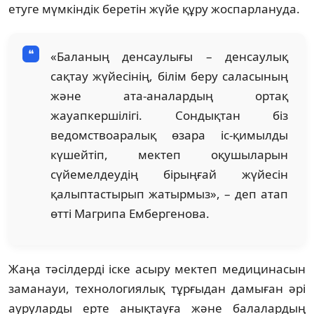
етуге мүмкіндік беретін жүйе құру жоспарлануда.
«Баланың денсаулығы – денсаулық
сақтау жүйесінің, білім беру саласының
және ата-аналардың ортақ
жауапкершілігі. Сондықтан біз
ведомствоаралық өзара іс-қимылды
күшейтіп, мектеп оқушыларын
сүйемелдеудің бірыңғай жүйесін
қалыптастырып жатырмыз», – деп атап
өтті Магрипа Ембергенова.
Жаңа тәсілдерді іске асыру мектеп медицинасын
заманауи, технологиялық тұрғыдан дамыған әрі
ауруларды ерте анықтауға және балалардың