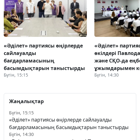
«Әділет» партиясы өңірлерде
«Әділет» парти
сайлауалды
өкілдері Павлод
бағдарламасының
және СҚО-да еңб
басымдықтарын таныстырды
ұжымдарымен ке
Бүгін, 15:15
Бүгін, 14:30
Жаңалықтар
Бүгін, 15:15
«Әділет» партиясы өңірлерде сайлауалды
бағдарламасының басымдықтарын таныстырды
Бүгін, 14:30