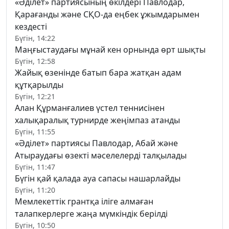
«Әділет» партиясының өкілдері Павлодар,
Қарағанды және СҚО-да еңбек ұжымдарымен
кездесті
Бүгін, 14:22
Маңғыстаудағы мұнай кен орнында өрт шықты
Бүгін, 12:58
Жайық өзенінде батып бара жатқан адам
құтқарылды
Бүгін, 12:21
Алан Құрманғалиев үстел теннисінен
халықаралық турнирде жеңімпаз атанды
Бүгін, 11:55
«Әділет» партиясы Павлодар, Абай және
Атыраудағы өзекті мәселелерді талқылады
Бүгін, 11:47
Бүгін қай қалада ауа сапасы нашарлайды
Бүгін, 11:20
Мемлекеттік грантқа іліге алмаған
талапкерлерге жаңа мүмкіндік берілді
Бүгін, 10:50