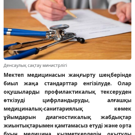
Денсаулық сақтау министрлігі
Мектеп медицинасын жаңғырту шеңберінде
биыл жаңа стандарттар енгізілуде. Олар
оқушыларды профилактикалық тексеруден
өткізуді цифрландыруды, алғашқы
медициналық-санитариялық көмек
ұйымдарын диагностикалық жабдықтар
жиынтықтарымен қамтамасыз етуді және орта
буын медицина қызметкерлерін оқытуды