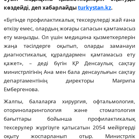
көздейді, деп хабарлайды
turkystan.kz
.
«Бүгінде профилактикалық тексерулерді жай ғана
өткізу емес, олардың жоғары сапасын қамтамасыз
ету маңызды. Ол үшін медицина қызметкерлерін
жаңа тәсілдерге оқытып, оларды заманауи
диагностикалық құралдармен қамтамасыз ету
қажет», – деді бүгін ҚР Денсаулық сақтау
министрлігінің Ана мен бала денсаулығын сақтау
департаментінің директоры Мағрипа
Ембергенова.
Жалпы, балаларға хирургия, офтальмология,
оториноларингология және стоматология
бағыттары бойынша профилактикалық
тексерулер жүргізуге қатысатын 2054 мейіргерді
оқыту жоспарланып отыр. Министрлік