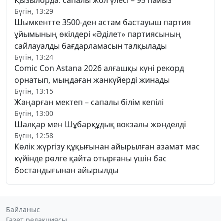
Бүгін, 13:29
Шымкентте 3500-ден астам бастауыш партия
ұйымының өкілдері «Әділет» партиясының
сайлауалды бағдарламасын талқылады
Бүгін, 13:24
Comic Con Astana 2026 алғашқы күні рекорд
орнатып, мыңдаған жанкүйерді жинады
Бүгін, 13:15
Жаңарған мектеп – сапалы білім кепілі
Бүгін, 13:00
Шалқар мен Шұбарқұдық вокзалы жөнделді
Бүгін, 12:58
Көлік жүргізу құқығынан айырылған азамат мас
күйінде рөлге қайта отырғаны үшін бас
бостандығынан айырылды
Байланыс
Газет редакциясы