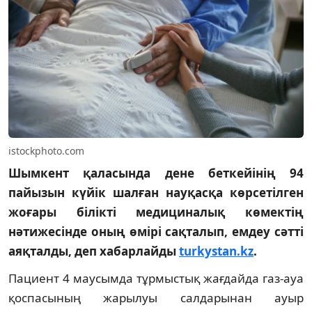
istockphoto.com
Шымкент қаласында дене беткейінің 94
пайызын күйік шалған науқасқа көрсетілген
жоғары білікті медициналық көмектің
нәтижесінде оның өмірі сақталып, емдеу сәтті
аяқталды, деп хабарлайды
turkystan.kz
.
Пациент 4 маусымда тұрмыстық жағдайда газ-ауа
қоспасының жарылуы салдарынан ауыр