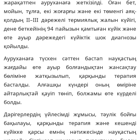
жарақатпен ауруханаға жеткізілді. Оған бет,
мойын, тұлға, екі жоғарғы және екі төменгі аяқ-
қолдың ІІ–ІІІ дәрежелі термиялық жалын күйігі,
дене беткейінің 94 пайызын қамтыған күйік және
өте ауыр дәрежедегі күйіктік шок диагнозы
қойылды.
Ауруханаға түскен сәттен бастап науқастың
жағдайы өте ауыр болғандықтан жансақтау
бөліміне жатқызылып, қарқынды терапия
басталды. Алғашқы күндері оның өміріне
айтарлықтай қауіп төніп, болжамы өте күрделі
болды.
Дәрігерлердің үйлесімді жұмысы, тәулік бойғы
бақылауы, қарқынды терапия және кешенді
күйікке қарсы емнің нәтижесінде науқастың