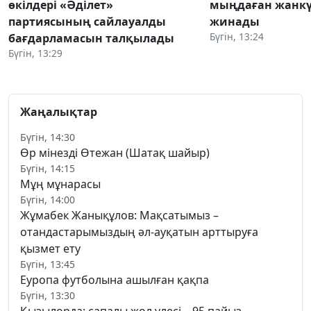
өкілдері «Әділет»
мыңдаған жанкү
партиясының сайлауалды
жинады
Бүгін, 13:24
бағдарламасын талқылады
Бүгін, 13:29
Жаңалықтар
Бүгін, 14:30
Өр мінезді Өтежан (Шатақ шайыр)
Бүгін, 14:15
Мұң мұнарасы
Бүгін, 14:00
Жұмабек Жанықұлов: Мақсатымыз –
отандастарымыздың әл-ауқатын арттыруға
қызмет ету
Бүгін, 13:45
Еуропа футболына ашылған қақпа
Бүгін, 13:30
Қызылорда: сапалы жол үлесі – 95 пайыз