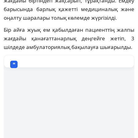
жағдайы біртіндеп жақсарып, тұрақтанды. Емдеу
барысында барлық қажетті медициналық және
оңалту шаралары толық көлемде жүргізілді.
Бір айға жуық ем қабылдаған пациенттің жалпы
жағдайы қанағаттанарлық деңгейге жетіп, 3
шілдеде амбулаториялық бақылауға шығарылды.