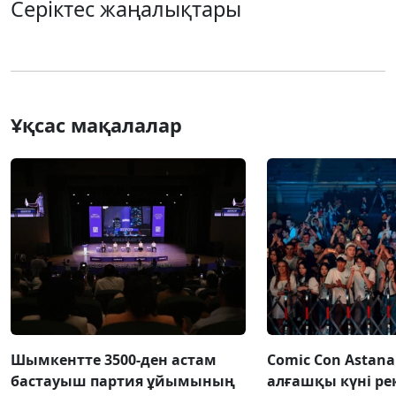
Серіктес жаңалықтары
Ұқсас мақалалар
Шымкентте 3500-ден астам
Comic Con Astana
бастауыш партия ұйымының
алғашқы күні ре