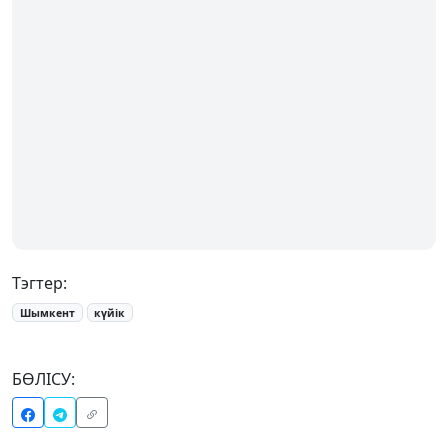
Тэгтер:
Шымкент
күйік
БӨЛІСУ: