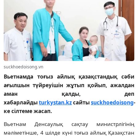
suckhoedoisong.vn
Вьетнамда тоғыз айлық қазақстандық сәби
ағылшын түйреуішін жұтып қойып, ажалдан
аман қалды, деп
хабарлайды
turkystan.kz
сайты
suckhoedoisong
-
ке сілтеме жасап.
Вьетнам Денсаулық сақтау министрлігінің
мәліметінше, 4 шілде күні тоғыз айлық Қазақстан