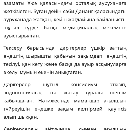
азаматы Хюэ қаласындағы орталық ауруханаға
жеткізілген. Бұған дейін сәби Дананг қаласындағы
ауруханада жатқан, кейін жағдайына байланысты
шұғыл түрде басқа медициналық мекемеге
ауыстырылған.
Тексеру барысында дәрігерлер үшкір заттың
өңештің шырышты қабығын зақымдап, өңештің
тесілуі, қан кету және басқа да ауыр асқынуларға
әкелуі мүмкін екенін анықтаған.
Дәрігерлер шұғыл консилиум өткізіп,
эндоскопиялық ота жасау туралы шешім
қабылдаған. Нәтижесінде мамандар ағылшын
түйреуішін өңешке зақым келтірмей, қауіпсіз
алып шыққан.
Дәрігерлердің айтуынша, сынған ағылшын