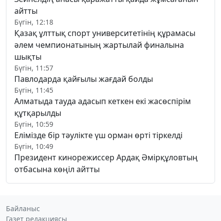
айтты
Бүгін, 12:18
Қазақ ұлттық спорт университетінің құрамасы
әлем чемпионатының жартылай финалына
шықты
Бүгін, 11:57
Павлодарда қайғылы жағдай болды
Бүгін, 11:45
Алматыда тауда адасып кеткен екі жасөспірім
құтқарылды
Бүгін, 10:59
Елімізде бір тәулікте үш орман өрті тіркелді
Бүгін, 10:49
Президент кинорежиссер Ардақ Әмірқұловтың
отбасына көңіл айтты
Байланыс
Газет редакциясы