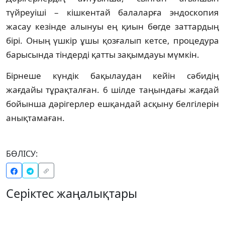
түйреуіші – кішкентай балаларға эндоскопия
жасау кезінде алынуы ең қиын бөгде заттардың
бірі. Оның үшкір ұшы қозғалып кетсе, процедура
барысында тіндерді қатты зақымдауы мүмкін.
Бірнеше күндік бақылаудан кейін сәбидің
жағдайы тұрақталған. 6 шілде таңындағы жағдай
бойынша дәрігерлер ешқандай асқыну белгілерін
анықтамаған.
БӨЛІСУ:
Серіктес жаңалықтары