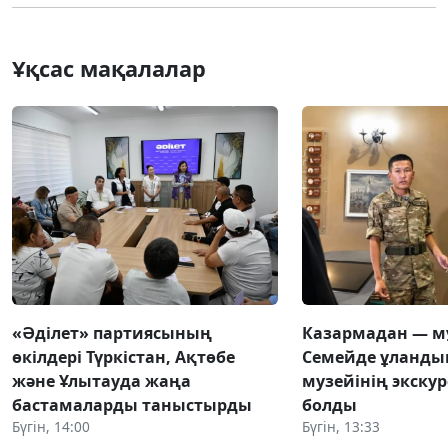
Ұқсас мақалалар
«Әділет» партиясының
Казармадан — м
өкілдері Түркістан, Ақтөбе
Семейде ұландық
және Ұлытауда жаңа
музейінің экску
бастамаларды таныстырды
болды
Бүгін, 14:00
Бүгін, 13:33