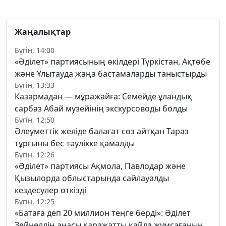
Жаңалықтар
Бүгін, 14:00
«Әділет» партиясының өкілдері Түркістан, Ақтөбе
және Ұлытауда жаңа бастамаларды таныстырды
Бүгін, 13:33
Казармадан — мұражайға: Семейде ұландық
сарбаз Абай музейінің экскурсоводы болды
Бүгін, 12:50
Әлеуметтік желіде балағат сөз айтқан Тараз
тұрғыны бес тәулікке қамалды
Бүгін, 12:26
«Әділет» партиясы Ақмола, Павлодар және
Қызылорда облыстарында сайлауалды
кездесулер өткізді
Бүгін, 12:25
«Батаға деп 20 миллион теңге берді»: Әділет
Зейнелдің анасы қаражатты қайда жұмсағанын