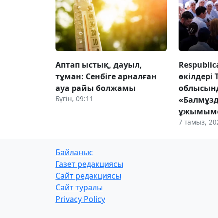
Аптап ыстық, дауыл,
Respubli
тұман: Сенбіге арналған
өкілдері 
ауа райы болжамы
облысын
Бүгін, 09:11
«Балмұз
ұжымыме
7 тамыз, 20
Байланыс
Газет редакциясы
Сайт редакциясы
Сайт туралы
Privacy Policy