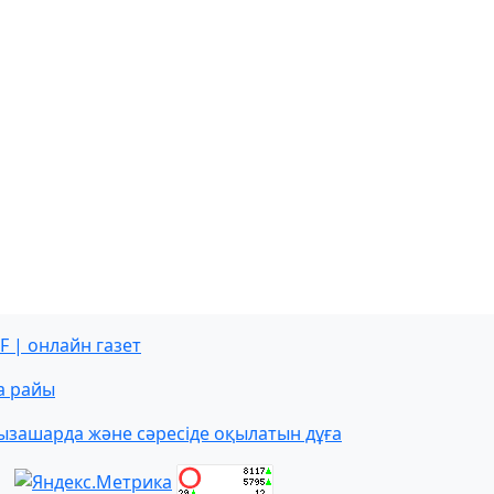
F | онлайн газет
а райы
ызашарда және сәресіде оқылатын дұға