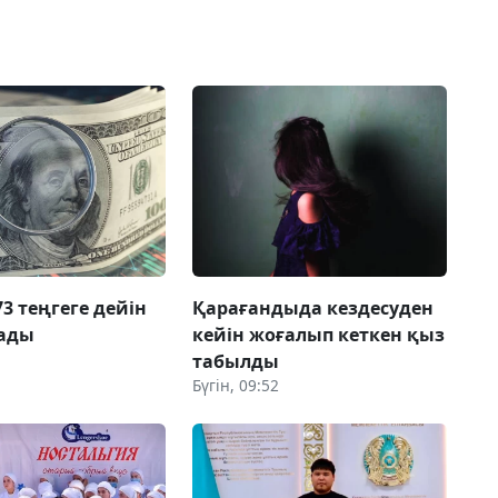
3 теңгеге дейін
Қарағандыда кездесуден
ады
кейін жоғалып кеткен қыз
табылды
Бүгін, 09:52