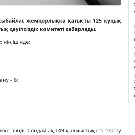
сыбайлас жемқорлыққа қатысты 125 құқық
ық қауіпсіздік комитеті хабарлады.
інің ішінде:
ану – 8;
ке ілінді. Сондай-ақ 149 қылмыстық істі тергеу