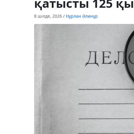
қатысты 125 қы
8 шілде, 2026
/
Нұрлан Әлинұр