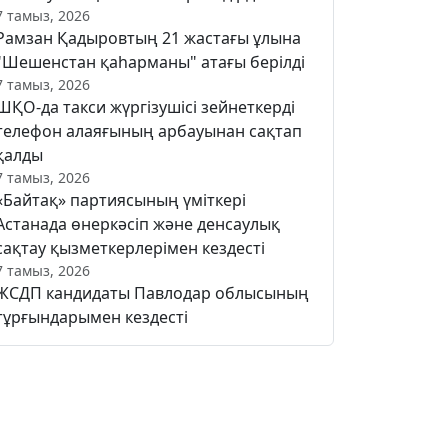
7 тамыз, 2026
Рамзан Қадыровтың 21 жастағы ұлына
"Шешенстан қаһарманы" атағы берілді
7 тамыз, 2026
ШҚО-да такси жүргізушісі зейнеткерді
телефон алаяғының арбауынан сақтап
қалды
7 тамыз, 2026
«Байтақ» партиясының үміткері
Астанада өнеркәсіп және денсаулық
сақтау қызметкерлерімен кездесті
7 тамыз, 2026
ЖСДП кандидаты Павлодар облысының
тұрғындарымен кездесті