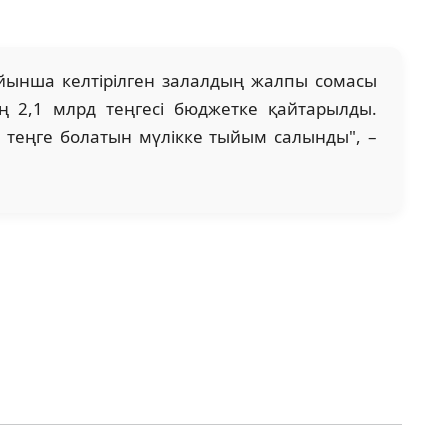
ойынша келтірілген залалдың жалпы сомасы
ң 2,1 млрд теңгесі бюджетке қайтарылды.
 теңге болатын мүлікке тыйым салынды", –