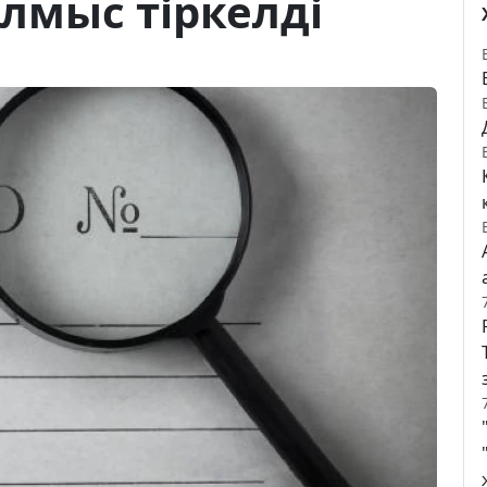
лмыс тіркелді