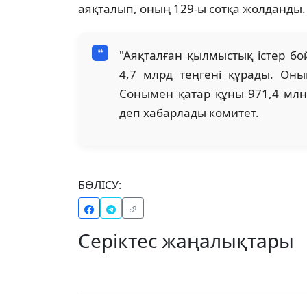
аяқталып, оның 129-ы сотқа жолданды.
"Аяқталған қылмыстық істер б
4,7 млрд теңгені құрады. Оны
Сонымен қатар құны 971,4 млн
деп хабарлады комитет.
БӨЛІСУ:
Серіктес жаңалықтары