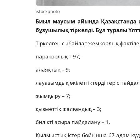
istockphoto
Биыл маусым айында Қазақстанда 
бұзушылық тіркелді. Бұл туралы Ұлтт
Тіркелген сыбайлас жемқорлық фактілер
парақорлық – 97;
алаяқтық – 9;
лауазымдық өкілеттіктерді теріс пайдал
жымқыру – 7;
қызметтік жалғандық – 3;
билікті асыра пайдалану – 1.
Қылмыстық істер бойынша 67 адам күдік