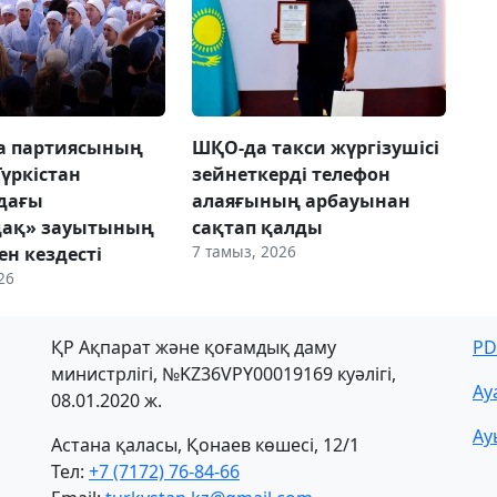
ca партиясының
ШҚО-да такси жүргізушісі
Түркістан
зейнеткерді телефон
дағы
алаяғының арбауынан
дақ» зауытының
сақтап қалды
7 тамыз, 2026
н кездесті
26
ҚР Ақпарат және қоғамдық даму
PD
министрлігі, №KZ36VPY00019169 куәлігі,
Ау
08.01.2020 ж.
Ау
Астана қаласы, Қонаев көшесі, 12/1
Тел:
+7 (7172) 76-84-66