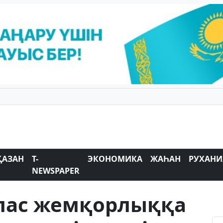
ҚАЗАН
T-
ЭКОНОМИКА
ЖАҺАН
РУХАНИ
NEWSPAPER
йлас жемқорлыққа