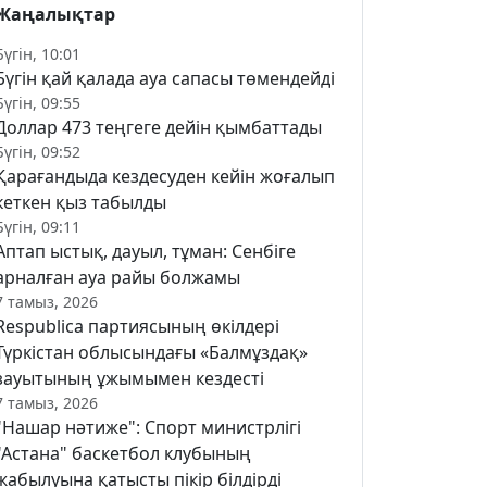
Жаңалықтар
Бүгін, 10:01
Бүгін қай қалада ауа сапасы төмендейді
Бүгін, 09:55
Доллар 473 теңгеге дейін қымбаттады
Бүгін, 09:52
Қарағандыда кездесуден кейін жоғалып
кеткен қыз табылды
Бүгін, 09:11
Аптап ыстық, дауыл, тұман: Сенбіге
арналған ауа райы болжамы
7 тамыз, 2026
Respublica партиясының өкілдері
Түркістан облысындағы «Балмұздақ»
зауытының ұжымымен кездесті
7 тамыз, 2026
"Нашар нәтиже": Спорт министрлігі
"Астана" баскетбол клубының
жабылуына қатысты пікір білдірді