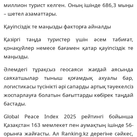
миллион турист келген. Оның ішінде 686,3 мыңы
– шетел азаматтары.
Қауіпсіздік те маңызды факторға айналды
Қазіргі таңда туристер үшін әсем табиғат,
қонақүйлер немесе бағамен қатар қауіпсіздік те
маңызды.
Әлемдегі тұрақсыз геосаяси жағдай аясында
саяхатшылар тыныш қоғамдық ахуалы бар,
логистикасы түсінікті әрі сапарды артық тәуекелсіз
жоспарлауға болатын бағыттарды көбірек таңдай
бастады.
Global Peace Index 2025 рейтингі бойынша
Қазақстан 163 мемлекет пен аумақтың ішінде 56-
орынға жайғасты. Ал Ranking.kz дерегіне сәйкес,