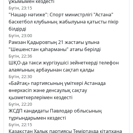
ұжымымен кездесті
Бүгін, 23:15
"Нашар нәтиже": Спорт министрлігі "Астана"
баскетбол клубының жабылуына қатысты пікір
білдірді
Бүгін, 23:00
Рамзан Қадыровтың 21 жастағы ұлына
"Шешенстан қаһарманы" атағы берілді
Бүгін, 22:36
ШҚО-да такси жүргізушісі зейнеткерді телефон
алаяғының арбауынан сақтап қалды
Бүгін, 22:30
«Байтақ» партиясының үміткері Астанада
өнеркәсіп және денсаулық сақтау
қызметкерлерімен кездесті
Бүгін, 22:20
ЖСДП кандидаты Павлодар облысының
тұрғындарымен кездесті
Бүгін, 22:15
Қазақстан Халық партиясы Теміртауда кітапхана