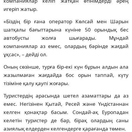
компаниялар келіп жатқан өтінімдерді әрең
игеріп жатыр.
«Біздің бір ғана оператор Көлсай мен Шарын
шатқалы бағыттарына күніне 50 орындық бес
автобусты жолға шығарады. Мұндай
компаниялар аз емес, олардың бәрінде жағдай
ұқсас», – дейді ол.
Оның сөзінше, турға бір-екі күн бұрын алдын ала
жазылмаған жағдайда бос орын таппай, күту
тізіміне қалу қаупі жоғары.
Туристердің арасында шетел азаматтары да аз
емес. Негізінен Қытай, Ресей және Үндістаннан
келген қонақтар басым. Сондай-ақ Еуропадан
келетін туристер де бар, бірақ олардың саны
азиялық елдерден келгендерге қарағанда төмен.