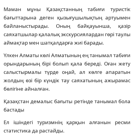
Маман мұны Қазақстанның табиғи туристік
бағыттарына деген қызығушылықтың артуымен
байланыстырады. Оның байқауынша, қазір
саяхатшылар қалалық экскурсиялардан гөрі таулы
аймақтар мен шатқалдарға жиі барады.
Үлкен Алматы көлі Алматының ең танымал табиғи
орындарының бірі болып қала береді. Оған жету
салыстырмалы түрде оңай, ал көлге апаратын
жолдың өзі бір күндік тау саяхатының ажырамас
бөлігіне айналған.
Қазақстан демалыс бағыты ретінде танымал бола
бастады
Ел ішіндегі туризмнің қарқын алғанын ресми
статистика да растайды.