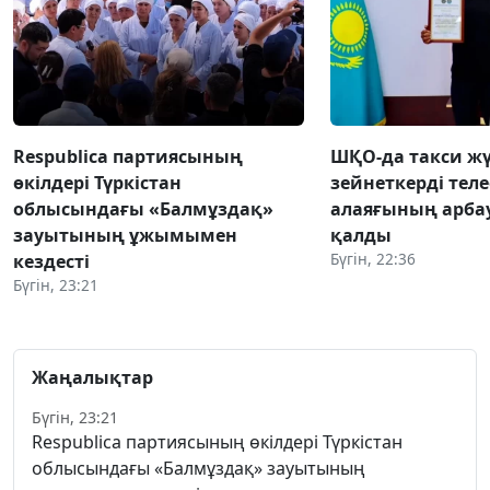
Respublica партиясының
ШҚО-да такси жү
өкілдері Түркістан
зейнеткерді тел
облысындағы «Балмұздақ»
алаяғының арба
зауытының ұжымымен
қалды
Бүгін, 22:36
кездесті
Бүгін, 23:21
Жаңалықтар
Бүгін, 23:21
Respublica партиясының өкілдері Түркістан
облысындағы «Балмұздақ» зауытының