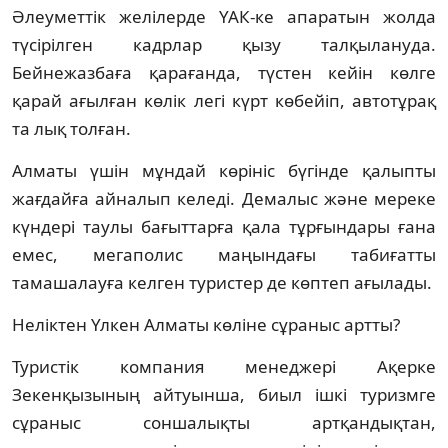
Әлеуметтік желілерде ҮАК-ке апаратын жолда
түсірілген кадрлар қызу талқылануда.
Бейнежазбаға қарағанда, түстен кейін көлге
қарай ағылған көлік легі күрт көбейіп, автотұрақ
та лық толған.
Алматы үшін мұндай көрініс бүгінде қалыпты
жағдайға айналып келеді. Демалыс және мереке
күндері таулы бағыттарға қала тұрғындары ғана
емес, мегаполис маңындағы табиғатты
тамашалауға келген туристер де көптеп ағылады.
Неліктен Үлкен Алматы көліне сұраныс артты?
Туристік компания менеджері Ақерке
Зекенқызының айтуынша, биыл ішкі туризмге
сұраныс соншалықты артқандықтан,