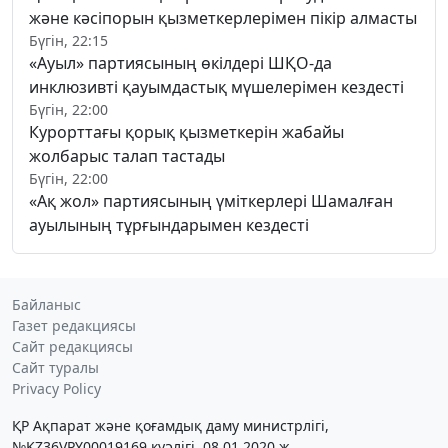
және кәсіпорын қызметкерлерімен пікір алмасты
Бүгін, 22:15
«Ауыл» партиясының өкілдері ШҚО-да
инклюзивті қауымдастық мүшелерімен кездесті
Бүгін, 22:00
Курорттағы қорық қызметкерін жабайы
жолбарыс талап тастады
Бүгін, 22:00
«Ақ жол» партиясының үміткерлері Шамалған
ауылының тұрғындарымен кездесті
Байланыс
Газет редакциясы
Сайт редакциясы
Сайт туралы
Privacy Policy
ҚР Ақпарат және қоғамдық даму министрлігі,
№KZ36VPY00019169 куәлігі, 08.01.2020 ж.