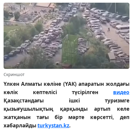
Скриншот
Үлкен Алматы көліне (ҮАК) апаратын жолдағы
көлік кептелісі түсірілген
видео
Қазақстандағы ішкі туризмге
қызығушылықтың қарқынды артып келе
жатқанын тағы бір мәрте көрсетті, деп
хабарлайды
turkystan.kz
.