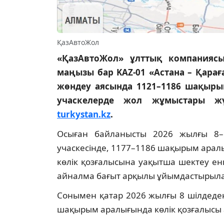
ҚазАвтоЖол
«ҚазАвтоЖол» ұлттық компанияс
маңызы бар KAZ-01 «Астана – Қара
жөндеу аясында 1121–1186 шақыр
учаскелерде жол жұмыстары жүр
turkystan.kz
.
Осыған байланысты 2026 жылғы 8–
учаскесінде, 1177–1186 шақырым аралығ
көлік қозғалысына уақытша шектеу енг
айналма бағыт арқылы ұйымдастырыл
Сонымен қатар 2026 жылғы 8 шілдеден
шақырым аралығында көлік қозғалысы