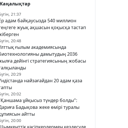
Жаңалықтар
Бүгін, 21:37
Ер адам байқаусызда 540 миллион
теңгеге жуық ақшасын қоқысқа тастап
жіберген
Бүгін, 20:48
Ұлттық ғылым академиясында
биотехнологияны дамытудың 2036
жылға дейінгі стратегиясының жобасы
талқыланды
Бүгін, 20:29
Үндістанда найзағайдан 20 адам қаза
тапты
Бүгін, 20:02
"Қаншама ұйқысыз түндер болды":
Дариға Бадықова жеке өмірі туралы
құпиясын айтты
Бүгін, 20:00
Шымкенттік кәсіпкерлермен кездесуде