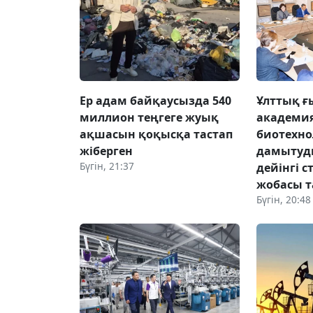
Ер адам байқаусызда 540
Ұлттық 
миллион теңгеге жуық
академи
ақшасын қоқысқа тастап
биотехн
жіберген
дамытуд
Бүгін, 21:37
дейінгі 
жобасы 
Бүгін, 20:48