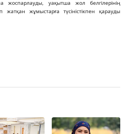
а жоспарлауды, уақытша жол белгілерінің
п жатқан жұмыстарға түсіністікпен қарауды