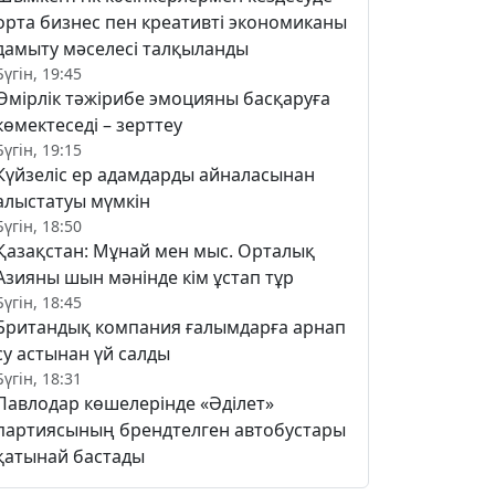
орта бизнес пен креативті экономиканы
дамыту мәселесі талқыланды
Бүгін, 19:45
Өмірлік тәжірибе эмоцияны басқаруға
көмектеседі – зерттеу
Бүгін, 19:15
Күйзеліс ер адамдарды айналасынан
алыстатуы мүмкін
Бүгін, 18:50
Қазақстан: Мұнай мен мыс. Орталық
Азияны шын мәнінде кім ұстап тұр
Бүгін, 18:45
Британдық компания ғалымдарға арнап
су астынан үй салды
Бүгін, 18:31
Павлодар көшелерінде «Әділет»
партиясының брендтелген автобустары
қатынай бастады