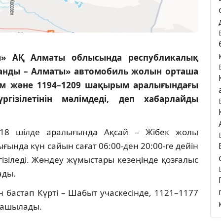
ы» АҚ Алматы облысында республикалық
ғанды – Алматы» автомобиль жолын орташа
ым және 1194–1209 шақырым аралығындағы
гізілетінін мәлімдеді, деп хабарлайды
18 шілде аралығында Ақсай – Жібек жолы
ында күн сайын сағат 06:00-ден 20:00-ге дейін
ізіледі. Жөндеу жұмыстары кезеңінде қозғалыс
ады.
 бастап Күрті – Шабыт учаскесінде, 1121–1177
 ашылады.