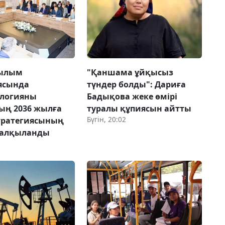
ғылым
"Қаншама ұйқысыз
ясында
түндер болды": Дариға
ологияны
Бадықова жеке өмірі
ың 2036 жылға
туралы құпиясын айтты
Бүгін, 20:02
стратегиясының
талқыланды