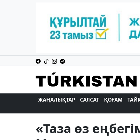
ЖАҢАЛЫҚТАР
САЯСАТ
ҚОҒАМ
ТАЙ
«Таза өз еңбег