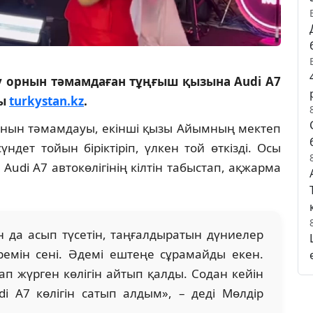
 орнын тәмамдаған тұңғыш қызына Audi A7
ды
turkystan.kz
.
орнын тәмамдауы, екінші қызы Айымның мектеп
ндет тойын біріктіріп, үлкен той өткізді. Осы
udi A7 автокөлігінің кілтін табыстап, ақжарма
ан да асып түсетін, таңғалдыратын дүниелер
ремін сені. Әдемі ештеңе сұрамайды екен.
ап жүрген көлігін айтып қалды. Содан кейін
i A7 көлігін сатып алдым», – деді Мөлдір