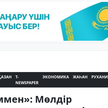
ҚАЗАН
T-
ЭКОНОМИКА
ЖАҺАН
РУХАНИ
NEWSPAPER
іммен»: Мөлдір