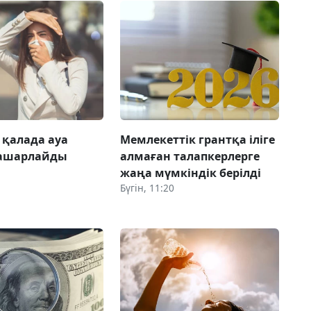
 қалада ауа
Мемлекеттік грантқа іліге
нашарлайды
алмаған талапкерлерге
жаңа мүмкіндік берілді
Бүгін, 11:20