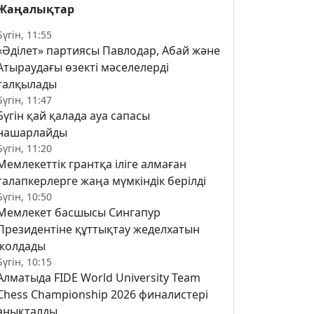
Жаңалықтар
Бүгін, 11:55
«Әділет» партиясы Павлодар, Абай және
Атыраудағы өзекті мәселелерді
талқылады
Бүгін, 11:47
Бүгін қай қалада ауа сапасы
нашарлайды
Бүгін, 11:20
Мемлекеттік грантқа іліге алмаған
талапкерлерге жаңа мүмкіндік берілді
Бүгін, 10:50
Мемлекет басшысы Сингапур
Президентіне құттықтау жеделхатын
жолдады
Бүгін, 10:15
Алматыда FIDE World University Team
Chess Championship 2026 финалистері
анықталды