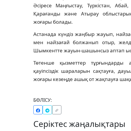
Әсіресе Маңғыстау, Түркістан, Абай
Қарағанды және Атырау облыстарын
жоғары болады.
Астанада күндіз жаңбыр жауып, найза
мен найзағай болжанып отыр, желдің
Шымкентте жауын-шашынсыз аптап ыс
Төтенше қызметтер тұрғындарды 
қауіпсіздік шараларын сақтауға, дау
жоғары кезеңде ашық от жақпауға шақ
БӨЛІСУ:
Серіктес жаңалықтары