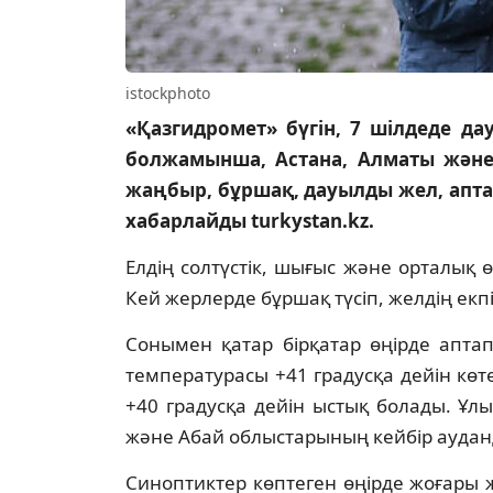
istockphoto
«Қазгидромет» бүгін, 7 шілдеде д
болжамынша, Астана, Алматы және 
жаңбыр, бұршақ, дауылды жел, аптап
хабарлайды turkystan.kz.
Елдің солтүстік, шығыс және орталық
Кей жерлерде бұршақ түсіп, желдің екпі
Сонымен қатар бірқатар өңірде апта
температурасы +41 градусқа дейін көт
+40 градусқа дейін ыстық болады. Ұлы
және Абай облыстарының кейбір ауданд
Синоптиктер көптеген өңірде жоғары ж