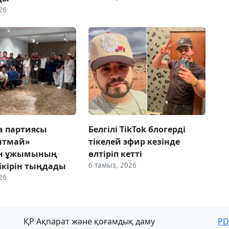
26
ca партиясы
Белгілі TikTok блогерді
нтмай»
тікелей эфир кезінде
ын ұжымының
өлтіріп кетті
6 тамыз, 2026
ікірін тыңдады
26
ҚР Ақпарат және қоғамдық даму
PD