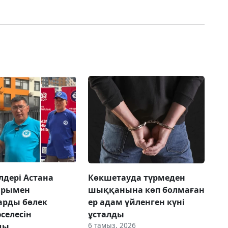
лдері Астана
Көкшетауда түрмеден
арымен
шыққанына көп болмаған
арды бөлек
ер адам үйленген күні
селесін
ұсталды
6 тамыз, 2026
ды