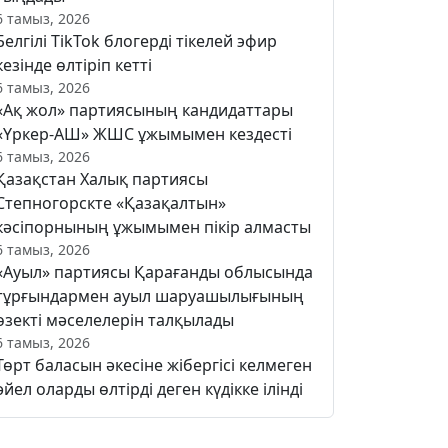
6 тамыз, 2026
Белгілі TikTok блогерді тікелей эфир
кезінде өлтіріп кетті
6 тамыз, 2026
«Ақ жол» партиясының кандидаттары
«Үркер-АШ» ЖШС ұжымымен кездесті
6 тамыз, 2026
Қазақстан Халық партиясы
Степногорскте «Қазақалтын»
кәсіпорнының ұжымымен пікір алмасты
6 тамыз, 2026
«Ауыл» партиясы Қарағанды облысында
тұрғындармен ауыл шаруашылығының
өзекті мәселелерін талқылады
6 тамыз, 2026
Төрт баласын әкесіне жібергісі келмеген
әйел оларды өлтірді деген күдікке ілінді