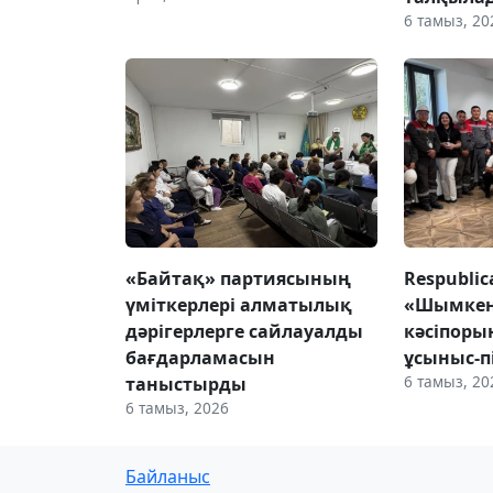
6 тамыз, 20
«Байтақ» партиясының
Respubli
үміткерлері алматылық
«Шымке
дәрігерлерге сайлауалды
кәсіпор
бағдарламасын
ұсыныс-п
6 тамыз, 20
таныстырды
6 тамыз, 2026
Байланыс