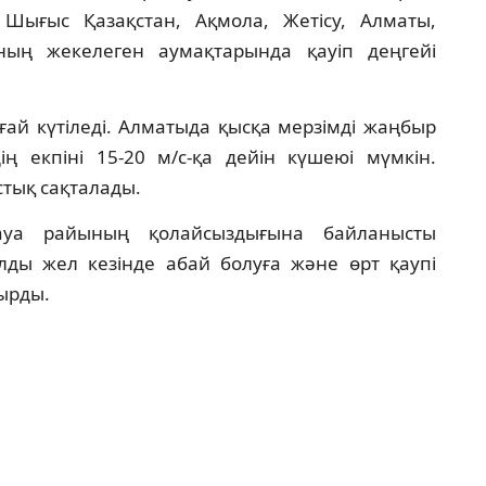
, Шығыс Қазақстан, Ақмола, Жетісу, Алматы,
ың жекелеген аумақтарында қауіп деңгейі
ғай күтіледі. Алматыда қысқа мерзімді жаңбыр
 екпіні 15-20 м/с-қа дейін күшеюі мүмкін.
тық сақталады.
ауа райының қолайсыздығына байланысты
ылды жел кезінде абай болуға және өрт қаупі
ырды.