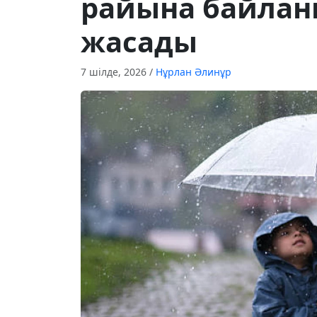
райына байлан
жасады
7 шілде, 2026
/
Нұрлан Әлинұр