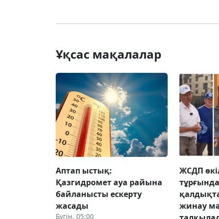
Ұқсас мақалалар
Аптап ыстық:
ЖСДП өкі
Қазгидромет ауа райына
тұрғынд
байланысты ескерту
қалдықт
жасады
жинау мә
Бүгін, 05:00
талқыла