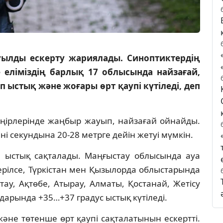
ауылды ескерту жариялады. Синоптиктердің
еліміздің барлық 17 облысында найзағай,
 ыстық және жоғары өрт қаупі күтіледі, деп
 өңірлерінде жаңбыр жауып, найзағай ойнайды.
ні секундына 20-28 метрге дейін жетуі мүмкін.
п ыстық сақталады. Маңғыстау облысында ауа
ерілсе, Түркістан мен Қызылорда облыстарында
тау, Ақтөбе, Атырау, Алматы, Қостанай, Жетісу
арында +35…+37 градус ыстық күтіледі.
әне төтенше өрт қаупі сақталатынын ескертті.