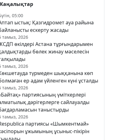
Жаңалықтар
Бүгін, 05:00
Аптап ыстық: Қазгидромет ауа райына
байланысты ескерту жасады
6 тамыз, 2026
ЖСДП өкілдері Астана тұрғындарымен
қалдықтарды бөлек жинау мәселесін
талқылады
6 тамыз, 2026
Көкшетауда түрмеден шыққанына көп
болмаған ер адам үйленген күні ұсталды
6 тамыз, 2026
«Байтақ» партиясының үміткерлері
алматылық дәрігерлерге сайлауалды
бағдарламасын таныстырды
6 тамыз, 2026
Respublica партиясы «Шымкентмай»
кәсіпорын ұжымының ұсыныс-пікірін
тыңдады