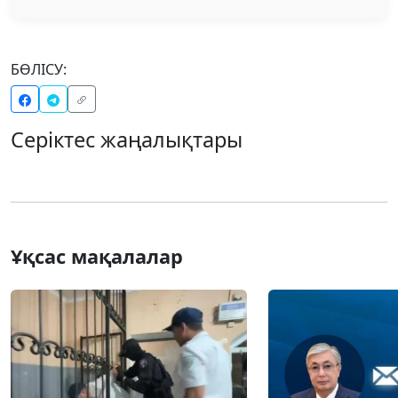
БӨЛІСУ:
Серіктес жаңалықтары
Ұқсас мақалалар