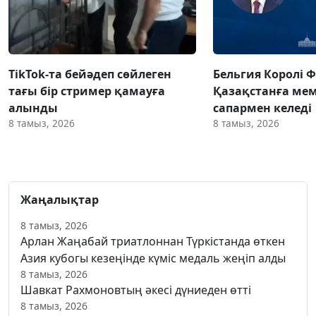
TikTok-та бейәдеп сөйлеген
Бельгия Королі 
тағы бір стример қамауға
Қазақстанға ме
алынды
сапармен келеді
8 тамыз, 2026
8 тамыз, 2026
Жаңалықтар
8 тамыз, 2026
Арлан Жаңабай триатлоннан Түркістанда өткен
Азия кубогы кезеңінде күміс медаль жеңіп алды
8 тамыз, 2026
Шавкат Рахмоновтың әкесі дүниеден өтті
8 тамыз, 2026