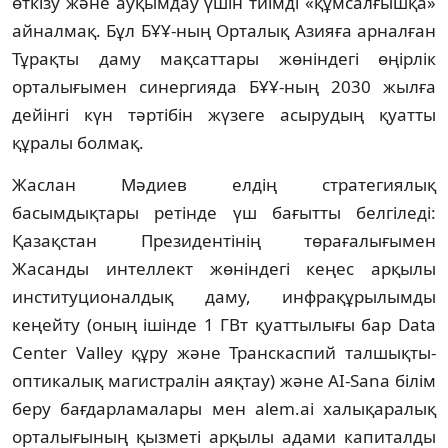
өткізу және ауқымдау үшін тиімді «құмсалғышқа»
айналмақ. Бұл БҰҰ-ның Орталық Азияға арналған
Тұрақты даму мақсаттары жөніндегі өңірлік
орталығымен синергияда БҰҰ-ның 2030 жылға
дейінгі күн тәртібін жүзеге асырудың қуатты
құралы болмақ.
Жаслан Мәдиев елдің стратегиялық
басымдықтары ретінде үш бағытты белгіледі:
Қазақстан Президентінің төрағалығымен
Жасанды интеллект жөніндегі кеңес арқылы
институционалдық даму, инфрақұрылымды
кеңейту (оның ішінде 1 ГВт қуаттылығы бар Data
Center Valley құру және Транскаспий талшықты-
оптикалық магистралін аяқтау) және AI-Sana білім
беру бағдарламалары мен alem.ai халықаралық
орталығының қызметі арқылы адами капиталды