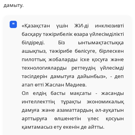
дамыту.
«Қазақстан үшін ЖИ-ді инклюзивті
басқару тәжірибелік өзара үйлесімділікті
білдіреді. Біз ынтымақтастыққа
ашықпыз, тәжірибе бөлісуге, бірлескен
пилоттық жобаларды іске қосуға және
технологияларды реттеудің үйлесімді
тәсілдерін дамытуға дайынбыз», - деп
атап өтті Жаслан Мәдиев.
Ол елдің басты мақсаты - жасанды
интеллекттің тұрақты экономикалық
дамуға және азаматтардың әл-ауқатын
арттыруға өлшенетін үлес қосуын
қамтамасыз ету екенін де айтты.