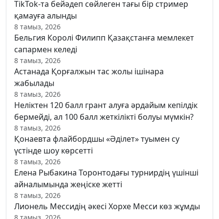
TikTok-та бейәдеп сөйлеген тағы бір стример
қамауға алынды
8 тамыз, 2026
Бельгия Королі Филипп Қазақстанға мемлекет
сапармен келеді
8 тамыз, 2026
Астанада Қорғалжын тас жолы ішінара
жабылады
8 тамыз, 2026
Неліктен 120 балл грант алуға әрдайым кепілдік
бермейді, ал 100 балл жеткілікті болуы мүмкін?
8 тамыз, 2026
Қонаевта флайбордшы «Әділет» туымен су
үстінде шоу көрсетті
8 тамыз, 2026
Елена Рыбакина Торонтодағы турнирдің үшінші
айналымында жеңіске жетті
8 тамыз, 2026
Лионель Мессидің әкесі Хорхе Месси көз жұмды
8 тамыз, 2026