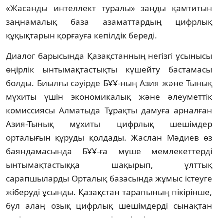
«Жасанды интеллект туралы» заңды қамтитын
заңнамалық база азаматтардың цифрлық
құқықтарын қорғауға кепілдік береді.
Диалог барысында Қазақстанның негізгі ұсынысы
өңірлік ынтымақтастықты күшейту бастамасы
болды. Биылғы сәуірде БҰҰ-ның Азия және Тынық
мұхиты үшін экономикалық және әлеуметтік
комиссиясы Алматыда Тұрақты дамуға арналған
Азия-Тынық мұхиты цифрлық шешімдер
орталығын құруды қолдады. Жаслан Мәдиев өз
баяндамасында БҰҰ-ға мүше мемлекеттерді
ынтымақтастыққа шақырып, ұлттық
сарапшыларды Орталық базасында жұмыс істеуге
жіберуді ұсынды. Қазақстан тарапының пікірінше,
бұл алаң озық цифрлық шешімдерді сынақтан