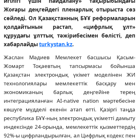
игілігі үшін пайдалану» тақырыбындағы
Жоғары деңгейдегі пленарлық отырыста сөз
сөйледі. Ол Қазақстанның БҰҰ реформаларын
қолдайтынын растап, «цифрлық ұлт»
құрудағы ұлттық тәжірибесімен бөлісті, деп
хабарлайды
turkystan.kz
.
Жаслан Мәдиев Мемлекет басшысы Қасым-
Жомарт Тоқаевтың тапсырмасы бойынша
Қазақстан электрондық үкімет моделінен ЖИ
технологиялары мемлекеттік басқару мен
экономиканың барлық деңгейіне терең
интеграцияланған AI-native nation мәртебесіне
көшуге мүдделі екенін атап өтті. Қазіргі таңда
республика БҰҰ-ның электрондық үкіметті дамыту
индексінде 24-орында, мемлекеттік қызметтердің
92%-ы цифрландырылған, ал Цифрлық кодекс пен