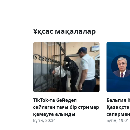
Ұқсас мақалалар
TikTok-та бейәдеп
Бельгия 
сөйлеген тағы бір стример
Қазақста
қамауға алынды
сапармен
Бүгін, 20:34
Бүгін, 19:01