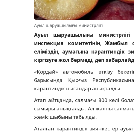
Ауыл шаруашылығы министрлігі
Ауыл шаруашылығы министрлігі А
инспекция комитетінің Жамбыл 
еліміздің аумағына карантиндік з
кіргізуге жол бермеді, деп хабарлай
«Қордай» автомобиль өткізу бекеті
барысында Қырғыз Республикасына
карантиндік нысандар анықталды.
Атап айтқанда, салмағы 800 келі бол
сымыры анықталды. Ал жалпы салмағы 
жеміс шыбыны табылды.
Аталған карантиндік зиянкестер ауыл