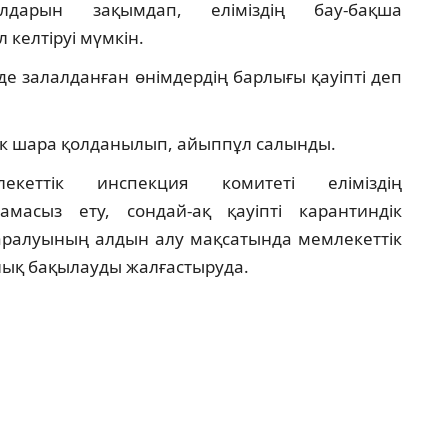
дарын зақымдап, еліміздің бау-бақша
келтіруі мүмкін.
е залалданған өнімдердің барлығы қауіпті деп
тік шара қолданылып, айыппұл салынды.
лекеттік инспекция комитеті еліміздің
тамасыз ету, сондай-ақ қауіпті карантиндік
аралуының алдын алу мақсатында мемлекеттік
лық бақылауды жалғастыруда.