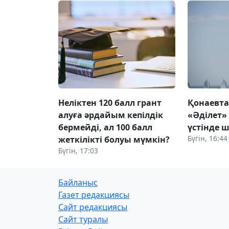
Неліктен 120 балл грант
Қонаевт
алуға әрдайым кепілдік
«Әділет»
бермейді, ал 100 балл
үстінде ш
Бүгін, 16:44
жеткілікті болуы мүмкін?
Бүгін, 17:03
Байланыс
Газет редакциясы
Сайт редакциясы
Сайт туралы