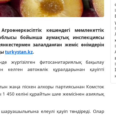
гроөнеркәсіптік кешендегі мемлекеттік
облысы бойынша аумақтық инспекциясы
иянкестермен залалданған жеміс өнімдерін
ды
turkystan.kz
.
нде жүргізілген фитосанитариялық бақылау
н келген автокөлік құралдарынан қауіпті
атын жаңа піскен алхоры партиясынан Комсток
1 450 келіні құрайтын шие жемісінен азиялық
 шаруашылығына елеулі қауіп төндіреді. Олар