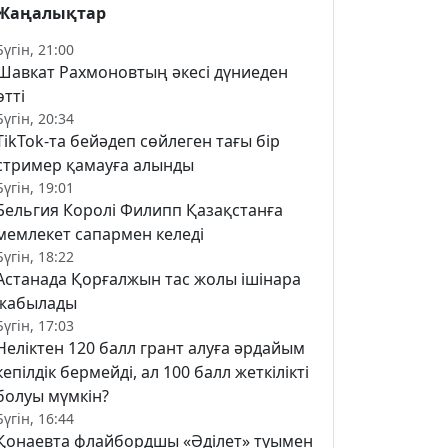
Жаңалықтар
Бүгін, 21:00
Шавкат Рахмоновтың әкесі дүниеден
өтті
Бүгін, 20:34
TikTok-та бейәдеп сөйлеген тағы бір
стример қамауға алынды
Бүгін, 19:01
Бельгия Королі Филипп Қазақстанға
мемлекет сапармен келеді
Бүгін, 18:22
Астанада Қорғалжын тас жолы ішінара
жабылады
Бүгін, 17:03
Неліктен 120 балл грант алуға әрдайым
кепілдік бермейді, ал 100 балл жеткілікті
болуы мүмкін?
Бүгін, 16:44
Қонаевта флайбордшы «Әділет» туымен