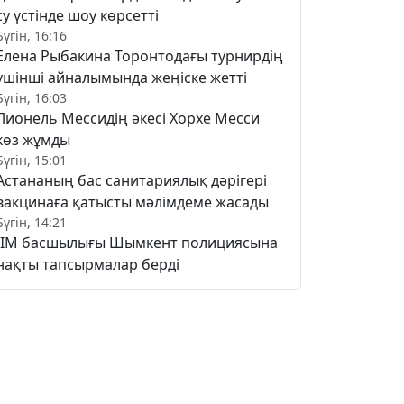
су үстінде шоу көрсетті
Бүгін, 16:16
Елена Рыбакина Торонтодағы турнирдің
үшінші айналымында жеңіске жетті
Бүгін, 16:03
Лионель Мессидің әкесі Хорхе Месси
көз жұмды
Бүгін, 15:01
Астананың бас санитариялық дәрігері
вакцинаға қатысты мәлімдеме жасады
Бүгін, 14:21
ІІМ басшылығы Шымкент полициясына
нақты тапсырмалар берді