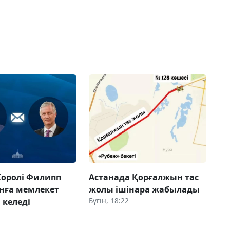
Королі Филипп
Астанада Қорғалжын тас
нға мемлекет
жолы ішінара жабылады
Бүгін, 18:22
 келеді