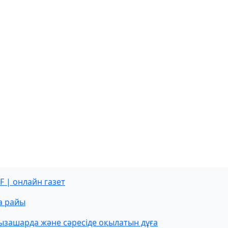
F | онлайн газет
а райы
ызашарда және сәресіде оқылатын дұға