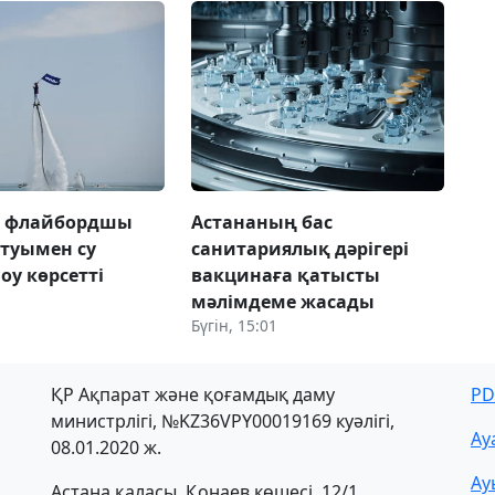
а флайбордшы
Астананың бас
 туымен су
санитариялық дәрігері
оу көрсетті
вакцинаға қатысты
мәлімдеме жасады
Бүгін, 15:01
ҚР Ақпарат және қоғамдық даму
PD
министрлігі, №KZ36VPY00019169 куәлігі,
Ау
08.01.2020 ж.
Ау
Астана қаласы, Қонаев көшесі, 12/1