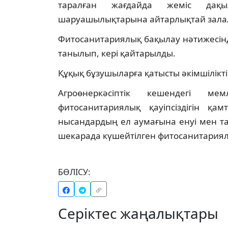
таралған жағдайда жеміс дақыл
шаруашылықтарына айтарлықтай залал 
Фитосанитариялық бақылау нәтижесінд
танылып, кері қайтарылды.
Құқық бұзушыларға қатысты әкімшілік
Агроөнеркәсіптік кешендегі мем
фитосанитариялық қауіпсіздігін қам
нысандардың ел аумағына енуі мен т
шекарада күшейтілген фитосанитария
БӨЛІСУ:
Серіктес жаңалықтары