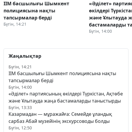
ІІМ басшылығы Шымкент
«Әділет» парти
полициясына нақты
өкілдері Түркіста
тапсырмалар берді
және Ұлытауда 
Бүгін, 14:21
бастамаларды 
Бүгін, 14:00
Жаңалықтар
Бүгін, 14:21
ІІМ басшылығы Шымкент полициясына нақты
тапсырмалар берді
Бүгін, 14:00
«Әділет» партиясының өкілдері Түркістан, Ақтөбе
және Ұлытауда жаңа бастамаларды таныстырды
Бүгін, 13:33
Казармадан — мұражайға: Семейде ұландық
сарбаз Абай музейінің экскурсоводы болды
Бүгін, 12:50