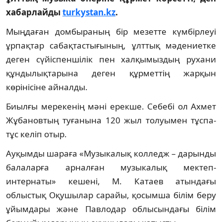
хабарлайды
turkystan.kz
.
Мыңдаған домбыраның бір мезетте күмбірлеуі
ұрпақтар сабақтастығының, ұлттық мәдениетке
деген сүйіспеншілік пен халқымыздың рухани
құндылықтарына деген құрметтің жарқын
көрінісіне айналды.
Биылғы мерекенің мәні ерекше. Себебі ол Ахмет
Жұбановтың туғанына 120 жыл толуымен тұспа-
тұс келіп отыр.
Ауқымды шараға «Музыкалық колледж – дарынды
балаларға арналған музыкалық мектеп-
интернаты» кешені, М. Катаев атындағы
облыстық Оқушылар сарайы, қосымша білім беру
ұйымдары және Павлодар облысындағы білім