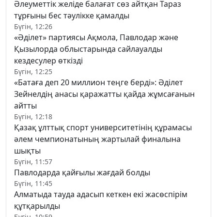
Әлеуметтік желіде балағат сөз айтқан Тараз
тұрғыны бес тәулікке қамалды
Бүгін, 12:26
«Әділет» партиясы Ақмола, Павлодар және
Қызылорда облыстарында сайлауалды
кездесулер өткізді
Бүгін, 12:25
«Батаға деп 20 миллион теңге берді»: Әділет
Зейнелдің анасы қаражатты қайда жұмсағанын
айтты
Бүгін, 12:18
Қазақ ұлттық спорт университетінің құрамасы
әлем чемпионатының жартылай финалына
шықты
Бүгін, 11:57
Павлодарда қайғылы жағдай болды
Бүгін, 11:45
Алматыда тауда адасып кеткен екі жасөспірім
құтқарылды
Бүгін, 10:59