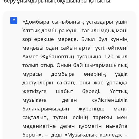
беру ұйымдарының оқушылары қатысты.
«Домбыра сыныбының ұстаздары үшін
Ұлттық домбыра күні – тағылымдық мәні
зор ерекше мереке. Биыл бұл күннің
маңызы одан сайын арта түсті, өйткені
Ахмет Жұбановтың туғанына 120 жыл
толып отыр. Оның бай шығармашылық
мұрасы домбыра өнерінің үздік
дәстүрлерін сақтап, оны жас ұрпаққа
жеткізуге шабыт береді. Ұлттық
музыкаға деген сүйіспеншілік
балаларымыздың жүрегінде мәңгі
сақталып, туған елінің тарихы мен
мәдениетіне деген құрметін нығайта
берсін», – деді «Музыкалық колледж –