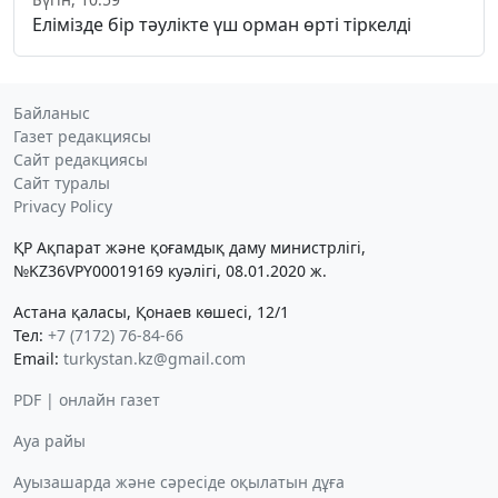
Елімізде бір тәулікте үш орман өрті тіркелді
Байланыс
Газет редакциясы
Сайт редакциясы
Сайт туралы
Privacy Policy
ҚР Ақпарат және қоғамдық даму министрлігі,
№KZ36VPY00019169 куәлігі, 08.01.2020 ж.
Астана қаласы, Қонаев көшесі, 12/1
Тел:
+7 (7172) 76-84-66
Email:
turkystan.kz@gmail.com
PDF | онлайн газет
Ауа райы
Ауызашарда және сәресіде оқылатын дұға