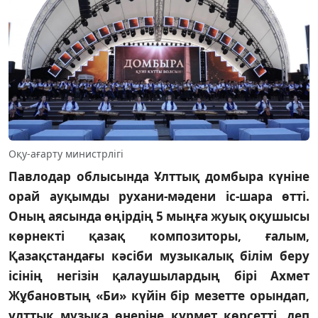
Оқу-ағарту министрлігі
Павлодар облысында Ұлттық домбыра күніне
орай ауқымды рухани-мәдени іс-шара өтті.
Оның аясында өңірдің 5 мыңға жуық оқушысы
көрнекті қазақ композиторы, ғалым,
Қазақстандағы кәсіби музыкалық білім беру
ісінің негізін қалаушылардың бірі Ахмет
Жұбановтың «Би» күйін бір мезетте орындап,
ұлттық музыка өнеріне құрмет көрсетті, деп