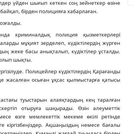
лдер үйден шығып кеткен соң зейнеткер өзіне
 байқап, бірден полицияға хабарлаған.
озғалды.
сында криминалдық полиция қызметкерлері
ларды мұқият зерделеп, күдіктілердің жүрген
ың жеке басы анықталып, күдіктілер ұсталды.
олып шықты.
үргізілуде. Полицейлер күдіктілердің Қарағанды
нде жасалған осыған ұқсас қылмыстарға қатысы
жастағы туыстарын алаяқтардың кең таралған
скертіп отыруға шақырады. Өзін әлеуметтік
есе өзге мемлекеттік мекеме өкілі ретінде
е кіргізбеңіздер. Ақшаңыздың немесе бағалы
сетпеңіздер. Күмәнді жағдай туындаса бірден