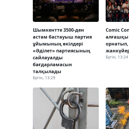
Шымкентте 3500-ден
Comic Con
астам бастауыш партия
алғашқы 
ұйымының өкілдері
орнатып
«Әділет» партиясының
жанкүйе
Бүгін, 13:24
сайлауалды
бағдарламасын
талқылады
Бүгін, 13:29