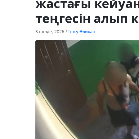
жастағы кейуан
теңгесін алып 
3 шілде, 2026
/
Інжу Әлихан