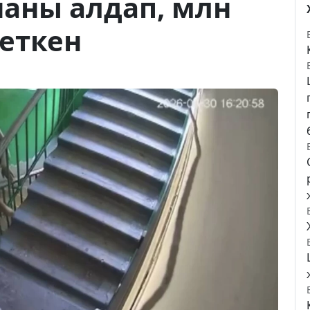
аны алдап, млн
кеткен