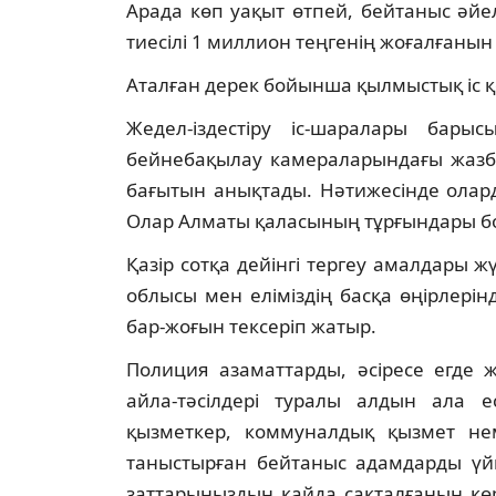
Арада көп уақыт өтпей, бейтаныс әйе
тиесілі 1 миллион теңгенің жоғалғанын
Аталған дерек бойынша қылмыстық іс қ
Жедел-іздестіру іс-шаралары бары
бейнебақылау камераларындағы жазба
бағытын анықтады. Нәтижесінде олард
Олар Алматы қаласының тұрғындары б
Қазір сотқа дейінгі тергеу амалдары ж
облысы мен еліміздің басқа өңірлері
бар-жоғын тексеріп жатыр.
Полиция азаматтарды, әсіресе егде 
айла-тәсілдері туралы алдын ала е
қызметкер, коммуналдық қызмет нем
таныстырған бейтаныс адамдарды үйг
заттарыңыздың қайда сақталғанын көр