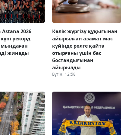
 Astana 2026
Көлік жүргізу құқығынан
күні рекорд
айырылған азамат мас
, мыңдаған
күйінде рөлге қайта
рді жинады
отырғаны үшін бас
бостандығынан
айырылды
Бүгін, 12:58