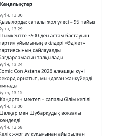
Жаңалықтар
Бүгін, 13:30
Қызылорда: сапалы жол үлесі – 95 пайыз
Бүгін, 13:29
Шымкентте 3500-ден астам бастауыш
партия ұйымының өкілдері «Әділет»
партиясының сайлауалды
бағдарламасын талқылады
Бүгін, 13:24
Comic Con Astana 2026 алғашқы күні
рекорд орнатып, мыңдаған жанкүйерді
жинады
Бүгін, 13:15
Жаңарған мектеп – сапалы білім кепілі
Бүгін, 13:00
Шалқар мен Шұбарқұдық вокзалы
жөнделді
Бүгін, 12:58
Көлік жүргізу құқығынан айырылған