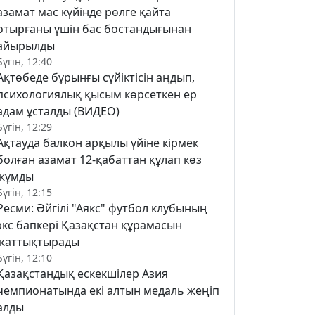
азамат мас күйінде рөлге қайта
отырғаны үшін бас бостандығынан
айырылды
Бүгін, 12:40
Ақтөбеде бұрынғы сүйіктісін аңдып,
психологиялық қысым көрсеткен ер
адам ұсталды (ВИДЕО)
Бүгін, 12:29
Ақтауда балкон арқылы үйіне кірмек
болған азамат 12-қабаттан құлап көз
жұмды
Бүгін, 12:15
Ресми: Әйгілі "Аякс" футбол клубының
экс бапкері Қазақстан құрамасын
жаттықтырады
Бүгін, 12:10
Қазақстандық ескекшілер Азия
чемпионатында екі алтын медаль жеңіп
алды