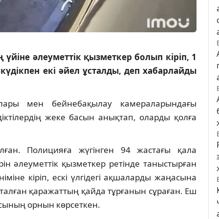
үйіне әлеуметтік қызметкер болып кіріп, 1
үдікпен екі әйел ұсталды, деп хабарлайды
ралары мен бейнебақылау камераларындағы
іктілердің жеке басын анықтап, оларды қолға
ған. Полицияға жүгінген 94 жастағы қала
ін әлеуметтік қызметкер ретінде таныстырған
німіне кіріп, ескі үлгідегі ақшаларды жаңасына
қталған қаражаттың қайда тұрғанын сұраған. Еш
сының орнын көрсеткен.