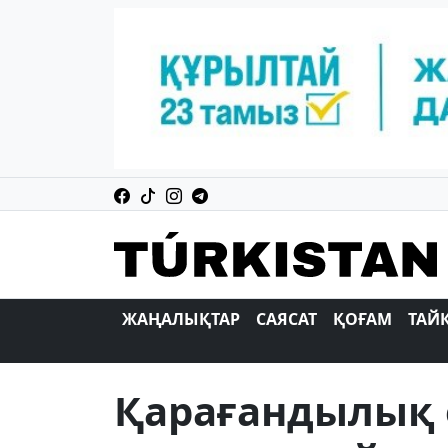
ЖАҢАЛЫҚТАР
САЯСАТ
ҚОҒАМ
ТАЙ
Қарағандылық е