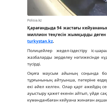
Polisia.kz
Қарағандыда 94 жастағы кейуананың 
миллион теңгесін жымқырды деген к
turkystan.kz
.
Полицейлер жедел-іздестіру іс-ша
жазбаларды зерделеу нәтижесінде күд
түсірді.
Оқиға маусым айының соңында бол
тұрғынының айтуынша, пәтеріне өздер
екі әйел келген. Олар қарт әжейдің се
ауыстыру қажет екенін айтып, үйде са
күмәнданбаған кейуана жинаған ақша