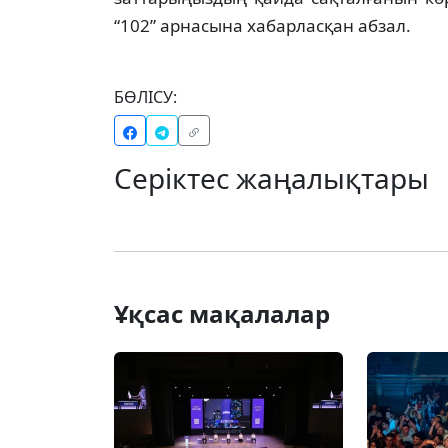
“102” арнасына хабарласқан абзал.
БӨЛІСУ:
Серіктес жаңалықтары
Ұқсас мақалалар