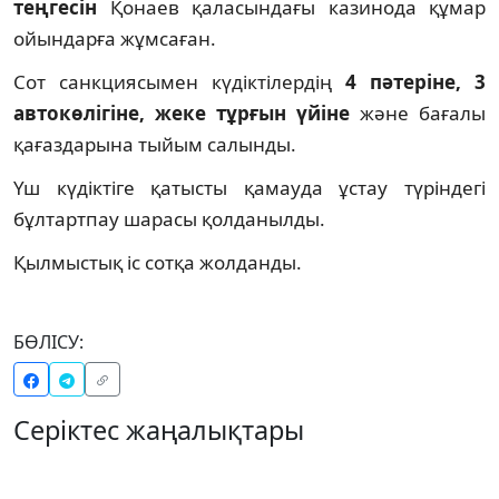
теңгесін
Қонаев қаласындағы казинода құмар
ойындарға жұмсаған.
Сот санкциясымен күдіктілердің
4 пәтеріне, 3
автокөлігіне, жеке тұрғын үйіне
және бағалы
қағаздарына тыйым салынды.
Үш күдіктіге қатысты қамауда ұстау түріндегі
бұлтартпау шарасы қолданылды.
Қылмыстық іс сотқа жолданды.
БӨЛІСУ:
Серіктес жаңалықтары