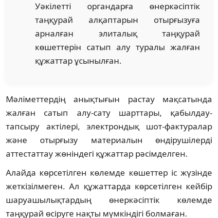
Уәкілетті органдарға өнеркәсіптік
таңқурай алқаптарын отырғызуға
арналған элиталық таңқурай
көшеттерін сатып алу туралы жалған
құжаттар ұсынылған.
Мәліметтердің анықтығын растау мақсатында
жалған сатып алу-сату шарттары, қабылдау-
тапсыру актілері, электрондық шот-фактуралар
және отырғызу материалын өндірушілерді
аттестаттау жөніндегі құжаттар рәсімделген.
Алайда көрсетілген көлемде көшеттер іс жүзінде
жеткізілмеген. Ал құжаттарда көрсетілген кейбір
шаруашылықтардың өнеркәсіптік көлемде
таңқурай өсіруге нақты мүмкіндігі болмаған.