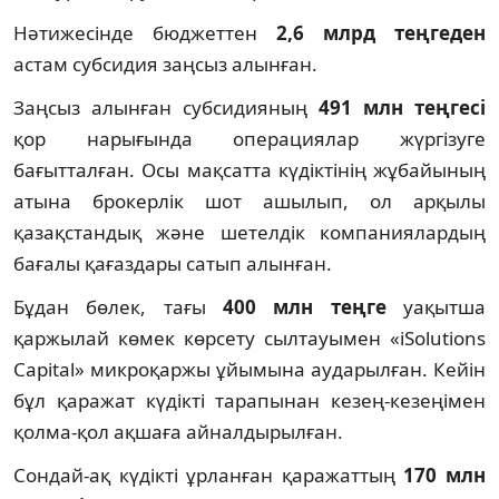
Нәтижесінде бюджеттен
2,6 млрд теңгеден
астам субсидия заңсыз алынған.
Заңсыз алынған субсидияның
491 млн теңгесі
қор нарығында операциялар жүргізуге
бағытталған. Осы мақсатта күдіктінің жұбайының
атына брокерлік шот ашылып, ол арқылы
қазақстандық және шетелдік компаниялардың
бағалы қағаздары сатып алынған.
Бұдан бөлек, тағы
400 млн теңге
уақытша
қаржылай көмек көрсету сылтауымен «iSolutions
Capital» микроқаржы ұйымына аударылған. Кейін
бұл қаражат күдікті тарапынан кезең-кезеңімен
қолма-қол ақшаға айналдырылған.
Сондай-ақ күдікті ұрланған қаражаттың
170 млн