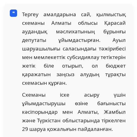
Тергеу амалдарына сай, қылмыстық
схеманы Алматы облысы Қарасай
аудандық мәслихатының бұрынғы
депутаты ұйымдастырған. Ауыл
шаруашылығы саласындағы тәжірибесі
мен мемлекеттік субсидиялау тетіктерін
жетік біле отырып, ол бюджет
қаражатын заңсыз алудың тұрақты
схемасын құрған.
Схеманы іске асыру үшін
ұйымдастырушы өзіне бағынысты
кәсіпорындар мен Алматы, Жамбыл
және Түркістан облыстарында тіркелген
29 шаруа қожалығын пайдаланған.