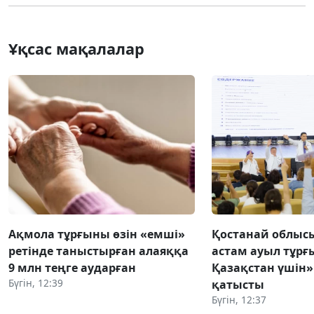
Ұқсас мақалалар
Ақмола тұрғыны өзін «емші»
Қостанай облысы
ретінде таныстырған алаяққа
астам ауыл тұрғ
9 млн теңге аударған
Қазақстан үшін
Бүгін, 12:39
қатысты
Бүгін, 12:37