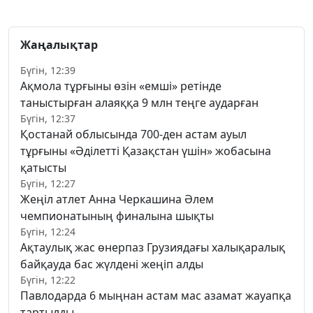
Жаңалықтар
Бүгін, 12:39
Ақмола тұрғыны өзін «емші» ретінде
таныстырған алаяққа 9 млн теңге аударған
Бүгін, 12:37
Қостанай облысында 700-ден астам ауыл
тұрғыны «Әділетті Қазақстан үшін» жобасына
қатысты
Бүгін, 12:27
Жеңіл атлет Анна Черкашина Әлем
чемпионатының финалына шықты
Бүгін, 12:24
Ақтаулық жас өнерпаз Грузиядағы халықаралық
байқауда бас жүлдені жеңіп алды
Бүгін, 12:22
Павлодарда 6 мыңнан астам мас азамат жауапқа
тартылды