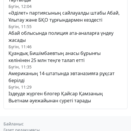
Бүгін, 12:04
«Әділет» партиясының сайлауалды штабы Абай,
Ұлытау және БҚО тұрғындармен кездесті
Бүгін, 11:55
Абай облысында полиция ата-аналарға үндеу
жасады
Бүгін, 11:46
Қуандық Бишімбаевтың анасы бұрынғы
келінінен 25 млн теңге талап етті
Бүгін, 11:35
Американың 14-штатында эвтаназияға рұқсат
берілді
Бүгін, 11:29
Іздеуде жүрген блогер Қайсар Қамзаның
Вьетнам әуежайынан суреті тарады
Байланыс
Газет редакциясы