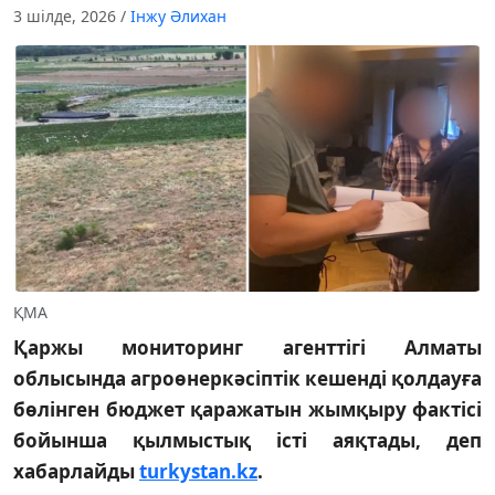
3 шілде, 2026
/
Інжу Әлихан
ҚМА
Қаржы мониторинг агенттігі Алматы
облысында агроөнеркәсіптік кешенді қолдауға
бөлінген бюджет қаражатын жымқыру фактісі
бойынша қылмыстық істі аяқтады, деп
хабарлайды
turkystan.kz
.