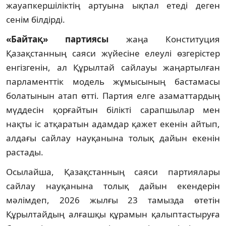
жауапкершіліктің артуына ықпал етеді деген
сенім білдірді.
«Байтақ» партиясы
жаңа Конституция
Қазақстанның саяси жүйесіне елеулі өзгерістер
енгізгенін, ал Құрылтай сайлауы жаңартылған
парламенттік модель жұмысының бастамасы
болатынын атап өтті. Партия елге азаматтардың
мүддесін қорғайтын білікті сарапшылар мен
нақты іс атқаратын адамдар қажет екенін айтып,
алдағы сайлау науқанына толық дайын екенін
растады.
Осылайша, Қазақстанның саяси партиялары
сайлау науқанына толық дайын екендерін
мәлімдеп, 2026 жылғы 23 тамызда өтетін
Құрылтайдың алғашқы құрамын қалыптастыруға