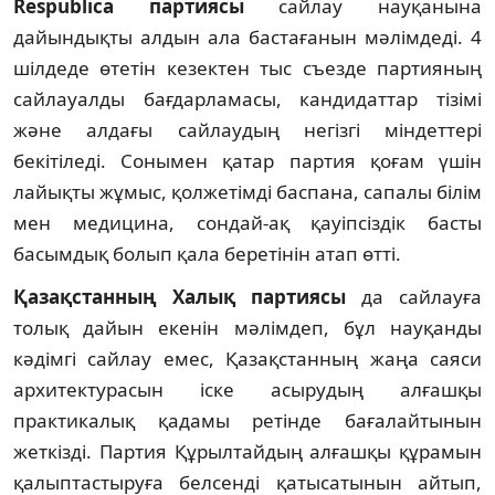
Respublica партиясы
сайлау науқанына
дайындықты алдын ала бастағанын мәлімдеді. 4
шілдеде өтетін кезектен тыс съезде партияның
сайлауалды бағдарламасы, кандидаттар тізімі
және алдағы сайлаудың негізгі міндеттері
бекітіледі. Сонымен қатар партия қоғам үшін
лайықты жұмыс, қолжетімді баспана, сапалы білім
мен медицина, сондай-ақ қауіпсіздік басты
басымдық болып қала беретінін атап өтті.
Қазақстанның Халық партиясы
да сайлауға
толық дайын екенін мәлімдеп, бұл науқанды
кәдімгі сайлау емес, Қазақстанның жаңа саяси
архитектурасын іске асырудың алғашқы
практикалық қадамы ретінде бағалайтынын
жеткізді. Партия Құрылтайдың алғашқы құрамын
қалыптастыруға белсенді қатысатынын айтып,