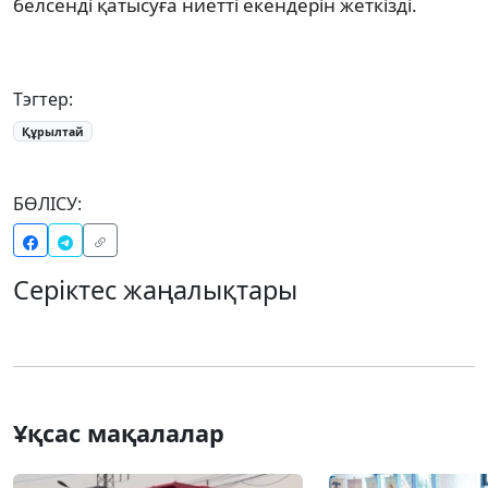
белсенді қатысуға ниетті екендерін жеткізді.
Тэгтер:
Құрылтай
БӨЛІСУ:
Серіктес жаңалықтары
Ұқсас мақалалар