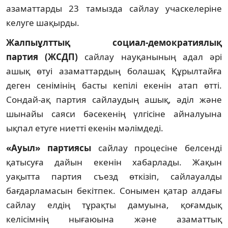
азаматтарды 23 тамызда сайлау учаскелеріне
келуге шақырды.
Жалпыұлттық социал-демократиялық
партия
(ЖСДП)
сайлау науқанының адал әрі
ашық өтуі азаматтардың болашақ Құрылтайға
деген сенімінің басты кепілі екенін атап өтті.
Сондай-ақ партия сайлаудың ашық, әділ және
шынайы саяси бәсекенің үлгісіне айналуына
ықпал етуге ниетті екенін мәлімдеді.
«Ауыл» партиясы
сайлау процесіне белсенді
қатысуға дайын екенін хабарлады. Жақын
уақытта партия съезд өткізіп, сайлауалды
бағдарламасын бекітпек. Сонымен қатар алдағы
сайлау елдің тұрақты дамуына, қоғамдық
келісімнің нығаюына және азаматтық