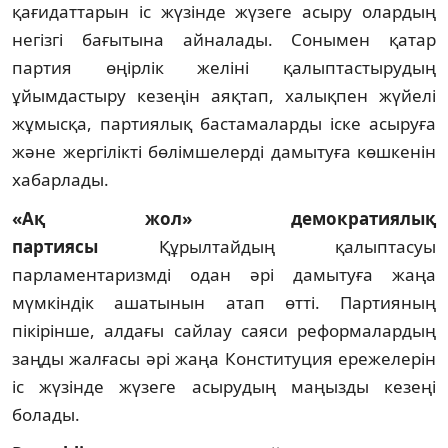
қағидаттарын іс жүзінде жүзеге асыру олардың
негізгі бағытына айналады. Сонымен қатар
партия өңірлік желіні қалыптастырудың
ұйымдастыру кезеңін аяқтап, халықпен жүйелі
жұмысқа, партиялық бастамаларды іске асыруға
және жергілікті бөлімшелерді дамытуға көшкенін
хабарлады.
«Ақ жол» демократиялық
партиясы
Құрылтайдың қалыптасуы
парламентаризмді одан әрі дамытуға жаңа
мүмкіндік ашатынын атап өтті. Партияның
пікірінше, алдағы сайлау саяси реформалардың
заңды жалғасы әрі жаңа Конституция ережелерін
іс жүзінде жүзеге асырудың маңызды кезеңі
болады.