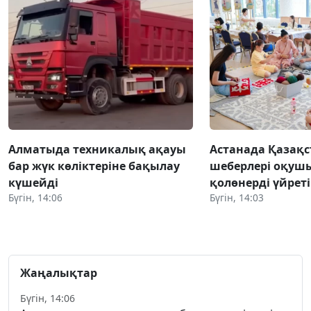
Алматыда техникалық ақауы
Астанада Қазақс
бар жүк көліктеріне бақылау
шеберлері оқуш
күшейді
қолөнерді үйрет
Бүгін, 14:06
Бүгін, 14:03
Жаңалықтар
Бүгін, 14:06