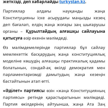
жеткізді, деп хабарлайды
turkystan.kz
.
Партиялар алдағы науқанды жаңа
Конституцияны іске асырудағы маңызды кезең
деп бағалап, елдің жаңа жоғары заң шығарушы
органы –
Құрылтайдың алғашқы сайлауына
қатысуға
әзір екенін мәлімдеді.
Өз мәлімдемелерінде партиялар бұл сайлау
мемлекеттік басқарудың жаңа конституциялық
моделіне көшудің алғашқы практикалық қадамы
болатынын, сондай-ақ өкілді демократия мен
парламентаризмді дамытудың жаңа кезеңін
бастайтынын атап өтті.
«Әділет» партиясы
өзін «жаңа Конституцияның
партиясы» ретінде қарастыратынын мәлімдеді.
Партия өкілдерінің айтуынша, жаңа Ата Заң