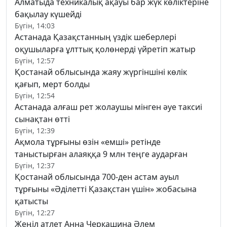
Алматыда техникалық ақауы бар жүк көліктеріне
бақылау күшейді
Бүгін, 14:03
Астанада Қазақстанның үздік шеберлері
оқушыларға ұлттық қолөнерді үйретіп жатыр
Бүгін, 12:57
Қостанай облысында жаяу жүргіншіні көлік
қағып, мерт болды
Бүгін, 12:54
Астанада алғаш рет жолаушы мінген әуе таксиі
сынақтан өтті
Бүгін, 12:39
Ақмола тұрғыны өзін «емші» ретінде
таныстырған алаяққа 9 млн теңге аударған
Бүгін, 12:37
Қостанай облысында 700-ден астам ауыл
тұрғыны «Әділетті Қазақстан үшін» жобасына
қатысты
Бүгін, 12:27
Жеңіл атлет Анна Черкашина Әлем