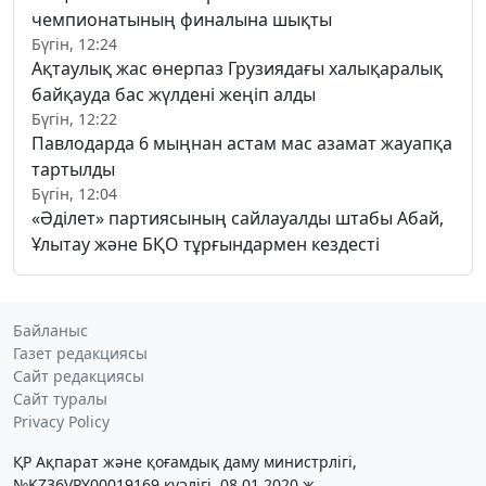
чемпионатының финалына шықты
Бүгін, 12:24
Ақтаулық жас өнерпаз Грузиядағы халықаралық
байқауда бас жүлдені жеңіп алды
Бүгін, 12:22
Павлодарда 6 мыңнан астам мас азамат жауапқа
тартылды
Бүгін, 12:04
«Әділет» партиясының сайлауалды штабы Абай,
Ұлытау және БҚО тұрғындармен кездесті
Байланыс
Газет редакциясы
Сайт редакциясы
Сайт туралы
Privacy Policy
ҚР Ақпарат және қоғамдық даму министрлігі,
№KZ36VPY00019169 куәлігі, 08.01.2020 ж.