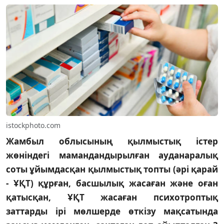
istockphoto.com
Жамбыл облысының қылмыстық істер
жөніндегі мамандандырылған ауданаралық
соты ұйымдасқан қылмыстық топты (әрі қарай
- ҰҚТ) құрған, басшылық жасаған және оған
қатысқан, ҰҚТ жасаған психотроптық
заттарды ірі мөлшерде өткізу мақсатында