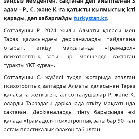
заңсыз иемденген, сақтаған деп айыпталған 3
адам - Р., С. және К.-ға қатысты қылмыстық істі
қарады, деп хабарлайды
turkystan.kz
.
Сотталушы Р. 2024 жылы Алматы қаласы мен
Тараз қаласындағы дәріханаларды пайдалана
отырып, өткізу мақсатында «Трамадол»
психотроптық затын ірі мөлшерде сақтаған
тұрақты ҰҚТ құрған.
Сотталушы С. жүйелі түрде жоғарыда аталған
психотроптық заттарды Алматы қаласынан Тараз
қаласына жеткізген, ал сотталушылар Р. және К.
оларды Тараздағы дәріханада өткізу мақсатында
сақтаған. Дәріханаларды тінту барысында екі
қалада «Трамадол» психотроптық заты бар 90-нан
астам пластикалық флакон табылған.