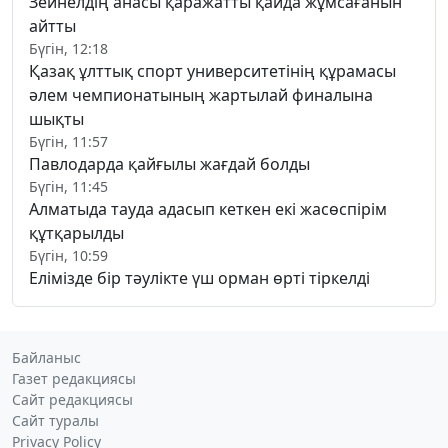
Зейнелдің анасы қаражатты қайда жұмсағанын
айтты
Бүгін, 12:18
Қазақ ұлттық спорт университетінің құрамасы
әлем чемпионатының жартылай финалына
шықты
Бүгін, 11:57
Павлодарда қайғылы жағдай болды
Бүгін, 11:45
Алматыда тауда адасып кеткен екі жасөспірім
құтқарылды
Бүгін, 10:59
Елімізде бір тәулікте үш орман өрті тіркелді
Байланыс
Газет редакциясы
Сайт редакциясы
Сайт туралы
Privacy Policy