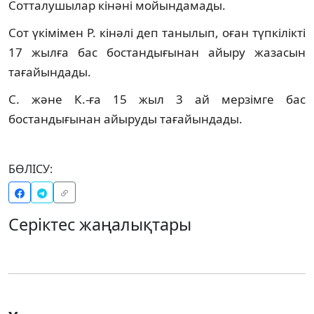
Сотталушылар кінәні мойындамады.
Сот үкімімен Р. кінәлі деп танылып, оған түпкілікті
17 жылға бас бостандығынан айыру жазасын
тағайындады.
С. және К.-ға 15 жыл 3 ай мерзімге бас
бостандығынан айыруды тағайындады.
БӨЛІСУ:
Серіктес жаңалықтары