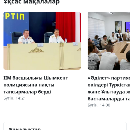
Ұқсас мақалалар
ІІМ басшылығы Шымкент
«Әділет» парти
полициясына нақты
өкілдері Түркіста
тапсырмалар берді
және Ұлытауда 
Бүгін, 14:21
бастамаларды 
Бүгін, 14:00
Жаңалықтар