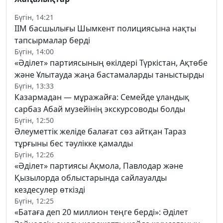
Бүгін, 14:21
ІІМ басшылығы Шымкент полициясына нақты
тапсырмалар берді
Бүгін, 14:00
«Әділет» партиясының өкілдері Түркістан, Ақтөбе
және Ұлытауда жаңа бастамаларды таныстырды
Бүгін, 13:33
Казармадан — мұражайға: Семейде ұландық
сарбаз Абай музейінің экскурсоводы болды
Бүгін, 12:50
Әлеуметтік желіде балағат сөз айтқан Тараз
тұрғыны бес тәулікке қамалды
Бүгін, 12:26
«Әділет» партиясы Ақмола, Павлодар және
Қызылорда облыстарында сайлауалды
кездесулер өткізді
Бүгін, 12:25
«Батаға деп 20 миллион теңге берді»: Әділет