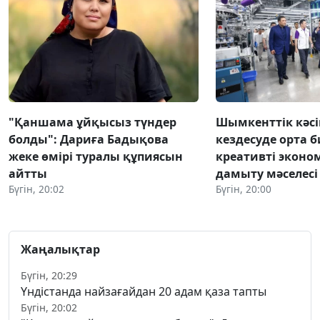
"Қаншама ұйқысыз түндер
Шымкенттік кәс
болды": Дариға Бадықова
кездесуде орта б
жеке өмірі туралы құпиясын
креативті экон
айтты
дамыту мәселес
Бүгін, 20:02
Бүгін, 20:00
Жаңалықтар
Бүгін, 20:29
Үндістанда найзағайдан 20 адам қаза тапты
Бүгін, 20:02