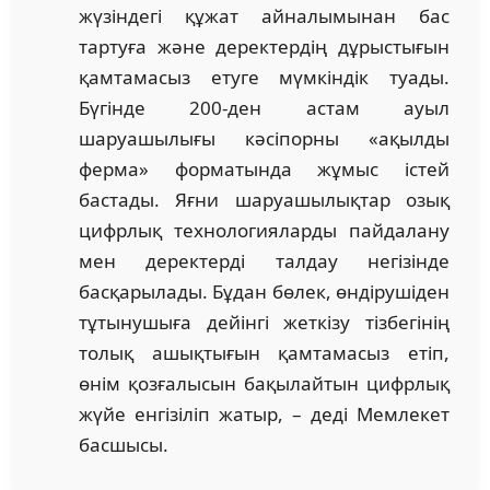
жүзіндегі құжат айналымынан бас
тартуға және деректердің дұрыстығын
қамтамасыз етуге мүмкіндік туады.
Бүгінде 200-ден астам ауыл
шаруашылығы кәсіпорны «ақылды
ферма» форматында жұмыс істей
бастады. Яғни шаруашылықтар озық
цифрлық технологияларды пайдалану
мен деректерді талдау негізінде
басқарылады. Бұдан бөлек, өндірушіден
тұтынушыға дейінгі жеткізу тізбегінің
толық ашықтығын қамтамасыз етіп,
өнім қозғалысын бақылайтын цифрлық
жүйе енгізіліп жатыр, – деді Мемлекет
басшысы.