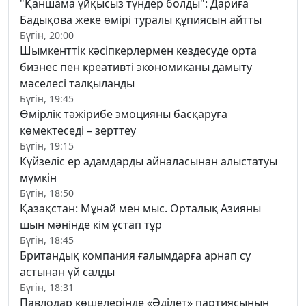
"Қаншама ұйқысыз түндер болды": Дариға
Бадықова жеке өмірі туралы құпиясын айтты
Бүгін, 20:00
Шымкенттік кәсіпкерлермен кездесуде орта
бизнес пен креативті экономиканы дамыту
мәселесі талқыланды
Бүгін, 19:45
Өмірлік тәжірибе эмоцияны басқаруға
көмектеседі – зерттеу
Бүгін, 19:15
Күйзеліс ер адамдарды айналасынан алыстатуы
мүмкін
Бүгін, 18:50
Қазақстан: Мұнай мен мыс. Орталық Азияны
шын мәнінде кім ұстап тұр
Бүгін, 18:45
Британдық компания ғалымдарға арнап су
астынан үй салды
Бүгін, 18:31
Павлодар көшелерінде «Әділет» партиясының