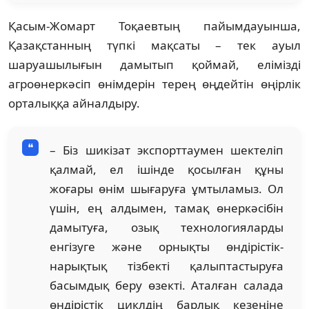
Қасым-Жомарт Тоқаевтың пайымдауынша,
Қазақстанның түпкі мақсаты – тек ауыл
шаруашылығын дамытып қоймай, елімізді
агроөнеркәсіп өнімдерін терең өңдейтін өңірлік
орталыққа айналдыру.
– Біз шикізат экспорттаумен шектеліп
қалмай, ел ішінде қосылған құны
жоғары өнім шығаруға ұмтыламыз. Ол
үшін, ең алдымен, тамақ өнеркәсібін
дамытуға, озық технологияларды
енгізуге және орнықты өндірістік-
нарықтық тізбекті қалыптастыруға
басымдық беру өзекті. Аталған салада
өндірістік циклдің барлық кезеңіне