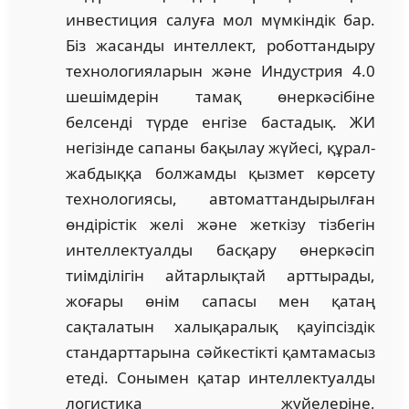
инвестиция салуға мол мүмкіндік бар.
Біз жасанды интеллект, роботтандыру
технологияларын және Индустрия 4.0
шешімдерін тамақ өнеркәсібіне
белсенді түрде енгізе бастадық. ЖИ
негізінде сапаны бақылау жүйесі, құрал-
жабдыққа болжамды қызмет көрсету
технологиясы, автоматтандырылған
өндірістік желі және жеткізу тізбегін
интеллектуалды басқару өнеркәсіп
тиімділігін айтарлықтай арттырады,
жоғары өнім сапасы мен қатаң
сақталатын халықаралық қауіпсіздік
стандарттарына сәйкестікті қамтамасыз
етеді. Сонымен қатар интеллектуалды
логистика жүйелеріне,