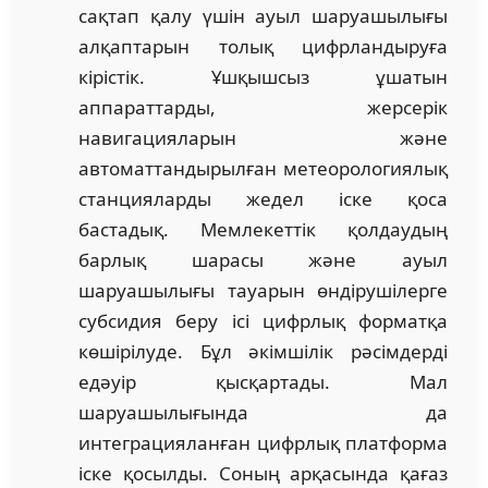
сақтап қалу үшін ауыл шаруашылығы
алқаптарын толық цифрландыруға
кірістік. Ұшқышсыз ұшатын
аппараттарды, жерсерік
навигацияларын және
автоматтандырылған метеорологиялық
станцияларды жедел іске қоса
бастадық. Мемлекеттік қолдаудың
барлық шарасы және ауыл
шаруашылығы тауарын өндірушілерге
субсидия беру ісі цифрлық форматқа
көшірілуде. Бұл әкімшілік рәсімдерді
едәуір қысқартады. Мал
шаруашылығында да
интеграцияланған цифрлық платформа
іске қосылды. Соның арқасында қағаз