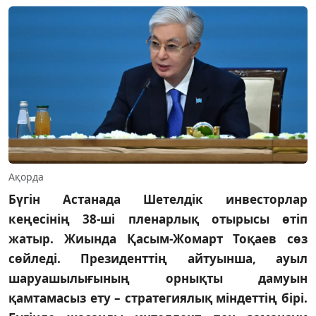
Ақорда
Бүгін Астанада Шетелдік инвесторлар
кеңесінің 38-ші пленарлық отырысы өтіп
жатыр. Жиында Қасым-Жомарт Тоқаев сөз
сөйледі. Президенттің айтуынша, ауыл
шаруашылығының орнықты дамуын
қамтамасыз ету – стратегиялық міндеттің бірі.