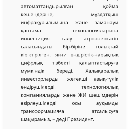
автоматтандырылған қойма
кешендеріне, мұздатқыш
инфрақұрылымына және заманауи
қаптама технологияларына
инвестиция салу агроөнеркәсіп
саласындағы бір-біріне толықтай
кіріктірілген, яғни өндірістік-нарықтық
цифрлық тізбекті қалыптастыруға
мүмкіндік береді. Халықаралық
инвесторларды, жетекші азық-түлік
өндірушілерді, технологиялық
компанияларды және ЖИ шешімдерін
әзірлеушілерді осы ауқымды
трансформацияға атсалысуға
шақырамыз, – деді Президент.