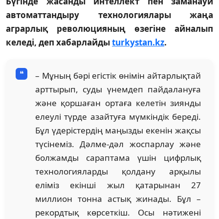
Бүгінде жасанды интеллект пен заманауи
автоматтандыру технологиялары жаңа
аграрлық революцияның өзегіне айналып
келеді, деп хабарлайды
turkystan.kz
.
– Мұның бәрі егістік өнімін айтарлықтай
арттырып, суды үнемдеп пайдалануға
және қоршаған ортаға келетін зиянды
елеулі түрде азайтуға мүмкіндік береді.
Бұл үдерістердің маңызды екенін жақсы
түсінеміз. Дәлме-дәл жоспарлау және
болжамды сараптама үшін цифрлық
технологияларды қолдану арқылы
еліміз екінші жыл қатарынан 27
миллион тонна астық жинады. Бұл –
рекордтық көрсеткіш. Осы нәтижені