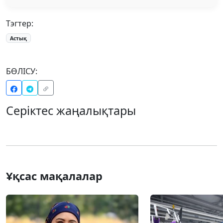
Тэгтер:
Астық
БӨЛІСУ:
Серіктес жаңалықтары
Ұқсас мақалалар