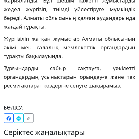
жарияланды. Бұл шешім қажетті жұмыстарды
жедел жүргізіп, тиімді үйлестіруге мүмкіндік
береді. Алматы облысының қалған аудандарында
жағдай тұрақты.
Жүргізіліп жатқан жұмыстар Алматы облысының
әкімі мен салалық мемлекеттік органдардың
тұрақты бақылауында.
Тұрғындарды сабыр сақтауға, уәкілетті
органдардың ұсыныстарын орындауға және тек
ресми ақпарат көздеріне сенуге шақырамыз.
БӨЛІСУ:
Серіктес жаңалықтары