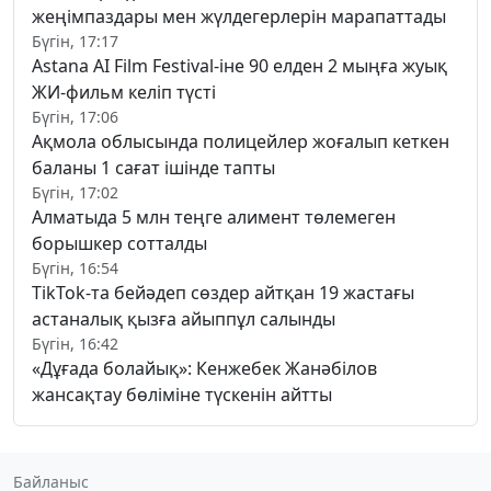
жеңімпаздары мен жүлдегерлерін марапаттады
Бүгін, 17:17
Astana AI Film Festival-іне 90 елден 2 мыңға жуық
ЖИ-фильм келіп түсті
Бүгін, 17:06
Ақмола облысында полицейлер жоғалып кеткен
баланы 1 сағат ішінде тапты
Бүгін, 17:02
Алматыда 5 млн теңге алимент төлемеген
борышкер сотталды
Бүгін, 16:54
TikTok-та бейәдеп сөздер айтқан 19 жастағы
астаналық қызға айыппұл салынды
Бүгін, 16:42
«Дұғада болайық»: Кенжебек Жанәбілов
жансақтау бөліміне түскенін айтты
Байланыс