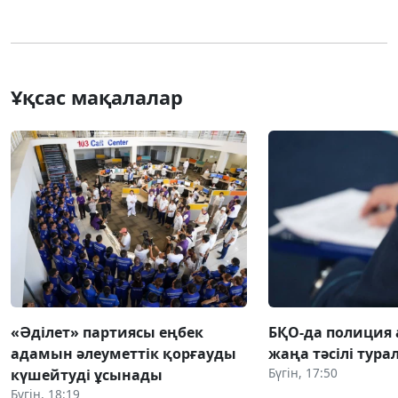
Ұқсас мақалалар
«Әділет» партиясы еңбек
БҚО-да полиция
адамын әлеуметтік қорғауды
жаңа тәсілі тура
Бүгін, 17:50
күшейтуді ұсынады
Бүгін, 18:19