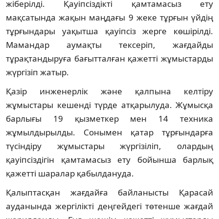
жіберілді. Қауіпсіздікті қамтамасыз ету
мақсатында жақын маңдағы 9 жеке тұрғын үйдің
тұрғындары уақытша қауіпсіз жерге көшірілді.
Мамандар аумақты тексеріп, жағдайды
тұрақтандыруға бағытталған қажетті жұмыстарды
жүргізіп жатыр.
Қазір инженерлік және қалпына келтіру
жұмыстары кешенді түрде атқарылуда. Жұмысқа
барлығы 19 қызметкер мен 14 техника
жұмылдырылды. Сонымен қатар тұрғындарға
түсіндіру жұмыстары жүргізіліп, олардың
қауіпсіздігін қамтамасыз ету бойынша барлық
қажетті шаралар қабылдануда.
Қалыптасқан жағдайға байланысты Қарасай
ауданында жергілікті деңгейдегі төтенше жағдай