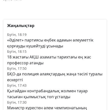
Жаңалықтар
Бүгін, 18:19
«Әділет» партиясы еңбек адамын әлеуметтік
қорғауды күшейтуді ұсынады
Бүгін, 18:15
18 жастағы АҚШ азаматы тарихтағы ең жас
профессор атанды
Бүгін, 17:50
БҚО-да полиция алаяқтардың жаңа тәсілі туралы
ескертті
Бүгін, 17:43
Қытайдан контрабандалық жолмен тауар
тасыған қылмыстық топ ұсталды
Бүгін, 17:30
Министр күрестен әлем чемпионатының