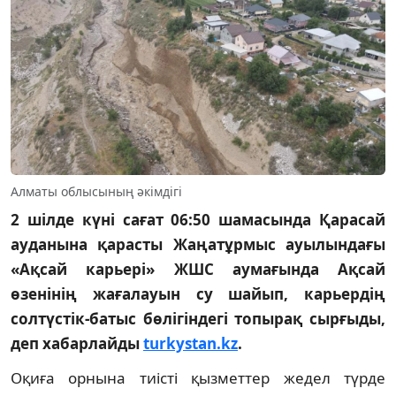
Алматы облысының әкімдігі
2 шілде күні сағат 06:50 шамасында Қарасай
ауданына қарасты Жаңатұрмыс ауылындағы
«Ақсай карьері» ЖШС аумағында Ақсай
өзенінің жағалауын су шайып, карьердің
солтүстік-батыс бөлігіндегі топырақ сырғыды,
деп хабарлайды
turkystan.kz
.
Оқиға орнына тиісті қызметтер жедел түрде