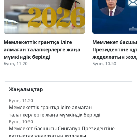
Мемлекеттік грантқа іліге
Мемлекет басшы
алмаған талапкерлерге жаңа
Президентіне құ
мүмкіндік берілді
жеделхатын жо
Бүгін, 11:20
Бүгін, 10:50
Жаңалықтар
Бүгін, 11:20
Мемлекеттік грантқа іліге алмаған
талапкерлерге жаңа мүмкіндік берілді
Бүгін, 10:50
Мемлекет басшысы Сингапур Президентіне
құттықтау жеделхатын жолдады