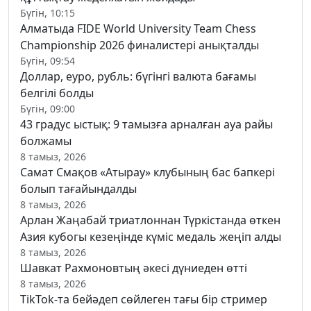
Бүгін, 10:15
Алматыда FIDE World University Team Chess
Championship 2026 финалистері анықталды
Бүгін, 09:54
Доллар, еуро, рубль: бүгінгі валюта бағамы
белгілі болды
Бүгін, 09:00
43 градус ыстық: 9 тамызға арналған ауа райы
болжамы
8 тамыз, 2026
Самат Смақов «Атырау» клубының бас бапкері
болып тағайындалды
8 тамыз, 2026
Арлан Жаңабай триатлоннан Түркістанда өткен
Азия кубогы кезеңінде күміс медаль жеңіп алды
8 тамыз, 2026
Шавкат Рахмоновтың әкесі дүниеден өтті
8 тамыз, 2026
TikTok-та бейәдеп сөйлеген тағы бір стример