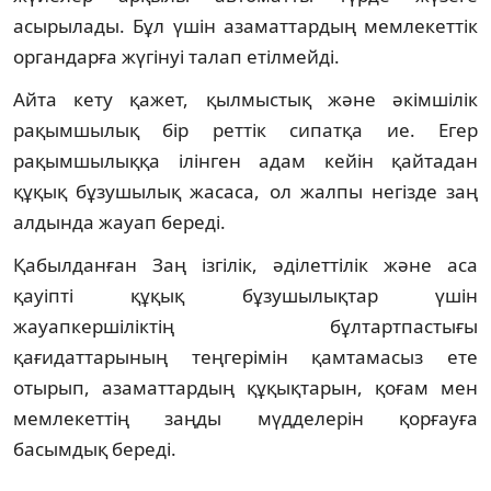
асырылады. Бұл үшін азаматтардың мемлекеттік
органдарға жүгінуі талап етілмейді.
Айта кету қажет, қылмыстық және әкімшілік
рақымшылық бір реттік сипатқа ие. Егер
рақымшылыққа ілінген адам кейін қайтадан
құқық бұзушылық жасаса, ол жалпы негізде заң
алдында жауап береді.
Қабылданған Заң ізгілік, әділеттілік және аса
қауіпті құқық бұзушылықтар үшін
жауапкершіліктің бұлтартпастығы
қағидаттарының теңгерімін қамтамасыз ете
отырып, азаматтардың құқықтарын, қоғам мен
мемлекеттің заңды мүдделерін қорғауға
басымдық береді.