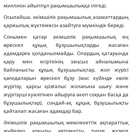
миллион айыппұл рақымшылыққа ілігеді.
Осылайша, әкімшілік рақымшылық азаматтардың
қаржылық жүктемесін азайтуға мүмкіндік береді.
Сонымен қатар әкімшілік рақымшылық ең
өрескел құқық бұзушылықтарды жасаған
адамдарға қолданылмайды. Олардың қатарында
қару мен есірткінің заңсыз айналымына
байланысты құқық бұзушылықтар, жол жүрісі
қағидаларын өрескел бұзу (мас күйінде көлік
жүргізу, қарсы қозғалыс жолағына шығу және
жүргізуші куәлігінен айыруға әкеп соққан басқа да
бұзушылықтар), сондай-ақ құқық бұзушылықты
қайталап жасаған адамдар бар.
Әкімшілік рақымшылық мемлекеттік ақпараттық
жүйелер арқылы автоматты түрде жүзеге