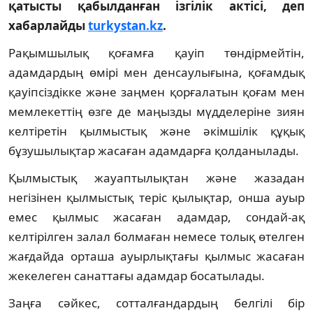
қатысты қабылданған ізгілік актісі, деп
хабарлайды
turkystan.kz
.
Рақымшылық қоғамға қауіп төндірмейтін,
адамдардың өмірі мен денсаулығына, қоғамдық
қауіпсіздікке және заңмен қорғалатын қоғам мен
мемлекеттің өзге де маңызды мүдделеріне зиян
келтіретін қылмыстық және әкімшілік құқық
бұзушылықтар жасаған адамдарға қолданылады.
Қылмыстық жауаптылықтан және жазадан
негізінен қылмыстық теріс қылықтар, онша ауыр
емес қылмыс жасаған адамдар, сондай-ақ
келтірілген залал болмаған немесе толық өтелген
жағдайда орташа ауырлықтағы қылмыс жасаған
жекелеген санаттағы адамдар босатылады.
Заңға сәйкес, сотталғандардың белгілі бір