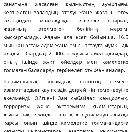
санатына жасалған қылмыстың ауырлығы,
келтірілген залалдың өтелуі және жазаны өтеу
кезеңіндегі мінез-құлқы ескеріле отырып,
жазаның өтелмеген бөлігінің мерзімі
қысқартылады. Алдын ала есеп бойынша, 16,5
мыңнан астам адам жаңа өмір бастауға мүмкіндік
алады. Олардың 2 900-ге жуығы әйел адамдар,
оның ішінде жүкті әйелдер мен кәмелетке
толмаған балаларды тәрбиелеп отырған аналар.
Рақымшылық қоғамдық тәртіптің немесе
азаматтардың қауіпсіздік деңгейінің төмендеуіне
әкелмейді. Өйткені Заң сыбайлас жемқорлық,
терроризм және экстремизм қылмыстарын,
жыныстық еркіндік пен қол сұғылмаушылыққа
қарсы, оның ішінде кәмелетке толмағандарға
қатысты қылмыстарды, азаптауды, қылмыстық