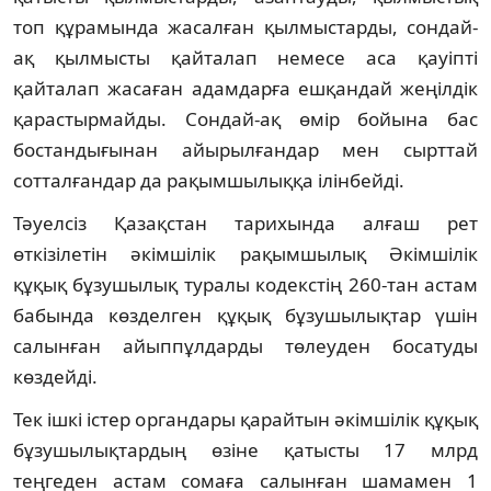
топ құрамында жасалған қылмыстарды, сондай-
ақ қылмысты қайталап немесе аса қауіпті
қайталап жасаған адамдарға ешқандай жеңілдік
қарастырмайды. Сондай-ақ өмір бойына бас
бостандығынан айырылғандар мен сырттай
сотталғандар да рақымшылыққа ілінбейді.
Тәуелсіз Қазақстан тарихында алғаш рет
өткізілетін әкімшілік рақымшылық Әкімшілік
құқық бұзушылық туралы кодекстің 260-тан астам
бабында көзделген құқық бұзушылықтар үшін
салынған айыппұлдарды төлеуден босатуды
көздейді.
Тек ішкі істер органдары қарайтын әкімшілік құқық
бұзушылықтардың өзіне қатысты 17 млрд
теңгеден астам сомаға салынған шамамен 1