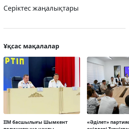
Серіктес жаңалықтары
Ұқсас мақалалар
ІІМ басшылығы Шымкент
«Әділет» парти