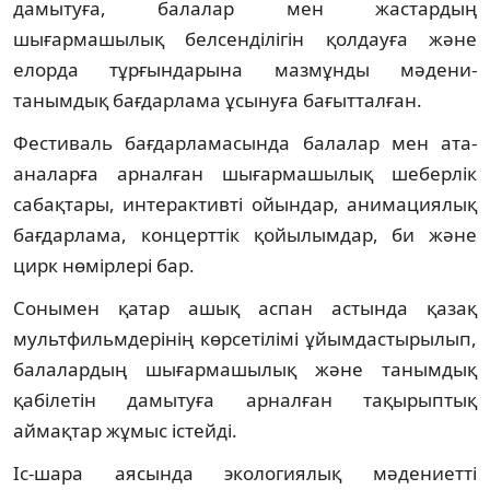
дамытуға, балалар мен жастардың
шығармашылық белсенділігін қолдауға және
елорда тұрғындарына мазмұнды мәдени-
танымдық бағдарлама ұсынуға бағытталған.
Фестиваль бағдарламасында балалар мен ата-
аналарға арналған шығармашылық шеберлік
сабақтары, интерактивті ойындар, анимациялық
бағдарлама, концерттік қойылымдар, би және
цирк нөмірлері бар.
Сонымен қатар ашық аспан астында қазақ
мультфильмдерінің көрсетілімі ұйымдастырылып,
балалардың шығармашылық және танымдық
қабілетін дамытуға арналған тақырыптық
аймақтар жұмыс істейді.
Іс-шара аясында экологиялық мәдениетті