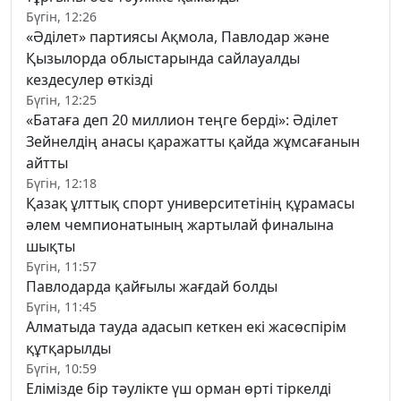
Бүгін, 12:26
«Әділет» партиясы Ақмола, Павлодар және
Қызылорда облыстарында сайлауалды
кездесулер өткізді
Бүгін, 12:25
«Батаға деп 20 миллион теңге берді»: Әділет
Зейнелдің анасы қаражатты қайда жұмсағанын
айтты
Бүгін, 12:18
Қазақ ұлттық спорт университетінің құрамасы
әлем чемпионатының жартылай финалына
шықты
Бүгін, 11:57
Павлодарда қайғылы жағдай болды
Бүгін, 11:45
Алматыда тауда адасып кеткен екі жасөспірім
құтқарылды
Бүгін, 10:59
Елімізде бір тәулікте үш орман өрті тіркелді