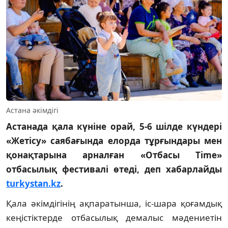
Астана әкімдігі
Астанада қала күніне орай, 5-6 шілде күндері
«Жетісу» саябағында елорда тұрғындары мен
қонақтарына арналған «Отбасы Time»
отбасылық фестивалі өтеді, деп хабарлайды
turkystan.kz
.
Қала әкімдігінің ақпаратынша, іс-шара қоғамдық
кеңістіктерде отбасылық демалыс мәдениетін