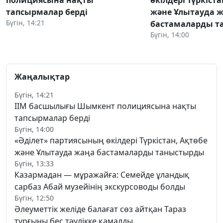
полициясына нақты
өкілдері Түркіста
тапсырмалар берді
және Ұлытауда 
Бүгін, 14:21
бастамаларды 
Бүгін, 14:00
Жаңалықтар
Бүгін, 14:21
ІІМ басшылығы Шымкент полициясына нақты
тапсырмалар берді
Бүгін, 14:00
«Әділет» партиясының өкілдері Түркістан, Ақтөбе
және Ұлытауда жаңа бастамаларды таныстырды
Бүгін, 13:33
Казармадан — мұражайға: Семейде ұландық
сарбаз Абай музейінің экскурсоводы болды
Бүгін, 12:50
Әлеуметтік желіде балағат сөз айтқан Тараз
тұрғыны бес тәулікке қамалды