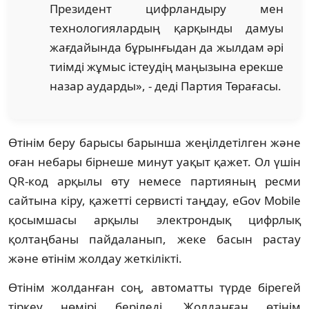
Президент цифрландыру мен
технологиялардың қарқынды дамуы
жағдайында бұрынғыдан да жылдам әрі
тиімді жұмыс істеудің маңызына ерекше
назар аударды», - деді Партия Төрағасы.
Өтінім беру барысы барынша жеңілдетілген және
оған небары бірнеше минут уақыт қажет. Ол үшін
QR-код арқылы өту немесе партияның ресми
сайтына кіру, қажетті сервисті таңдау, eGov Mobile
қосымшасы арқылы электрондық цифрлық
қолтаңбаны пайдаланып, жеке басын растау
және өтінім жолдау жеткілікті.
Өтінім жолданған соң, автоматты түрде бірегей
тіркеу нөмірі беріледі. Жолданған өтінім