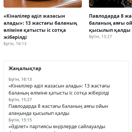
«Кінәлілер әділ жазасын
Павлодарда 8 жа
алады»: 13 жастағы баланың
баланың аяғы о
өліміне қатысты іс сотқа
қысылып қалды
Бүгін, 15:27
жіберілді
Бүгін, 16:13
Жаңалықтар
Бүгін, 16:13
«Кінәлілер әділ жазасын алады»: 13 жастағы
баланың өліміне қатысты іс сотқа жіберілді
Бүгін, 15:27
Павлодарда 8 жастағы баланың аяғы ойын
алаңында қысылып қалды
Бүгін, 15:15
«Әділет» партиясы өңірлерде сайлауалды