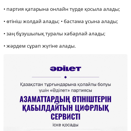
• партия қатарына онлайн түрде қосыла алады;
• өтініш жолдай алады; • бастама ұсына алады;
• заң бұзушылық туралы хабарлай алады;
• жәрдем сұрап жүгіне алады.