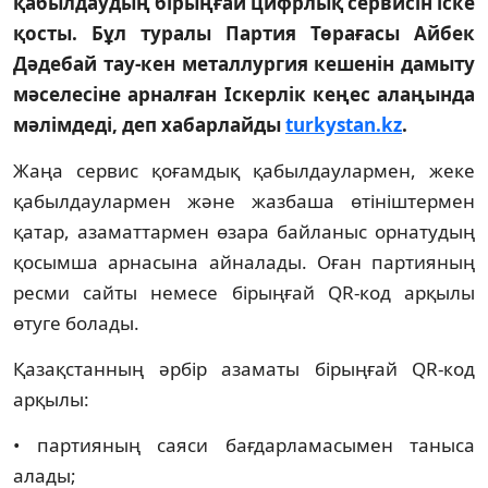
қабылдаудың бірыңғай цифрлық сервисін іске
қосты. Бұл туралы Партия Төрағасы Айбек
Дәдебай тау-кен металлургия кешенін дамыту
мәселесіне арналған Іскерлік кеңес алаңында
мәлімдеді, деп хабарлайды
turkystan.kz
.
Жаңа сервис қоғамдық қабылдаулармен, жеке
қабылдаулармен және жазбаша өтініштермен
қатар, азаматтармен өзара байланыс орнатудың
қосымша арнасына айналады. Оған партияның
ресми сайты немесе бірыңғай QR-код арқылы
өтуге болады.
Қазақстанның әрбір азаматы бірыңғай QR-код
арқылы:
• партияның саяси бағдарламасымен таныса
алады;