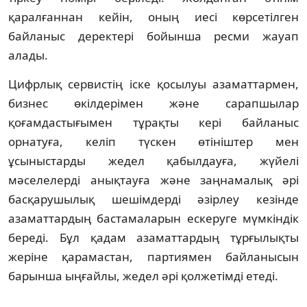
қаралғаннан кейін, оның иесі көрсетілген
байланыс деректері бойынша ресми жауап
алады.
Цифрлық сервистің іске қосылуы азаматтармен,
бизнес өкілдерімен және сарапшылар
қоғамдастығымен тұрақты кері байланыс
орнатуға, келіп түскен өтініштер мен
ұсыныстарды жедел қабылдауға, жүйелі
мәселелерді анықтауға және заңнамалық әрі
басқарушылық шешімдерді әзірлеу кезінде
азаматтардың бастамаларын ескеруге мүмкіндік
береді. Бұл қадам азаматтардың тұрғылықты
жеріне қарамастан, партиямен байланысын
барынша ыңғайлы, жедел әрі қолжетімді етеді.