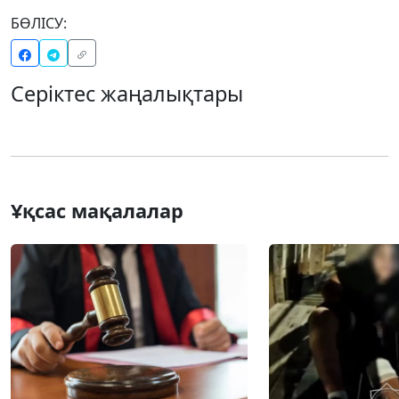
БӨЛІСУ:
Серіктес жаңалықтары
Ұқсас мақалалар