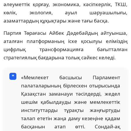
әлеуметтік қорғау, экономика, кәсіпкерлік, ТКШ,
көлік, экология, ауыл шаруашылығы,
азаматтардың құқықтары және тағы басқа.
Партия Төрағасы Айбек Дәдебайдың айтуынша,
аталған платформаның іске қосылуы еліміздің
цифрлық трансформацияға бағытталған
стратегиялық бағдарына толық сәйкес келеді.
«Мемлекет басшысы Парламент
палаталарының бірлескен отырысында
Қазақстан заманауи тәсілдерді, жедел
шешім қабылдауды және мемлекеттік
институттарды тұрақты жаңғыртуды
талап ететін жаңа даму кезеңіне қадам
басқанын атап өтті. Сондай-ақ