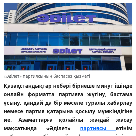
«Әділет» партиясының баспасөз қызметі
Қазақстандықтар небәрі бірнеше минут ішінде
онлайн форматта партияға жүгіну, бастама
ұсыну, қандай да бір мәселе туралы хабарлау
немесе партия қатарына қосылу мүмкіндігіне
ие. Азаматтарға қолайлы жағдай жасау
мақсатында «Әділет»
партиясы
өтінім