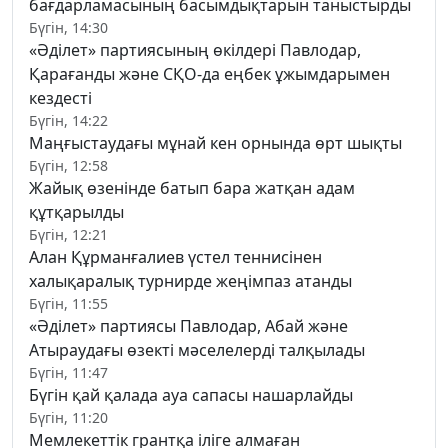
бағдарламасының басымдықтарын таныстырды
Бүгін, 14:30
«Әділет» партиясының өкілдері Павлодар,
Қарағанды және СҚО-да еңбек ұжымдарымен
кездесті
Бүгін, 14:22
Маңғыстаудағы мұнай кен орнында өрт шықты
Бүгін, 12:58
Жайық өзенінде батып бара жатқан адам
құтқарылды
Бүгін, 12:21
Алан Құрманғалиев үстел теннисінен
халықаралық турнирде жеңімпаз атанды
Бүгін, 11:55
«Әділет» партиясы Павлодар, Абай және
Атыраудағы өзекті мәселелерді талқылады
Бүгін, 11:47
Бүгін қай қалада ауа сапасы нашарлайды
Бүгін, 11:20
Мемлекеттік грантқа іліге алмаған